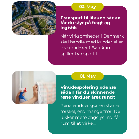
03. May
Transport til litauen sådan
får du styr på fragt og
logistik
Når virksomheder i Danmark
skal handle med kunder eller
leverandører i Baltikum,
spiller transport t...
01. May
Vinudespolering odense
sådan får du skinnende
rene vinduer året rundt
Rene vinduer gør en større
forskel, end mange tror. De
lukker mere dagslys ind, får
rum til at virke...