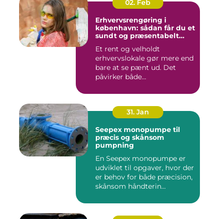
02. Feb
Erhvervsrengøring i
københavn: sådan får du et
sundt og præsentabelt
arbejdsmiljø
Et rent og velholdt
erhvervslokale gør mere end
bare at se pænt ud. Det
påvirker både
medarbejdernes...
31. Jan
Seepex monopumpe til
præcis og skånsom
pumpning
En Seepex monopumpe er
udviklet til opgaver, hvor der
er behov for både præcision,
skånsom håndterin...