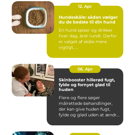
12. Apr
Hundeskåle: sådan vælger
du de bedste til din hund
En hund spiser og drikker
hver dag, året rundt. Derfor
er valget af skåle mere
vigtigt, ...
06. Apr
Skinbooster hillerød fugt,
fylde og fornyet glød til
huden
Flere og flere søger
målrettede behandlinger,
der kan give huden fugt,
fylde og glød uden at ændre
a...