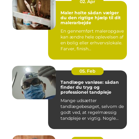
02. Apr
Maler holte sådan vælger
du den rigtige hjælp til dit
malerarbejde
En gennemført maleropgave
kan ændre hele oplevelsen af
en bolig eller erhvervslokale.
Farver, finish...
05. Feb
Tandlæge vanløse: sådan
finder du tryg og
professionel tandpleje
Mange udsætter
tandlægebesøget, selvom de
godt ved, at regelmæssig
tandpleje er vigtig. Nogle
gør de...