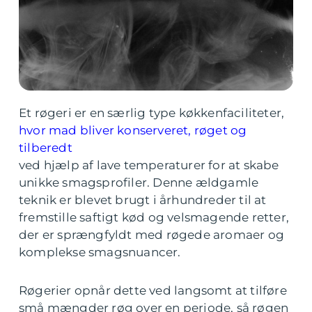
Et røgeri er en særlig type køkkenfaciliteter,
hvor mad bliver konserveret, røget og
tilberedt
ved hjælp af lave temperaturer for at skabe
unikke smagsprofiler. Denne ældgamle
teknik er blevet brugt i århundreder til at
fremstille saftigt kød og velsmagende retter,
der er sprængfyldt med røgede aromaer og
komplekse smagsnuancer.
Røgerier opnår dette ved langsomt at tilføre
små mængder røg over en periode, så røgen