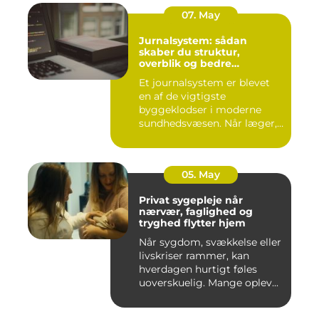
07. May
Jurnalsystem: sådan
skaber du struktur,
overblik og bedre
patientforløb
Et journalsystem er blevet
en af de vigtigste
byggeklodser i moderne
sundhedsvæsen. Når læger,
klini...
05. May
Privat sygepleje når
nærvær, faglighed og
tryghed flytter hjem
Når sygdom, svækkelse eller
livskriser rammer, kan
hverdagen hurtigt føles
uoverskuelig. Mange oplev...