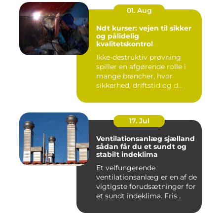
01. Aug
Ndt kurser: vejen til sikker
og pålidelig
kvalitetskontrol
Ikke-destruktiv prøvning
spiller en afgørende rolle i
mange brancher, hvor
sikkerhed, driftstid og d...
17. Jul
Ventilationsanlæg sjælland
sådan får du et sundt og
stabilt indeklima
Et velfungerende
ventilationsanlæg er en af de
vigtigste forudsætninger for
et sundt indeklima. Fris...