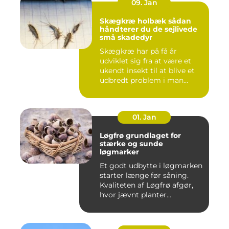
09. Jan
Skægkræ holbæk sådan
håndterer du de sejlivede
små skadedyr
Skægkræ har på få år
udviklet sig fra at være et
ukendt insekt til at blive et
udbredt problem i man...
01. Jan
Løgfrø grundlaget for
stærke og sunde
løgmarker
Et godt udbytte i løgmarken
starter længe før såning.
Kvaliteten af Løgfrø afgør,
hvor jævnt planter...