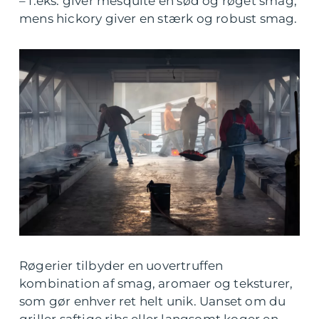
– f.eks. giver mesquite en sød og røget smag,
mens hickory giver en stærk og robust smag.
Røgerier tilbyder en uovertruffen
kombination af smag, aromaer og teksturer,
som gør enhver ret helt unik. Uanset om du