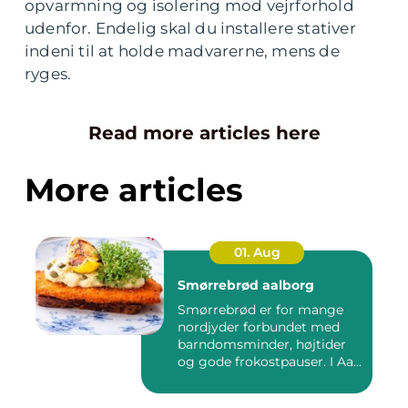
opvarmning og isolering mod vejrforhold
udenfor. Endelig skal du installere stativer
indeni til at holde madvarerne, mens de
ryges.
Read more articles here
More articles
01. Aug
Smørrebrød aalborg
Smørrebrød er for mange
nordjyder forbundet med
barndomsminder, højtider
og gode frokostpauser. I Aa...