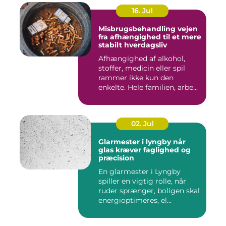
16. Jul
Misbrugsbehandling vejen
fra afhængighed til et mere
stabilt hverdagsliv
Afhængighed af alkohol,
stoffer, medicin eller spil
rammer ikke kun den
enkelte. Hele familien, arbe...
02. Jul
Glarmester i lyngby når
glas kræver faglighed og
præcision
En glarmester i Lyngby
spiller en vigtig rolle, når
ruder sprænger, boligen skal
energioptimeres, el...