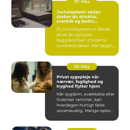
07. May
Jurnalsystem: sådan
skaber du struktur,
overblik og bedre
patientforløb
Et journalsystem er blevet
en af de vigtigste
byggeklodser i moderne
sundhedsvæsen. Når læger,
klini...
05. May
Privat sygepleje når
nærvær, faglighed og
tryghed flytter hjem
Når sygdom, svækkelse eller
livskriser rammer, kan
hverdagen hurtigt føles
uoverskuelig. Mange oplev...