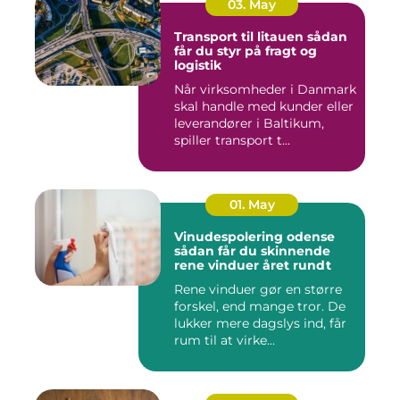
03. May
Transport til litauen sådan
får du styr på fragt og
logistik
Når virksomheder i Danmark
skal handle med kunder eller
leverandører i Baltikum,
spiller transport t...
01. May
Vinudespolering odense
sådan får du skinnende
rene vinduer året rundt
Rene vinduer gør en større
forskel, end mange tror. De
lukker mere dagslys ind, får
rum til at virke...