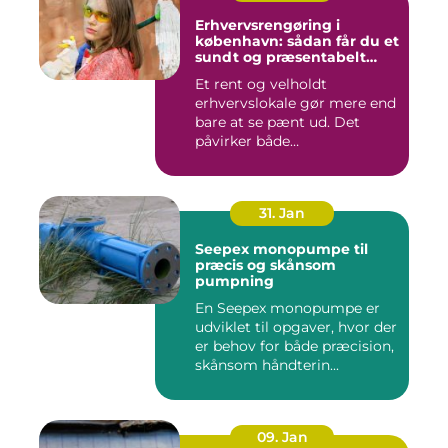
Erhvervsrengøring i
københavn: sådan får du et
sundt og præsentabelt
arbejdsmiljø
Et rent og velholdt
erhvervslokale gør mere end
bare at se pænt ud. Det
påvirker både
medarbejdernes...
31. Jan
Seepex monopumpe til
præcis og skånsom
pumpning
En Seepex monopumpe er
udviklet til opgaver, hvor der
er behov for både præcision,
skånsom håndterin...
09. Jan