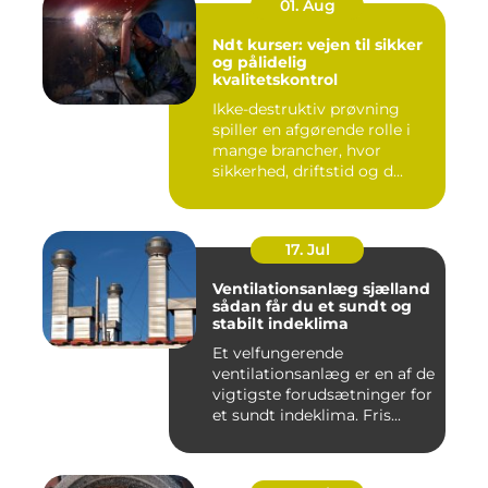
01. Aug
Ndt kurser: vejen til sikker
og pålidelig
kvalitetskontrol
Ikke-destruktiv prøvning
spiller en afgørende rolle i
mange brancher, hvor
sikkerhed, driftstid og d...
17. Jul
Ventilationsanlæg sjælland
sådan får du et sundt og
stabilt indeklima
Et velfungerende
ventilationsanlæg er en af de
vigtigste forudsætninger for
et sundt indeklima. Fris...