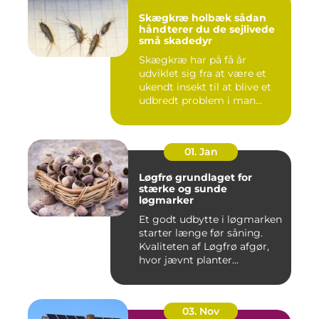
Skægkræ holbæk sådan
håndterer du de sejlivede
små skadedyr
Skægkræ har på få år
udviklet sig fra at være et
ukendt insekt til at blive et
udbredt problem i man...
01. Jan
Løgfrø grundlaget for
stærke og sunde
løgmarker
Et godt udbytte i løgmarken
starter længe før såning.
Kvaliteten af Løgfrø afgør,
hvor jævnt planter...
03. Nov