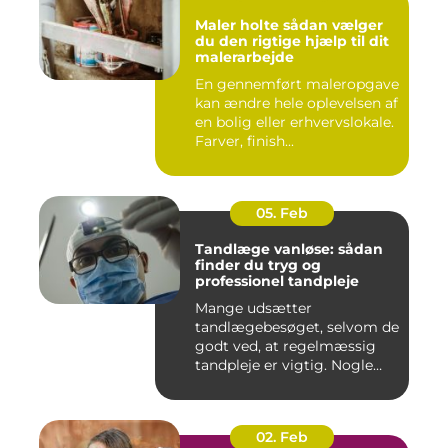
Maler holte sådan vælger
du den rigtige hjælp til dit
malerarbejde
En gennemført maleropgave
kan ændre hele oplevelsen af
en bolig eller erhvervslokale.
Farver, finish...
05. Feb
Tandlæge vanløse: sådan
finder du tryg og
professionel tandpleje
Mange udsætter
tandlægebesøget, selvom de
godt ved, at regelmæssig
tandpleje er vigtig. Nogle
gør de...
02. Feb