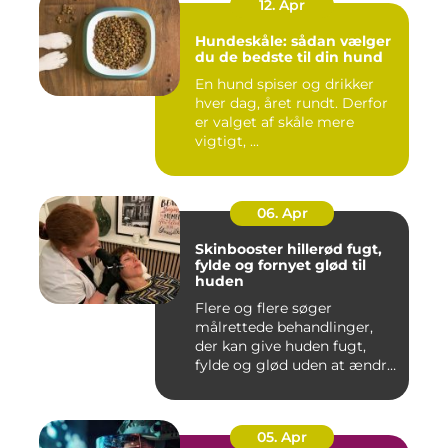
12. Apr
Hundeskåle: sådan vælger
du de bedste til din hund
En hund spiser og drikker
hver dag, året rundt. Derfor
er valget af skåle mere
vigtigt, ...
06. Apr
Skinbooster hillerød fugt,
fylde og fornyet glød til
huden
Flere og flere søger
målrettede behandlinger,
der kan give huden fugt,
fylde og glød uden at ændre
a...
05. Apr