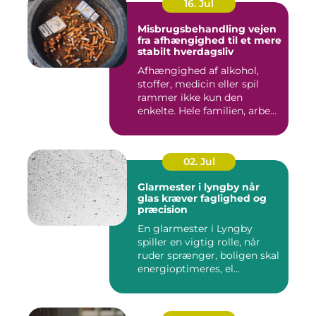
16. Jul
Misbrugsbehandling vejen
fra afhængighed til et mere
stabilt hverdagsliv
Afhængighed af alkohol,
stoffer, medicin eller spil
rammer ikke kun den
enkelte. Hele familien, arbe...
02. Jul
Glarmester i lyngby når
glas kræver faglighed og
præcision
En glarmester i Lyngby
spiller en vigtig rolle, når
ruder sprænger, boligen skal
energioptimeres, el...