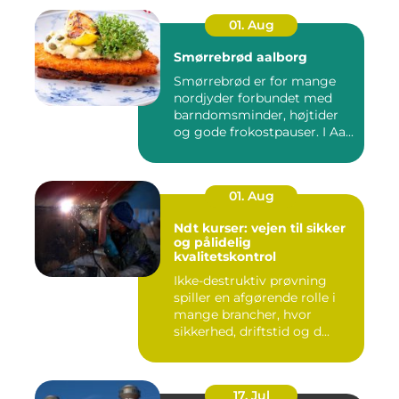
01. Aug
Smørrebrød aalborg
Smørrebrød er for mange
nordjyder forbundet med
barndomsminder, højtider
og gode frokostpauser. I Aa...
01. Aug
Ndt kurser: vejen til sikker
og pålidelig
kvalitetskontrol
Ikke-destruktiv prøvning
spiller en afgørende rolle i
mange brancher, hvor
sikkerhed, driftstid og d...
17. Jul