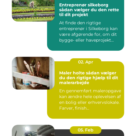
Entreprenør silkeborg
sådan vælger du den rette
til dit projekt
At finde den rigtige
entreprenør i Silkeborg kan
være afgørende for, om dit
bygge- eller haveprojekt...
02. Apr
Maler holte sådan vælger
du den rigtige hjælp til dit
malerarbejde
En gennemført maleropgave
kan ændre hele oplevelsen af
en bolig eller erhvervslokale.
Farver, finish...
05. Feb