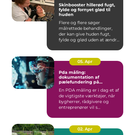
Skinbooster hillerød fugt,
fylde og fornyet glød til
huden
Flere og flere søger
målrettede behandlinger,
der kan give huden fugt,
fylde og glød uden at ændre
a...
05. Apr
Pda måling:
dokumentation af
pælefundering på
moderne byggeprojekter
En PDA måling er i dag et af
de vigtigste værktøjer, når
bygherrer, rådgivere og
entreprenører vil s...
02. Apr