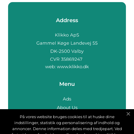
Address
web:
www.klikko.dk
Menu
Ads
About Us
Cookies
På vores website bruges cookies til at huske dine
indstillinger, statistik og personalisering af indhold og
Contact
annoncer. Denne information deles med tredjepart. Ved
Sitemap