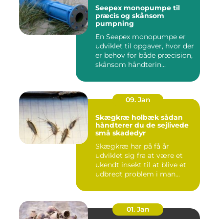
Seepex monopumpe til
præcis og skånsom
pumpning
En Seepex monopumpe er
udviklet til opgaver, hvor der
er behov for både præcision,
skånsom håndterin...
09. Jan
Skægkræ holbæk sådan
håndterer du de sejlivede
små skadedyr
Skægkræ har på få år
udviklet sig fra at være et
ukendt insekt til at blive et
udbredt problem i man...
01. Jan