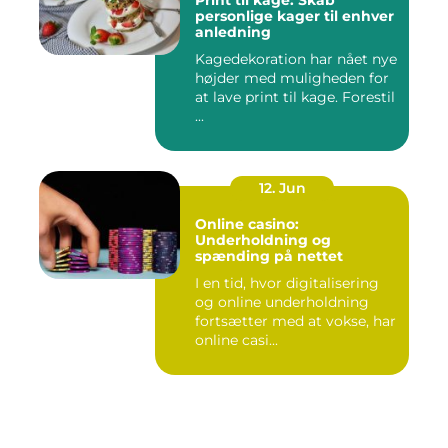
Print til kage: Skab
personlige kager til enhver
anledning
Kagedekoration har nået nye
højder med muligheden for
at lave print til kage. Forestil
...
12. Jun
Online casino:
Underholdning og
spænding på nettet
I en tid, hvor digitalisering
og online underholdning
fortsætter med at vokse, har
online casi...