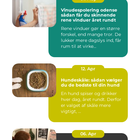
Vinudespolering odense
sådan får du skinnende
rene vinduer året rundt
Rene vinduer gør en større
forskel, end mange tror. De
lukker mere dagslys ind, får
rum til at virke...
12. Apr
Hundeskåle: sådan vælger
du de bedste til din hund
En hund spiser og drikker
hver dag, året rundt. Derfor
er valget af skåle mere
vigtigt, ...
06. Apr