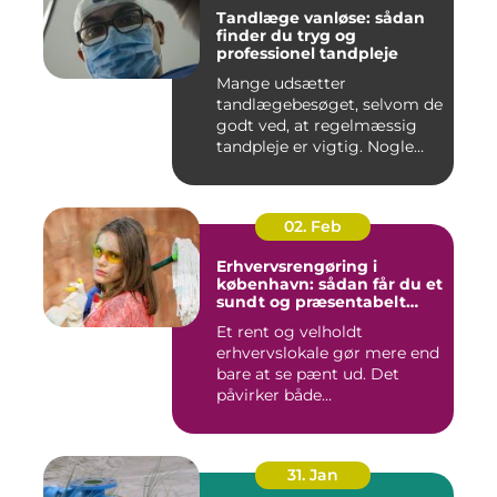
Tandlæge vanløse: sådan
finder du tryg og
professionel tandpleje
Mange udsætter
tandlægebesøget, selvom de
godt ved, at regelmæssig
tandpleje er vigtig. Nogle
gør de...
02. Feb
Erhvervsrengøring i
københavn: sådan får du et
sundt og præsentabelt
arbejdsmiljø
Et rent og velholdt
erhvervslokale gør mere end
bare at se pænt ud. Det
påvirker både
medarbejdernes...
31. Jan