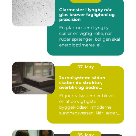
Glarmester i lyngby når
glas kræver faglighed og
præcision
En glarmester i Lyngby
spiller en vigtig rolle, når
ruder sprænger, boligen skal
energioptimeres, el...
07. May
Jurnalsystem: sådan
skaber du struktur,
overblik og bedre
patientforløb
Et journalsystem er blevet
en af de vigtigste
byggeklodser i moderne
sundhedsvæsen. Når læger,
klini...
05. May