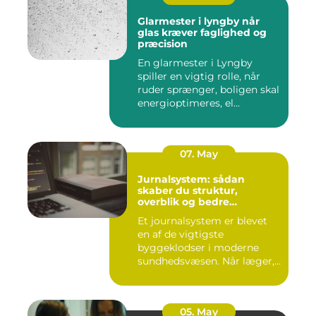
Glarmester i lyngby når
glas kræver faglighed og
præcision
En glarmester i Lyngby
spiller en vigtig rolle, når
ruder sprænger, boligen skal
energioptimeres, el...
07. May
Jurnalsystem: sådan
skaber du struktur,
overblik og bedre
patientforløb
Et journalsystem er blevet
en af de vigtigste
byggeklodser i moderne
sundhedsvæsen. Når læger,
klini...
05. May