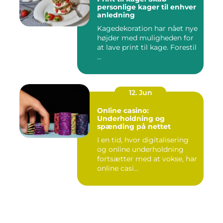
personlige kager til enhver
anledning
Kagedekoration har nået nye
højder med muligheden for
at lave print til kage. Forestil
...
12. Jun
Online casino:
Underholdning og
spænding på nettet
I en tid, hvor digitalisering
og online underholdning
fortsætter med at vokse, har
online casi...