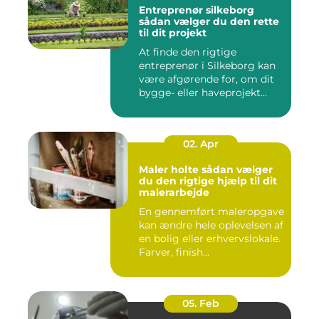
Entreprenør silkeborg
sådan vælger du den rette
til dit projekt
At finde den rigtige
entreprenør i Silkeborg kan
være afgørende for, om dit
bygge- eller haveprojekt...
02. Apr
Maler holte sådan vælger
du den rigtige hjælp til dit
malerarbejde
En gennemført maleropgave
kan ændre hele oplevelsen af
en bolig eller erhvervslokale.
Farver, finish...
05. Feb