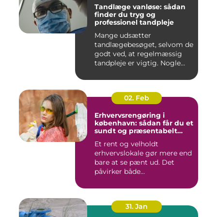
Tandlæge vanløse: sådan
finder du tryg og
professionel tandpleje
Mange udsætter
tandlægebesøget, selvom de
godt ved, at regelmæssig
tandpleje er vigtig. Nogle
gør de...
02. Feb
Erhvervsrengøring i
københavn: sådan får du et
sundt og præsentabelt
arbejdsmiljø
Et rent og velholdt
erhvervslokale gør mere end
bare at se pænt ud. Det
påvirker både
medarbejdernes...
31. Jan