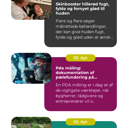
Skinbooster hillerød fugt,
fylde og fornyet glød til
huden
Flere og flere søger
målrettede behandlinger,
der kan give huden fugt,
fylde og glød uden at ændre
a...
05. Apr
Pda måling:
dokumentation af
pælefundering på
moderne byggeprojekter
En PDA måling er i dag et af
de vigtigste værktøjer, når
bygherrer, rådgivere og
entreprenører vil s...
02. Apr