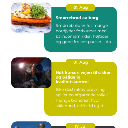
01. Aug
Smørrebrød aalborg
Smørrebrød er for mange
nordjyder forbundet med
barndomsminder, højtider
og gode frokostpauser. I Aa...
01. Aug
Ndt kurser: vejen til sikker
og pålidelig
kvalitetskontrol
Ikke-destruktiv prøvning
spiller en afgørende rolle i
mange brancher, hvor
sikkerhed, driftstid og d...
17. Jul