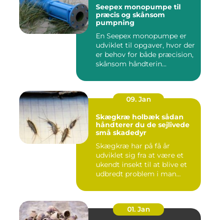
Seepex monopumpe til
præcis og skånsom
pumpning
En Seepex monopumpe er
udviklet til opgaver, hvor der
er behov for både præcision,
skånsom håndterin...
09. Jan
Skægkræ holbæk sådan
håndterer du de sejlivede
små skadedyr
Skægkræ har på få år
udviklet sig fra at være et
ukendt insekt til at blive et
udbredt problem i man...
01. Jan