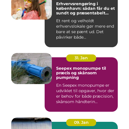
Erhvervsrengøring i
københavn: sådan får du et
sundt og præsentabelt
arbejdsmiljø
Et rent og velholdt
erhvervslokale gør mere end
bare at se pænt ud. Det
påvirker både
medarbejdernes...
31. Jan
Seepex monopumpe til
præcis og skånsom
pumpning
En Seepex monopumpe er
udviklet til opgaver, hvor der
er behov for både præcision,
skånsom håndterin...
09. Jan