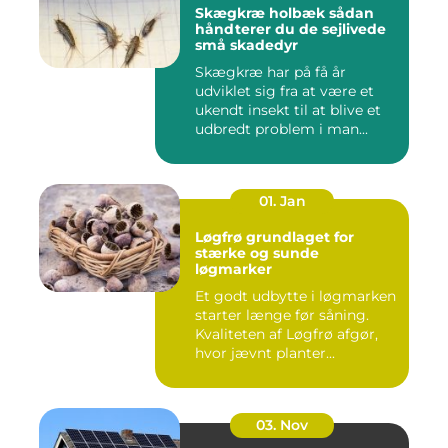
Skægkræ holbæk sådan
håndterer du de sejlivede
små skadedyr
Skægkræ har på få år
udviklet sig fra at være et
ukendt insekt til at blive et
udbredt problem i man...
01. Jan
Løgfrø grundlaget for
stærke og sunde
løgmarker
Et godt udbytte i løgmarken
starter længe før såning.
Kvaliteten af Løgfrø afgør,
hvor jævnt planter...
03. Nov