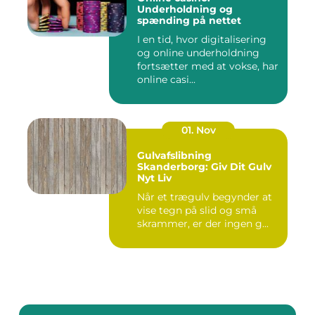
Underholdning og
spænding på nettet
I en tid, hvor digitalisering
og online underholdning
fortsætter med at vokse, har
online casi...
01. Nov
Gulvafslibning
Skanderborg: Giv Dit Gulv
Nyt Liv
Når et trægulv begynder at
vise tegn på slid og små
skrammer, er der ingen g...