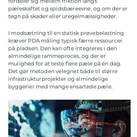
fordeler sig mellem friktion langs
pæleskaftet og spidsbæreevne, og om der er
tegn på skader eller uregelmæssigheder.
I modsætning til en statisk prøvebelastning
kræver PDA måling typisk færre ressourcer
på pladsen. Den kan ofte integreres i den
almindelige rammeproces, og der er
mulighed for at teste flere pæle på én dag.
Det gør metoden velegnet både til større
infrastrukturprojekter og almindelige
byggerier med mange ensartede pæle.