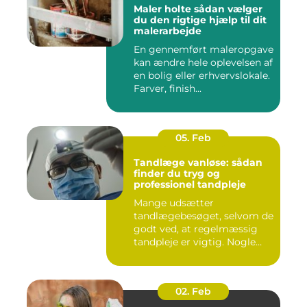
Maler holte sådan vælger
du den rigtige hjælp til dit
malerarbejde
En gennemført maleropgave
kan ændre hele oplevelsen af
en bolig eller erhvervslokale.
Farver, finish...
05. Feb
Tandlæge vanløse: sådan
finder du tryg og
professionel tandpleje
Mange udsætter
tandlægebesøget, selvom de
godt ved, at regelmæssig
tandpleje er vigtig. Nogle
gør de...
02. Feb