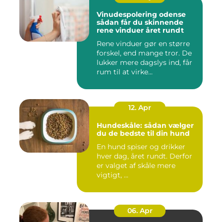
Vinudespolering odense
sådan får du skinnende
rene vinduer året rundt
Rene vinduer gør en større
forskel, end mange tror. De
lukker mere dagslys ind, får
rum til at virke...
12. Apr
Hundeskåle: sådan vælger
du de bedste til din hund
En hund spiser og drikker
hver dag, året rundt. Derfor
er valget af skåle mere
vigtigt, ...
06. Apr