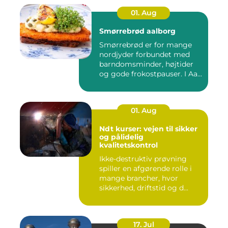
01. Aug
Smørrebrød aalborg
Smørrebrød er for mange
nordjyder forbundet med
barndomsminder, højtider
og gode frokostpauser. I Aa...
01. Aug
Ndt kurser: vejen til sikker
og pålidelig
kvalitetskontrol
Ikke-destruktiv prøvning
spiller en afgørende rolle i
mange brancher, hvor
sikkerhed, driftstid og d...
17. Jul