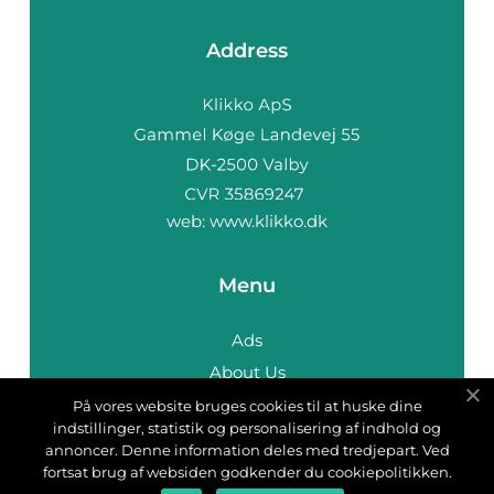
Address
web:
www.klikko.dk
Menu
Ads
About Us
Cookies
På vores website bruges cookies til at huske dine
indstillinger, statistik og personalisering af indhold og
Contact
annoncer. Denne information deles med tredjepart. Ved
Sitemap
fortsat brug af websiden godkender du cookiepolitikken.