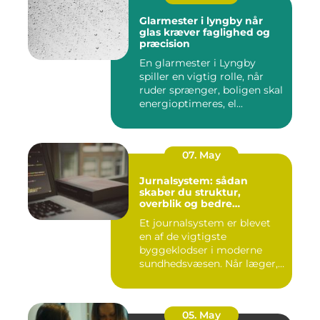
Glarmester i lyngby når
glas kræver faglighed og
præcision
En glarmester i Lyngby
spiller en vigtig rolle, når
ruder sprænger, boligen skal
energioptimeres, el...
07. May
Jurnalsystem: sådan
skaber du struktur,
overblik og bedre
patientforløb
Et journalsystem er blevet
en af de vigtigste
byggeklodser i moderne
sundhedsvæsen. Når læger,
klini...
05. May