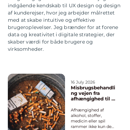
indgående kendskab til UX design og design
af kunderejser, hvor jeg arbejder målrettet
med at skabe intuitive og effektive
brugeroplevelser. Jeg brænder for at forene
data og kreativitet i digitale strategier, der
skaber værdi for både brugere og
virksomheder.
16 July 2026
Misbrugsbehandli
ng vejen fra
afhængighed til et
mere stabilt
hverdagsliv
Afhængighed af
alkohol, stoffer,
medicin eller spil
rammer ikke kun den