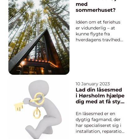
ofte en bred vifte af
med
transporttjenester,
sommerhuset?
som omfatter
levering af grus, sand
Idéen om et feriehus
og andre
er vidunderlig – at
byggematerial...
kunne flygte fra
hverdagens travlhed
og slappe af i sin egen
oase. Men med det
følger den meget
reelle bekymring for,
at hvis du ikke bor i
det hele året rundt,
kan du komme
10 January 2023
tilbage og opdage, at
Lad din låsesmed
der er ...
i Hørsholm hjælpe
dig med at få styr
på sikkerheden
En låsesmed er en
dygtig fagmand, der
har specialiseret sig i
installation, reparation
og vedligeholdelse af