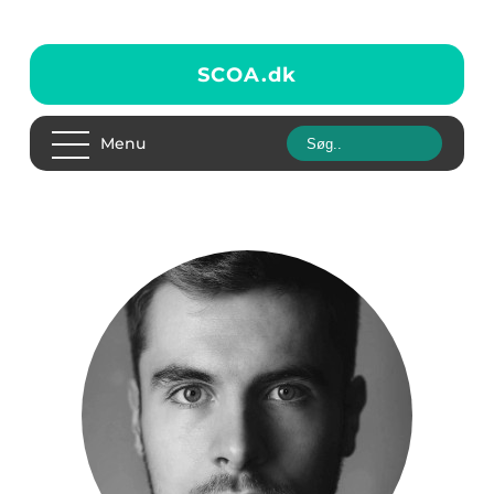
SCOA.
dk
Menu