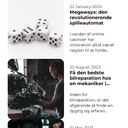
vigtigt at vælge en
maler, der står for
22 January 2024
kvalitet og
Megaways: den
pålidelighed. I
revolutionerende
købstaden Køge, med
spilleautomat
dens smukke gamle
bymidte og
I verden af online
omkringliggende
casinoer har
boligområder, er ...
innovation altid været
nøglen til at holde
spillere engagerede
og underholdt. En af
de mest markante
22 August 2023
innovationer i de
Få den bedste
seneste år, som har
bilreparation hos
ændret spillenes
en mekaniker i
natur og spillerens
Haderslev
erfaring, er
Inden for
introduktionen af
bilreparation, er det
Megaways-me...
afgørende at finde en
dygtig og erfaren
mekaniker. Der er
mange mekanikere i
Haderslev, men
31 May 2023