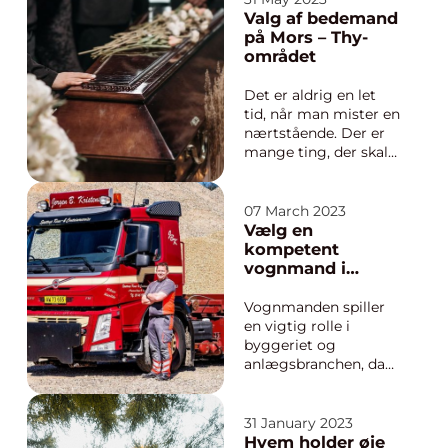
hvordan finder du den
Valg af bedemand
rigtige mekaniker for
på Mors – Thy-
dig?Der er flere
området
faktorer, som du skal
tage i betragtning,
Det er aldrig en let
inden du væ...
tid, når man mister en
nærtstående. Der er
mange ting, der skal
ordnes og tages
stilling til, og det kan
føles uoverskueligt. I
07 March 2023
sådan en situation er
Vælg en
det vigtigt at have en
kompetent
bedemand, der kan
vognmand i
tage si...
Binderup
Vognmanden spiller
en vigtig rolle i
byggeriet og
anlægsbranchen, da
de er ansvarlige for
transport og levering
af byggematerialer.
31 January 2023
Vognmænd tilbyder
Hvem holder øje