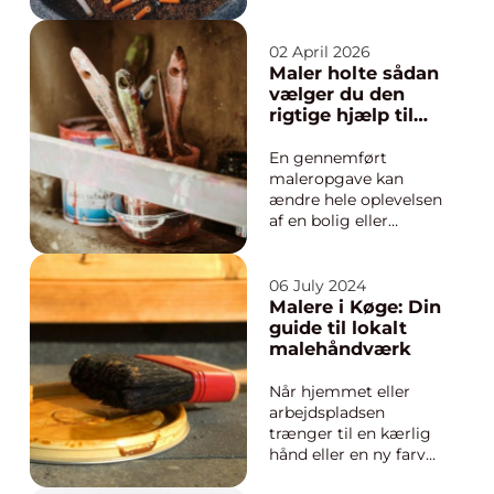
enkelte. Hele familien,
arbejdspladsen og
omgangskredsen
02 April 2026
mærker følgerne.
Maler holte sådan
Mange forsøger
vælger du den
længe at klare sig
rigtige hjælp til
selv, men uden støtte
dit malerarbejde
bliver mønstrene ofte
En gennemført
ved med at gentage
maleropgave kan
sig. He...
ændre hele oplevelsen
af en bolig eller
erhvervslokale. Farver,
finish og kvaliteten af
håndværket har stor
06 July 2024
betydning for både
Malere i Køge: Din
indtryk og
guide til lokalt
holdbarhed. Når man
malehåndværk
søger maler Holte,
handler det derfor om
Når hjemmet eller
mere end bare maling
arbejdspladsen
...
trænger til en kærlig
hånd eller en ny farve
på væggene, så er det