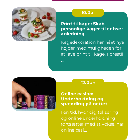
10. Jul
Print til kage: Skab
personlige kager til enhver
anledning
Kagedekoration har nået nye
højder med muligheden for
at lave print til kage. Forestil
...
12. Jun
Online casino:
Underholdning og
spænding på nettet
I en tid, hvor digitalisering
og online underholdning
fortsætter med at vokse, har
online casi...