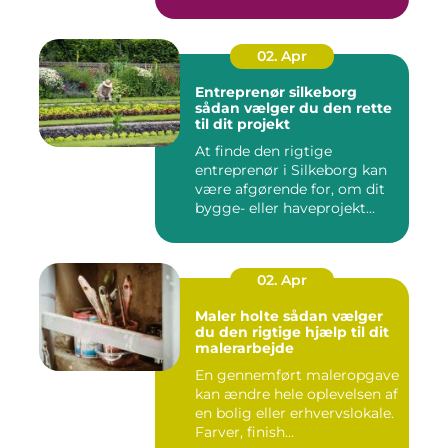
02. Apr
Entreprenør silkeborg
sådan vælger du den rette
til dit projekt
At finde den rigtige
entreprenør i Silkeborg kan
være afgørende for, om dit
bygge- eller haveprojekt...
02. Apr
Maler holte sådan vælger
du den rigtige hjælp til dit
malerarbejde
En gennemført maleropgave
kan ændre hele oplevelsen af
en bolig eller erhvervslokale.
Farver, finish...