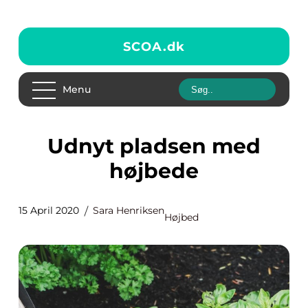
SCOA.
dk
Menu
Udnyt pladsen med
højbede
15 April 2020
Sara Henriksen
Højbed