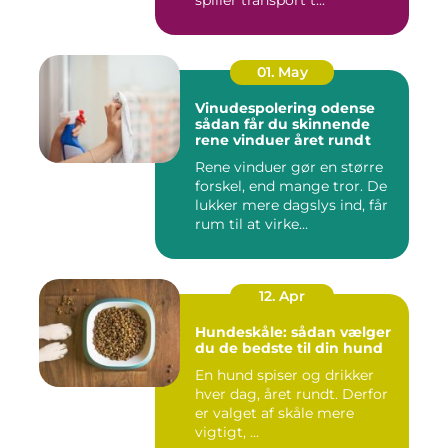
01. May
Vinudespolering odense
sådan får du skinnende
rene vinduer året rundt
Rene vinduer gør en større
forskel, end mange tror. De
lukker mere dagslys ind, får
rum til at virke...
12. Apr
Hundeskåle: sådan vælger
du de bedste til din hund
En hund spiser og drikker
hver dag, året rundt. Derfor
er valget af skåle mere
vigtigt, ...