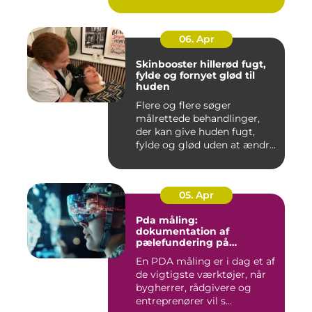
06. Apr
Skinbooster hillerød fugt,
fylde og fornyet glød til
huden
Flere og flere søger
målrettede behandlinger,
der kan give huden fugt,
fylde og glød uden at ændre
a...
05. Apr
Pda måling:
dokumentation af
pælefundering på
moderne byggeprojekter
En PDA måling er i dag et af
de vigtigste værktøjer, når
bygherrer, rådgivere og
entreprenører vil s...