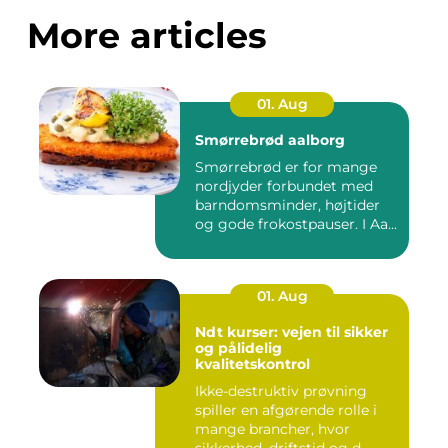
More articles
01. Aug
Smørrebrød aalborg
Smørrebrød er for mange
nordjyder forbundet med
barndomsminder, højtider
og gode frokostpauser. I Aa...
01. Aug
Ndt kurser: vejen til sikker
og pålidelig
kvalitetskontrol
Ikke-destruktiv prøvning
spiller en afgørende rolle i
mange brancher, hvor
sikkerhed, driftstid og d...