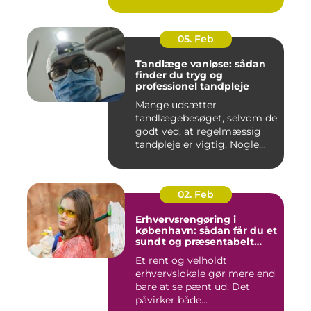
05. Feb
Tandlæge vanløse: sådan
finder du tryg og
professionel tandpleje
Mange udsætter
tandlægebesøget, selvom de
godt ved, at regelmæssig
tandpleje er vigtig. Nogle
gør de...
02. Feb
Erhvervsrengøring i
københavn: sådan får du et
sundt og præsentabelt
arbejdsmiljø
Et rent og velholdt
erhvervslokale gør mere end
bare at se pænt ud. Det
påvirker både