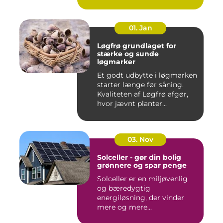
01. Jan
Løgfrø grundlaget for
stærke og sunde
løgmarker
Et godt udbytte i løgmarken
starter længe før såning.
Kvaliteten af Løgfrø afgør,
hvor jævnt planter...
03. Nov
Solceller - gør din bolig
grønnere og spar penge
Solceller er en miljøvenlig
og bæredygtig
energiløsning, der vinder
mere og mere...