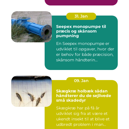
medarbejdernes...
31. Jan
Seepex monopumpe til
præcis og skånsom
pumpning
En Seepex monopumpe er
udviklet til opgaver, hvor der
er behov for både præcision,
skånsom håndterin...
09. Jan
Skægkræ holbæk sådan
håndterer du de sejlivede
små skadedyr
Skægkræ har på få år
udviklet sig fra at være et
ukendt insekt til at blive et
udbredt problem i man...