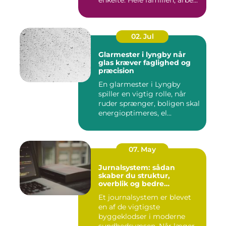
02. Jul
Glarmester i lyngby når
glas kræver faglighed og
præcision
En glarmester i Lyngby
spiller en vigtig rolle, når
ruder sprænger, boligen skal
energioptimeres, el...
07. May
Jurnalsystem: sådan
skaber du struktur,
overblik og bedre
patientforløb
Et journalsystem er blevet
en af de vigtigste
byggeklodser i moderne
sundhedsvæsen. Når læger,