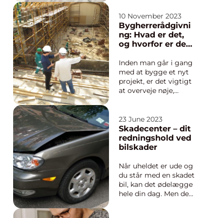
og elegante
bygningsværker. Hvis
10 November 2023
du bor i Frederiksberg
Bygherrerådgivni
og står overfor en
ng: Hvad er det,
renovering af din
og hvorfor er det
bolig, et nyt boligkøb,
vigtigt?
eller blot ønsker at
Inden man går i gang
give dine væg...
med at bygge et nyt
projekt, er det vigtigt
at overveje nøje,
hvordan byggeriet
skal udformes og
gennemføres. Uanset
23 June 2023
om det er et stort
Skadecenter – dit
eller lille projekt,
redningshold ved
kræver det
bilskader
omfattende
planlægning, samar...
Når uheldet er ude og
du står med en skadet
bil, kan det ødelægge
hele din dag. Men det
er ikke nødvendigt at
lade bilskaderne tage