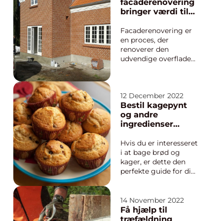
fremover. Et nyt tag
facaderenovering
kan forbedre din
bringer værdi til
boligs facade, give din
din bolig
bolig et nyt udseende,
Facaderenovering er
øge ...
en proces, der
renoverer den
udvendige overflade
af en bygning.
Facaden fungerer
som en barriere, der
12 December 2022
beskytter det indre
Bestil kagepynt
mod vejrlig og andre
og andre
miljøfaktorer. Den
ingredienser
forbedrer også
online
strukturens æstetiske
Hvis du er interesseret
appel, så den ser mere
i at bage brød og
attrakti...
kager, er dette den
perfekte guide for dig.
Den indeholder
oplysninger om
bageudstyr og
14 November 2022
ingredienser samt
Få hjælp til
tips om, hvordan du
træfældning