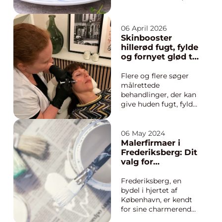
højtider og gode
frokostpauser. I
Aalborg har den
06 April 2026
klassiske spise fået
Skinbooster
nyt liv de seneste år,
hillerød fugt, fylde
hvor flere steder
og fornyet glød til
arbejder målrettet
huden
med kvalitet, lokale
Flere og flere søger
råvarer og moderne
målrettede
anretning. Når ...
behandlinger, der kan
give huden fugt, fylde
og glød uden at
ændre ansigtets
naturlige træk. Her
06 May 2024
kommer skinbooster-
Malerfirmaer i
behandlinger ind i
Frederiksberg: Dit
billedet. I Hillerød er
valg for
interessen særligt
kvalitetsmalerarb
stor blandt både
ejde
Frederiksberg, en
mænd og kvinder, der
bydel i hjertet af
øn...
København, er kendt
for sine charmerende
gader, smukke parker