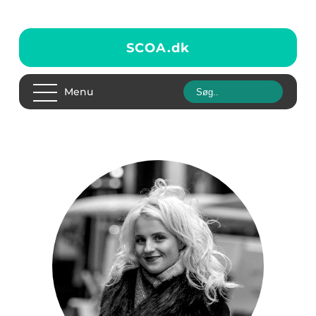
SCOA.
dk
Menu