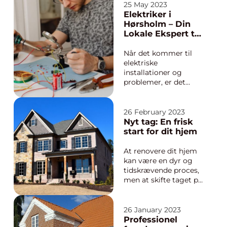
overhånd og
25 May 2023
ødelægge dit humør
Elektriker i
eller pengepung. Et
Hørsholm – Din
skadecent...
Lokale Ekspert til
Elektriske
Løsninger
Når det kommer til
elektriske
installationer og
problemer, er det
vigtigt at have en
pålidelig og erfaren
elektriker ved hånden.
26 February 2023
I Hørsholm og omegn
Nyt tag: En frisk
er der mange
start for dit hjem
elektrikervirksomhede
r at vælge imellem,
At renovere dit hjem
men det er afg&o...
kan være en dyr og
tidskrævende proces,
men at skifte taget på
dit hus kan give dit
hjem en helt ny
følelse og beskytte dit
26 January 2023
hjem i mange år
Professionel