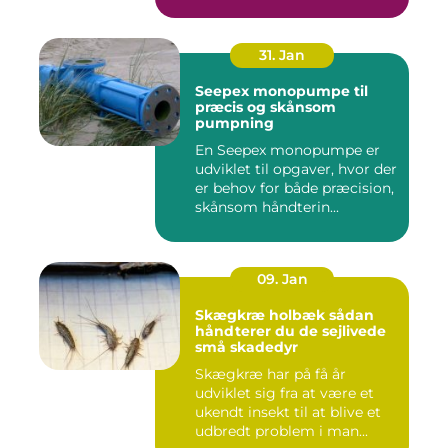
medarbejdernes...
31. Jan
Seepex monopumpe til
præcis og skånsom
pumpning
En Seepex monopumpe er
udviklet til opgaver, hvor der
er behov for både præcision,
skånsom håndterin...
09. Jan
Skægkræ holbæk sådan
håndterer du de sejlivede
små skadedyr
Skægkræ har på få år
udviklet sig fra at være et
ukendt insekt til at blive et
udbredt problem i man...