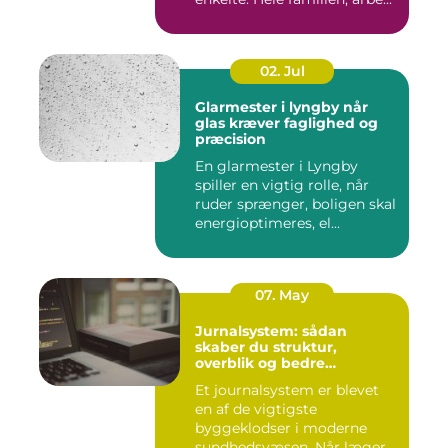
02. Jul
Glarmester i lyngby når
glas kræver faglighed og
præcision
En glarmester i Lyngby
spiller en vigtig rolle, når
ruder sprænger, boligen skal
energioptimeres, el...
07. May
Jurnalsystem: sådan
skaber du struktur,
overblik og bedre
patientforløb
Et journalsystem er blevet
en af de vigtigste
byggeklodser i moderne
sundhedsvæsen. Når læger,