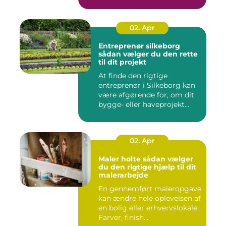
02. Apr
Entreprenør silkeborg
sådan vælger du den rette
til dit projekt
At finde den rigtige
entreprenør i Silkeborg kan
være afgørende for, om dit
bygge- eller haveprojekt...
02. Apr
Maler holte sådan vælger
du den rigtige hjælp til dit
malerarbejde
En gennemført maleropgave
kan ændre hele oplevelsen af
en bolig eller erhvervslokale.
Farver, finish...