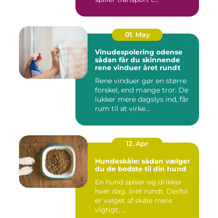
01. May
Vinudespolering odense
sådan får du skinnende
rene vinduer året rundt
Rene vinduer gør en større
forskel, end mange tror. De
lukker mere dagslys ind, får
rum til at virke...
12. Apr
Hundeskåle: sådan vælger
du de bedste til din hund
En hund spiser og drikker
hver dag, året rundt. Derfor
er valget af skåle mere
vigtigt, ...