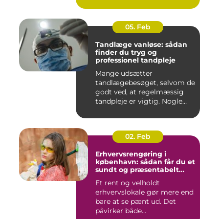
05. Feb
Tandlæge vanløse: sådan
finder du tryg og
professionel tandpleje
Mange udsætter
tandlægebesøget, selvom de
godt ved, at regelmæssig
tandpleje er vigtig. Nogle
gør de...
02. Feb
Erhvervsrengøring i
københavn: sådan får du et
sundt og præsentabelt
arbejdsmiljø
Et rent og velholdt
erhvervslokale gør mere end
bare at se pænt ud. Det
påvirker både