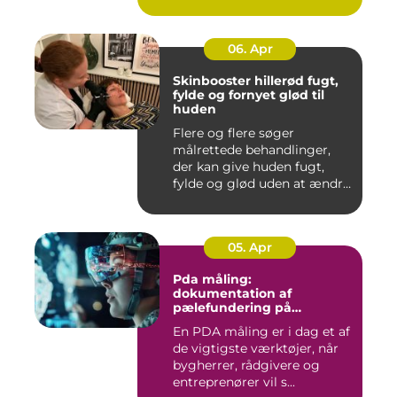
06. Apr
Skinbooster hillerød fugt,
fylde og fornyet glød til
huden
Flere og flere søger
målrettede behandlinger,
der kan give huden fugt,
fylde og glød uden at ændre
a...
05. Apr
Pda måling:
dokumentation af
pælefundering på
moderne byggeprojekter
En PDA måling er i dag et af
de vigtigste værktøjer, når
bygherrer, rådgivere og
entreprenører vil s...