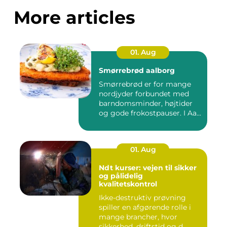
More articles
01. Aug
Smørrebrød aalborg
Smørrebrød er for mange
nordjyder forbundet med
barndomsminder, højtider
og gode frokostpauser. I Aa...
01. Aug
Ndt kurser: vejen til sikker
og pålidelig
kvalitetskontrol
Ikke-destruktiv prøvning
spiller en afgørende rolle i
mange brancher, hvor
sikkerhed, driftstid og d...