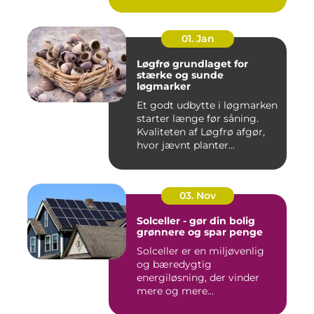
01. Jan
Løgfrø grundlaget for
stærke og sunde
løgmarker
Et godt udbytte i løgmarken
starter længe før såning.
Kvaliteten af Løgfrø afgør,
hvor jævnt planter...
03. Nov
Solceller - gør din bolig
grønnere og spar penge
Solceller er en miljøvenlig
og bæredygtig
energiløsning, der vinder
mere og mere...