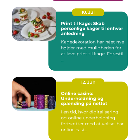
10. Jul
Print til kage: Skab
personlige kager til enhver
anledning
Kagedekoration har nået nye
højder med muligheden for
at lave print til kage. Forestil
...
12. Jun
Online casino:
Underholdning og
spænding på nettet
I en tid, hvor digitalisering
og online underholdning
fortsætter med at vokse, har
online casi...