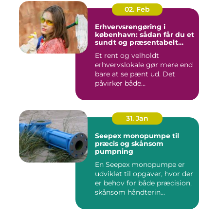
02. Feb
Erhvervsrengøring i
københavn: sådan får du et
sundt og præsentabelt
arbejdsmiljø
Et rent og velholdt
erhvervslokale gør mere end
bare at se pænt ud. Det
påvirker både
medarbejdernes...
31. Jan
Seepex monopumpe til
præcis og skånsom
pumpning
En Seepex monopumpe er
udviklet til opgaver, hvor der
er behov for både præcision,
skånsom håndterin...