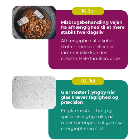
16. Jul
Misbrugsbehandling vejen
fra afhængighed til et mere
stabilt hverdagsliv
Afhængighed af alkohol,
stoffer, medicin eller spil
rammer ikke kun den
enkelte. Hele familien, arbe...
02. Jul
Glarmester i lyngby når
glas kræver faglighed og
præcision
En glarmester i Lyngby
spiller en vigtig rolle, når
ruder sprænger, boligen skal
energioptimeres, el...