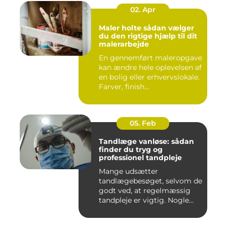
02. Apr
Maler holte sådan vælger
du den rigtige hjælp til dit
malerarbejde
En gennemført maleropgave
kan ændre hele oplevelsen af
en bolig eller erhvervslokale.
Farver, finish...
05. Feb
Tandlæge vanløse: sådan
finder du tryg og
professionel tandpleje
Mange udsætter
tandlægebesøget, selvom de
godt ved, at regelmæssig
tandpleje er vigtig. Nogle
gør de...