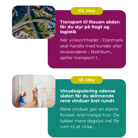
03. May
Transport til litauen sådan
får du styr på fragt og
logistik
Når virksomheder i Danmark
skal handle med kunder eller
leverandører i Baltikum,
spiller transport t...
01. May
Vinudespolering odense
sådan får du skinnende
rene vinduer året rundt
Rene vinduer gør en større
forskel, end mange tror. De
lukker mere dagslys ind, får
rum til at virke...