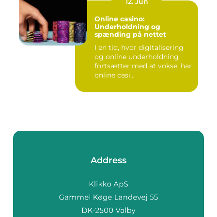
12. Jun
Online casino:
Underholdning og
spænding på nettet
I en tid, hvor digitalisering
og online underholdning
fortsætter med at vokse, har
online casi...
Address