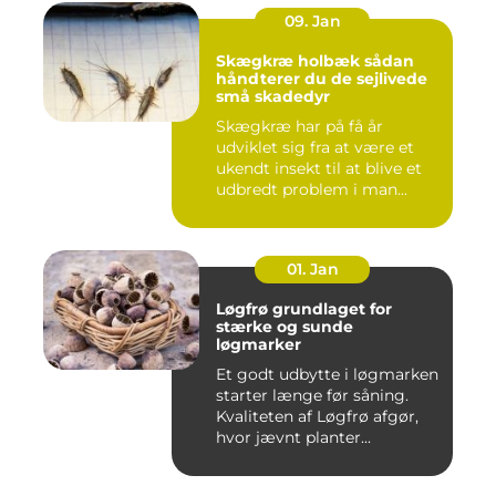
09. Jan
Skægkræ holbæk sådan
håndterer du de sejlivede
små skadedyr
Skægkræ har på få år
udviklet sig fra at være et
ukendt insekt til at blive et
udbredt problem i man...
01. Jan
Løgfrø grundlaget for
stærke og sunde
løgmarker
Et godt udbytte i løgmarken
starter længe før såning.
Kvaliteten af Løgfrø afgør,
hvor jævnt planter...