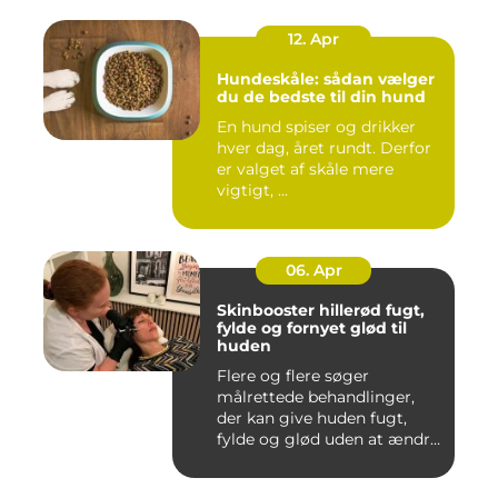
12. Apr
Hundeskåle: sådan vælger
du de bedste til din hund
En hund spiser og drikker
hver dag, året rundt. Derfor
er valget af skåle mere
vigtigt, ...
06. Apr
Skinbooster hillerød fugt,
fylde og fornyet glød til
huden
Flere og flere søger
målrettede behandlinger,
der kan give huden fugt,
fylde og glød uden at ændre
a...