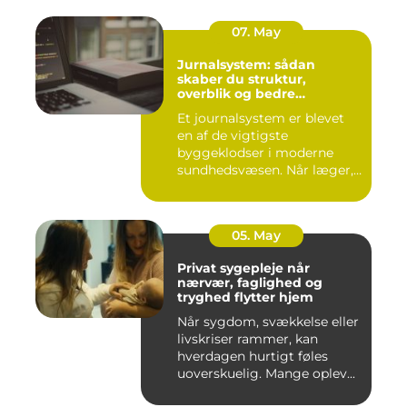
07. May
Jurnalsystem: sådan
skaber du struktur,
overblik og bedre
patientforløb
Et journalsystem er blevet
en af de vigtigste
byggeklodser i moderne
sundhedsvæsen. Når læger,
klini...
05. May
Privat sygepleje når
nærvær, faglighed og
tryghed flytter hjem
Når sygdom, svækkelse eller
livskriser rammer, kan
hverdagen hurtigt føles
uoverskuelig. Mange oplev...