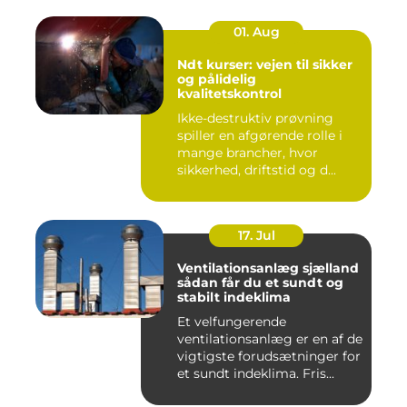
01. Aug
Ndt kurser: vejen til sikker
og pålidelig
kvalitetskontrol
Ikke-destruktiv prøvning
spiller en afgørende rolle i
mange brancher, hvor
sikkerhed, driftstid og d...
17. Jul
Ventilationsanlæg sjælland
sådan får du et sundt og
stabilt indeklima
Et velfungerende
ventilationsanlæg er en af de
vigtigste forudsætninger for
et sundt indeklima. Fris...