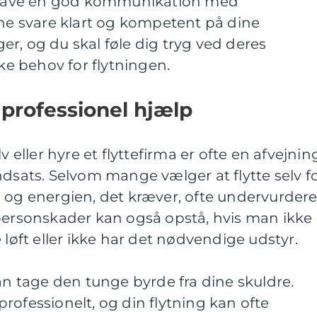
t have en god kommunikation med
nne svare klart og kompetent på dine
r, og du skal føle dig tryg ved deres
kke behov for flytningen.
professionel hjælp
v eller hyre et flyttefirma er ofte en afvejnin
ndsats. Selvom mange vælger at flytte selv f
 og energien, det kræver, ofte undervurdere
personskader kan også opstå, hvis man ikke 
 løft eller ikke har det nødvendige udstyr.
kan tage den tunge byrde fra dine skuldre.
rofessionelt, og din flytning kan ofte