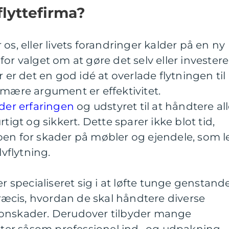
flyttefirma?
os, eller livets forandringer kalder på en ny
or valget om at gøre det selv eller investere 
r er det en god idé at overlade flytningen til
imære argument er effektivitet.
dder erfaringen
og udstyret til at håndtere al
tigt og sikkert. Dette sparer ikke blot tid,
oen for skader på møbler og ejendele, som l
vflytning.
er specialiseret sig i at løfte tunge genstande
cis, hvordan de skal håndtere diverse
sonskader. Derudover tilbyder mange