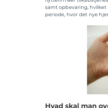
flyttefirmaer tilkøbstjen
samt opbevaring, hvilket
periode, hvor det nye hjem 
Hvad skal man ov