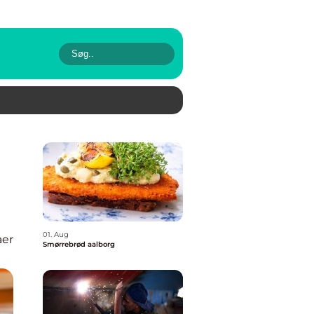
01. Aug
aer
Smørrebrød aalborg