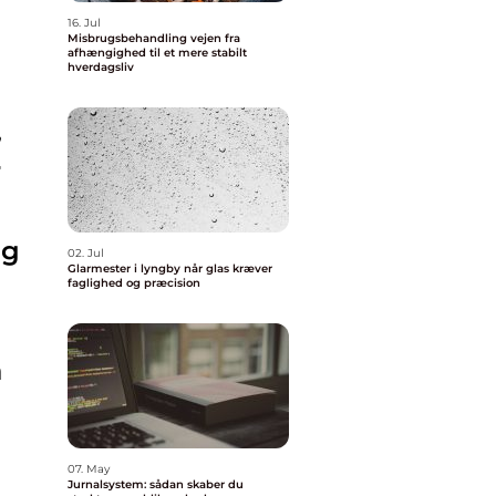
16. Jul
Misbrugsbehandling vejen fra
afhængighed til et mere stabilt
hverdagsliv
,
r
ng
02. Jul
Glarmester i lyngby når glas kræver
faglighed og præcision
n
07. May
Jurnalsystem: sådan skaber du