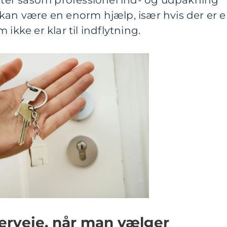
ester såsom professionel ind- og udpakning
 kan være en enorm hjælp, især hvis der er 
ikke er klar til indflytning.
erveje, når man vælger