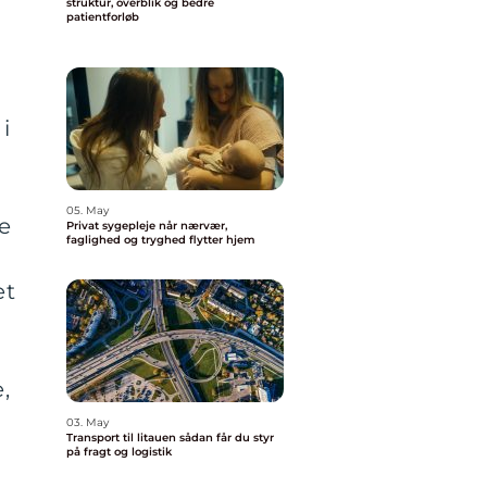
struktur, overblik og bedre
patientforløb
i
05. May
le
Privat sygepleje når nærvær,
faglighed og tryghed flytter hjem
et
,
03. May
Transport til litauen sådan får du styr
på fragt og logistik