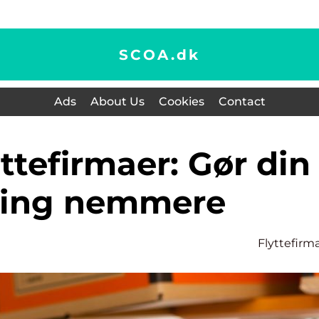
SCOA.
dk
Ads
About Us
Cookies
Contact
ning nemmere
Flyttefirm