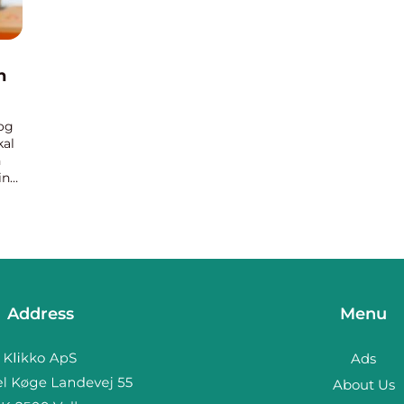
n
og
kal
n
ing
der
ng,
Address
Menu
Ads
About Us