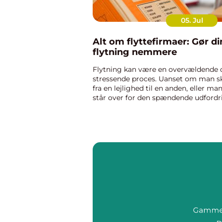
05. Jul
Alt om flyttefirmaer: Gør di
flytning nemmere
Flytning kan være en overvældende 
stressende proces. Uanset om man s
fra en lejlighed til en anden, eller ma
står over for den spændende udfordr
det er at flytte ind i et nyt hus, så by
en flytning på mange opgaver: pakni
sortering, t...