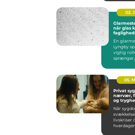
02. 
Glarmeste
når glas 
faglighed
præcision
En glarmes
Lyngby spi
vigtig roll
sprænger,
skal energ
el...
05. 
Privat syge
nærvær, 
og tryghe
hjem
Når sygd
svækkelse 
livskriser
hverdagen
føles uove