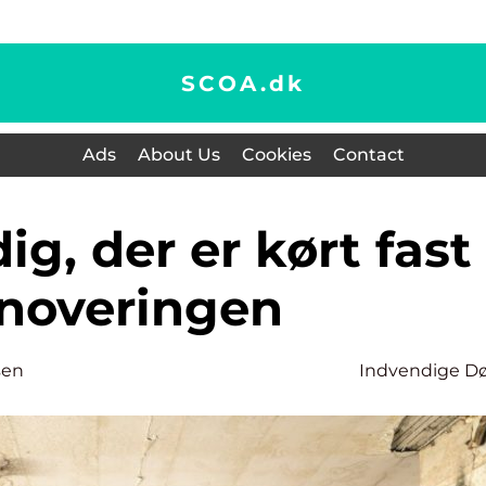
SCOA.
dk
Ads
About Us
Cookies
Contact
noveringen
sen
Indvendige D