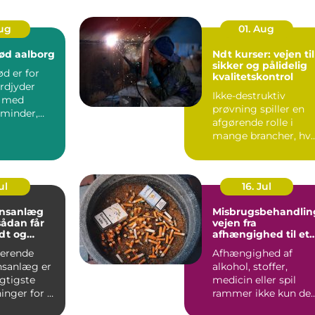
Aug
01. Aug
ød aalborg
Ndt kurser: vejen til
sikker og pålidelig
d er for
kvalitetskontrol
rdjyder
Ikke-destruktiv
t med
prøvning spiller en
minder,
afgørende rolle i
og gode
mange brancher, hv
er. I Aa...
sikkerhed, driftstid 
d...
ul
16. Jul
onsanlæg
Misbrugsbehandlin
vejen fra
dt og
afhængighed til et
ndeklima
mere stabilt
gerende
Afhængighed af
hverdagsliv
onsanlæg er
alkohol, stoffer,
igtigste
medicin eller spil
inger for et
rammer ikke kun de
lima. Fris...
enkelte. Hele familie