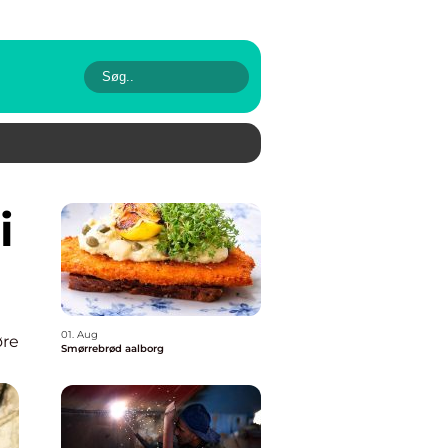
01. Aug
øre
Smørrebrød aalborg