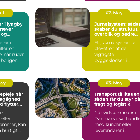
arbe...
Jul
07. May
r i lyngby
Jurnalsystem: såda
kræver
skaber du struktur,
 og
overblik og bedre
patientforløb
ter i
Et journalsystem er
ller en
blevet en af de
e, når ruder
vigtigste
 boligen
byggeklodser i
ioptimeres,
moderne
sundhedsvæsen. Når
læger, klini...
May
03. May
pleje når
Transport til litauen
faglighed
sådan får du styr p
d flytter
fragt og logistik
om,
Når virksomheder i
eller
Danmark skal handl
 rammer, kan
med kunder eller
 hurtigt
leverandører i
rskuelig.
Baltikum, spiller