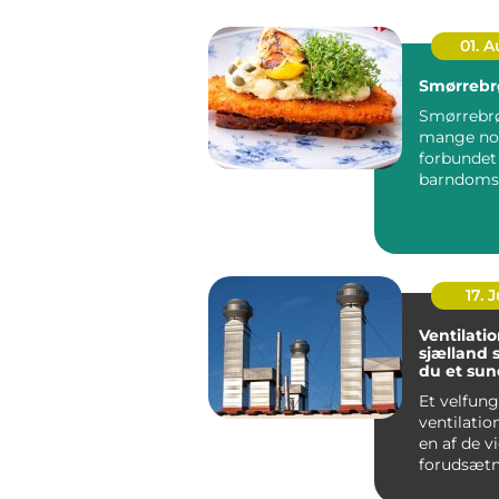
01. 
Smørrebr
Smørrebrø
mange no
forbunde
barndoms
højtider 
frokostpaus
17. J
Ventilati
sjælland sådan får
du et sun
stabilt i
Et velfun
ventilati
en af de v
forudsætn
sundt indek