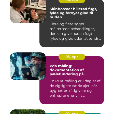
Skinbooster hillerød fugt,
fylde og fornyet glød til
huden
Flere og flere søger
målrettede behandlinger,
der kan give huden fugt,
fylde og glød uden at ændre
a...
05. Apr
Pda måling:
dokumentation af
pælefundering på
moderne byggeprojekter
En PDA måling er i dag et af
de vigtigste værktøjer, når
bygherrer, rådgivere og
entreprenører vil s...
02. Apr