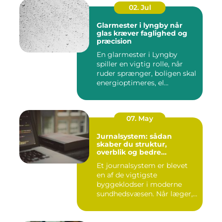
02. Jul
Glarmester i lyngby når
glas kræver faglighed og
præcision
En glarmester i Lyngby
spiller en vigtig rolle, når
ruder sprænger, boligen skal
energioptimeres, el...
07. May
Jurnalsystem: sådan
skaber du struktur,
overblik og bedre
patientforløb
Et journalsystem er blevet
en af de vigtigste
byggeklodser i moderne
sundhedsvæsen. Når læger,
klini...