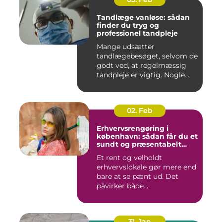
Tandlæge vanløse: sådan
finder du tryg og
professionel tandpleje
Mange udsætter
tandlægebesøget, selvom de
godt ved, at regelmæssig
tandpleje er vigtig. Nogle
gør de...
02. Feb
Erhvervsrengøring i
københavn: sådan får du et
sundt og præsentabelt
arbejdsmiljø
Et rent og velholdt
erhvervslokale gør mere end
bare at se pænt ud. Det
påvirker både
medarbejdernes...
31. Jan