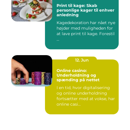
Print til kage: Skab
personlige kager til enhver
anledning
Kagedekoration har nået nye
højder med muligheden for
at lave print til kage. Forestil
...
12. Jun
Online casino:
Underholdning og
spænding på nettet
I en tid, hvor digitalisering
og online underholdning
fortsætter med at vokse, har
online casi...