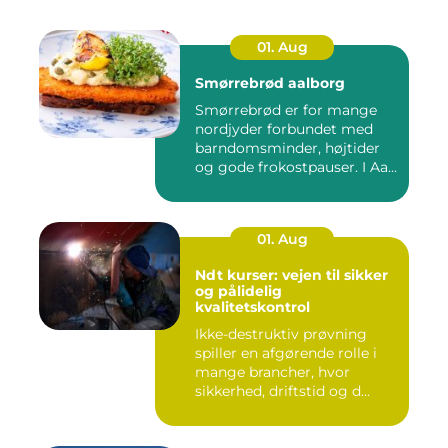
01. Aug
Smørrebrød aalborg
Smørrebrød er for mange
nordjyder forbundet med
barndomsminder, højtider
og gode frokostpauser. I Aa...
01. Aug
Ndt kurser: vejen til sikker
og pålidelig
kvalitetskontrol
Ikke-destruktiv prøvning
spiller en afgørende rolle i
mange brancher, hvor
sikkerhed, driftstid og d...