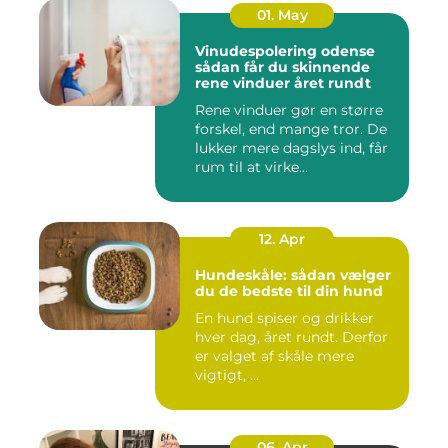
01. May
Vinudespolering odense
sådan får du skinnende
rene vinduer året rundt
Rene vinduer gør en større
forskel, end mange tror. De
lukker mere dagslys ind, får
rum til at virke...
12. Apr
Hundeskåle: sådan vælger
du de bedste til din hund
En hund spiser og drikker
hver dag, året rundt. Derfor
er valget af skåle mere
vigtigt, ...
06. Apr