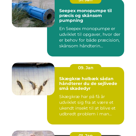
Seepex monopumpe til
præcis og skånsom
pumpning
En Seepex monopumpe er
udviklet til opgaver, hvor der
er behov for både præcision,
skånsom håndterin...
09. Jan
Skægkræ holbæk sådan
håndterer du de sejlivede
små skadedyr
Skægkræ har på få år
udviklet sig fra at være et
ukendt insekt til at blive et
udbredt problem i man...
01. Jan