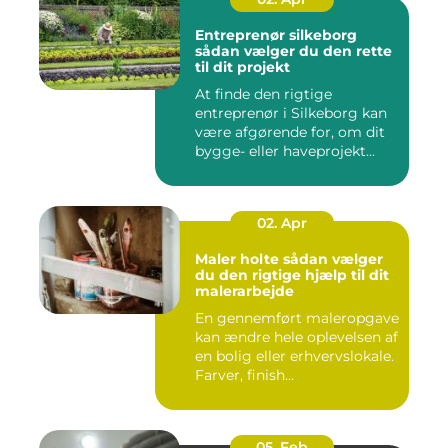
Entreprenør silkeborg
sådan vælger du den rette
til dit projekt
At finde den rigtige
entreprenør i Silkeborg kan
være afgørende for, om dit
bygge- eller haveprojekt...
02. Apr
Maler holte sådan vælger
du den rigtige hjælp til dit
malerarbejde
En gennemført maleropgave
kan ændre hele oplevelsen af
en bolig eller erhvervslokale.
Farver, finish...
05. Feb