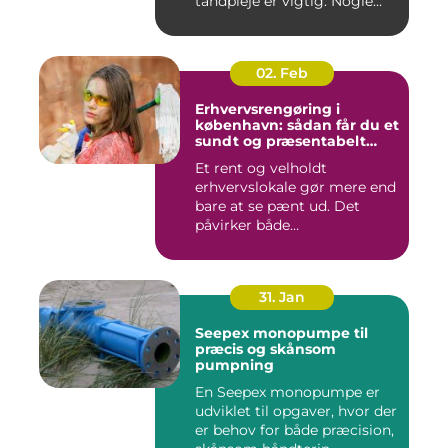
tandpleje er vigtig. Nogle
gør de...
02. Feb
Erhvervsrengøring i
københavn: sådan får du et
sundt og præsentabelt
arbejdsmiljø
Et rent og velholdt
erhvervslokale gør mere end
bare at se pænt ud. Det
påvirker både
medarbejdernes...
31. Jan
Seepex monopumpe til
præcis og skånsom
pumpning
En Seepex monopumpe er
udviklet til opgaver, hvor der
er behov for både præcision,