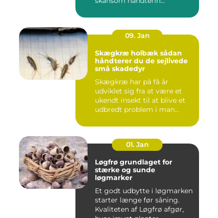
skånsom håndterin...
09. Jan
Skægkræ holbæk sådan
håndterer du de sejlivede
små skadedyr
Skægkræ har på få år
udviklet sig fra at være et
ukendt insekt til at blive et
udbredt problem i man...
01. Jan
Løgfrø grundlaget for
stærke og sunde
løgmarker
Et godt udbytte i løgmarken
starter længe før såning.
Kvaliteten af Løgfrø afgør,