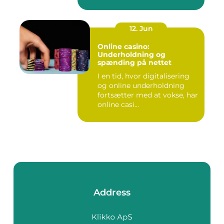
12. Jun
Online casino:
Underholdning og
spænding på nettet
I en tid, hvor digitalisering
og online underholdning
fortsætter med at vokse, har
online casi...
Address