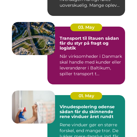
uoverskuelig. Mange oplev...
03. May
Transport til litauen sådan
får du styr på fragt og
logistik
Når virksomheder i Danmark
skal handle med kunder eller
leverandører i Baltikum,
spiller transport t...
01. May
Vinudespolering odense
sådan får du skinnende
rene vinduer året rundt
Rene vinduer gør en større
forskel, end mange tror. De
lukker mere dagslys ind, får