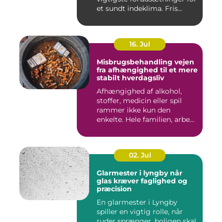
et sundt indeklima. Fris...
16. Jul
Misbrugsbehandling vejen
fra afhængighed til et mere
stabilt hverdagsliv
Afhængighed af alkohol,
stoffer, medicin eller spil
rammer ikke kun den
enkelte. Hele familien, arbe...
02. Jul
Glarmester i lyngby når
glas kræver faglighed og
præcision
En glarmester i Lyngby
spiller en vigtig rolle, når
ruder sprænger, boligen skal