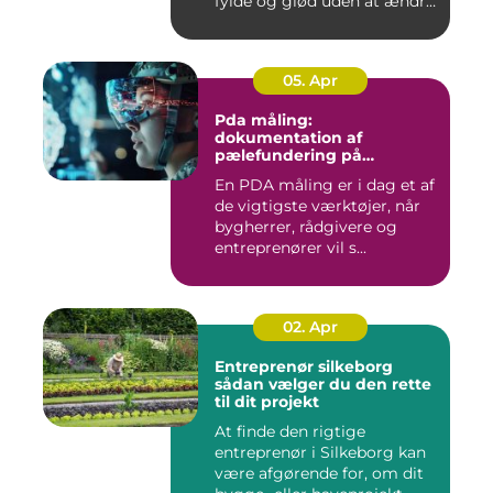
fylde og glød uden at ændre
a...
05. Apr
Pda måling:
dokumentation af
pælefundering på
moderne byggeprojekter
En PDA måling er i dag et af
de vigtigste værktøjer, når
bygherrer, rådgivere og
entreprenører vil s...
02. Apr
Entreprenør silkeborg
sådan vælger du den rette
til dit projekt
At finde den rigtige
entreprenør i Silkeborg kan
være afgørende for, om dit