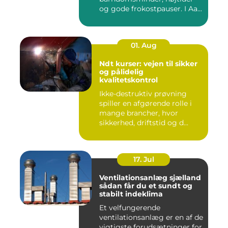
og gode frokostpauser. I Aa...
01. Aug
Ndt kurser: vejen til sikker
og pålidelig
kvalitetskontrol
Ikke-destruktiv prøvning
spiller en afgørende rolle i
mange brancher, hvor
sikkerhed, driftstid og d...
17. Jul
Ventilationsanlæg sjælland
sådan får du et sundt og
stabilt indeklima
Et velfungerende
ventilationsanlæg er en af de
vigtigste forudsætninger for