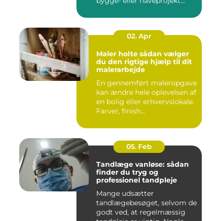
bygge- eller haveprojekt...
02. Apr
Maler holte sådan vælger
du den rigtige hjælp til dit
malerarbejde
En gennemført maleropgave
kan ændre hele oplevelsen af
en bolig eller erhvervslokale.
Farver, finish...
05. Feb
Tandlæge vanløse: sådan
finder du tryg og
professionel tandpleje
Mange udsætter
tandlægebesøget, selvom de
godt ved, at regelmæssig