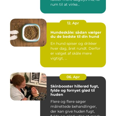
rum til at virke...
12. Apr
Hundeskåle: sådan vælger
du de bedste til din hund
En hund spiser og drikker
hver dag, året rundt. Derfor
er valget af skåle mere
vigtigt, ...
06. Apr
Skinbooster hillerød fugt,
fylde og fornyet glød til
huden
Flere og flere søger
målrettede behandlinger,
der kan give huden fugt,