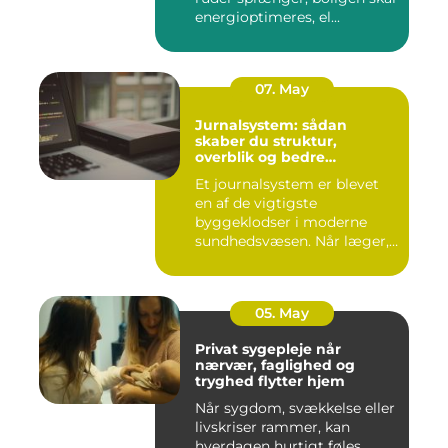
energioptimeres, el...
07. May
Jurnalsystem: sådan
skaber du struktur,
overblik og bedre
patientforløb
Et journalsystem er blevet
en af de vigtigste
byggeklodser i moderne
sundhedsvæsen. Når læger,
klini...
05. May
Privat sygepleje når
nærvær, faglighed og
tryghed flytter hjem
Når sygdom, svækkelse eller
livskriser rammer, kan
hverdagen hurtigt føles