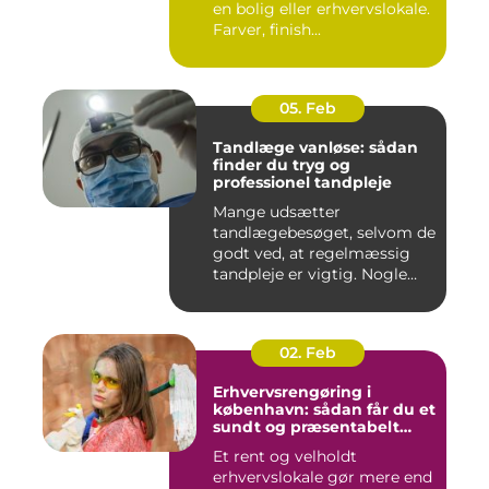
en bolig eller erhvervslokale.
Farver, finish...
05. Feb
Tandlæge vanløse: sådan
finder du tryg og
professionel tandpleje
Mange udsætter
tandlægebesøget, selvom de
godt ved, at regelmæssig
tandpleje er vigtig. Nogle
gør de...
02. Feb
Erhvervsrengøring i
københavn: sådan får du et
sundt og præsentabelt
arbejdsmiljø
Et rent og velholdt
erhvervslokale gør mere end