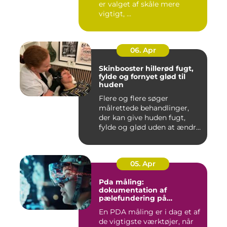
er valget af skåle mere
vigtigt, ...
06. Apr
Skinbooster hillerød fugt,
fylde og fornyet glød til
huden
Flere og flere søger
målrettede behandlinger,
der kan give huden fugt,
fylde og glød uden at ændre
a...
05. Apr
Pda måling:
dokumentation af
pælefundering på
moderne byggeprojekter
En PDA måling er i dag et af
de vigtigste værktøjer, når