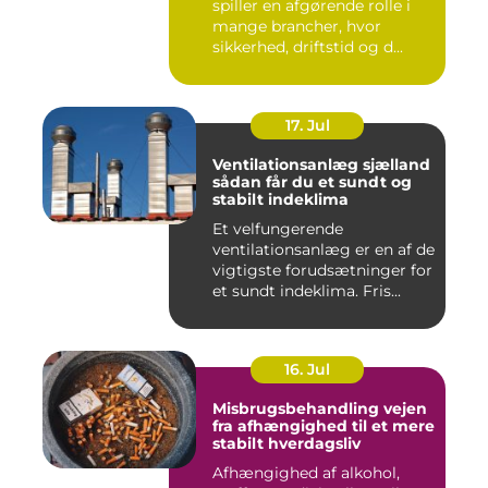
spiller en afgørende rolle i
mange brancher, hvor
sikkerhed, driftstid og d...
17. Jul
Ventilationsanlæg sjælland
sådan får du et sundt og
stabilt indeklima
Et velfungerende
ventilationsanlæg er en af de
vigtigste forudsætninger for
et sundt indeklima. Fris...
16. Jul
Misbrugsbehandling vejen
fra afhængighed til et mere
stabilt hverdagsliv
Afhængighed af alkohol,