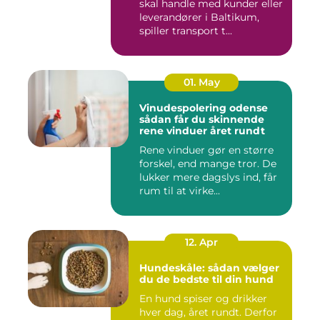
skal handle med kunder eller
leverandører i Baltikum,
spiller transport t...
01. May
Vinudespolering odense
sådan får du skinnende
rene vinduer året rundt
Rene vinduer gør en større
forskel, end mange tror. De
lukker mere dagslys ind, får
rum til at virke...
12. Apr
Hundeskåle: sådan vælger
du de bedste til din hund
En hund spiser og drikker
hver dag, året rundt. Derfor