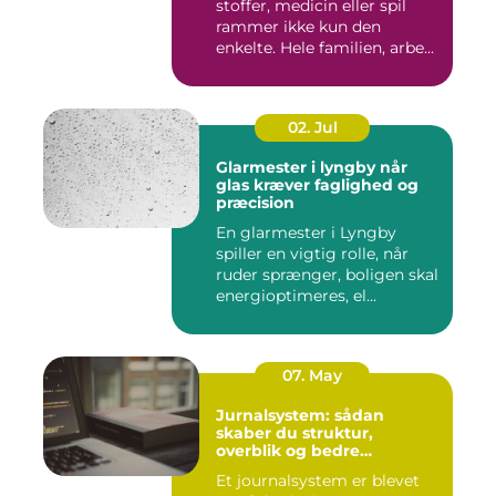
stoffer, medicin eller spil
rammer ikke kun den
enkelte. Hele familien, arbe...
02. Jul
Glarmester i lyngby når
glas kræver faglighed og
præcision
En glarmester i Lyngby
spiller en vigtig rolle, når
ruder sprænger, boligen skal
energioptimeres, el...
07. May
Jurnalsystem: sådan
skaber du struktur,
overblik og bedre
patientforløb
Et journalsystem er blevet