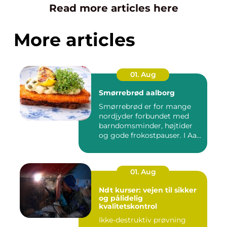
Read more articles here
More articles
01. Aug
Smørrebrød aalborg
Smørrebrød er for mange
nordjyder forbundet med
barndomsminder, højtider
og gode frokostpauser. I Aa...
01. Aug
Ndt kurser: vejen til sikker
og pålidelig
kvalitetskontrol
Ikke-destruktiv prøvning