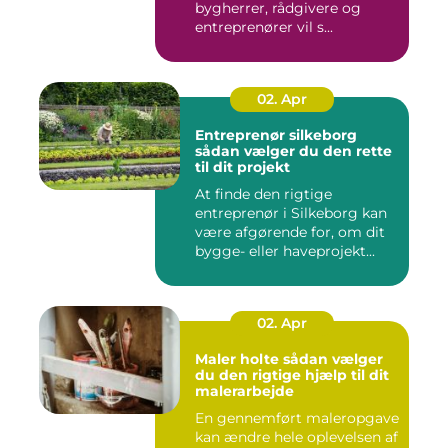
bygherrer, rådgivere og
entreprenører vil s...
02. Apr
Entreprenør silkeborg
sådan vælger du den rette
til dit projekt
At finde den rigtige
entreprenør i Silkeborg kan
være afgørende for, om dit
bygge- eller haveprojekt...
02. Apr
Maler holte sådan vælger
du den rigtige hjælp til dit
malerarbejde
En gennemført maleropgave
kan ændre hele oplevelsen af