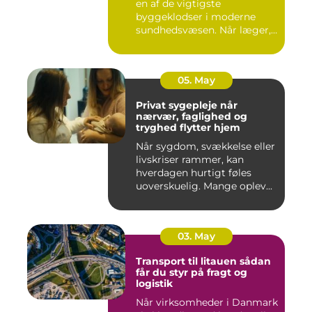
en af de vigtigste
byggeklodser i moderne
sundhedsvæsen. Når læger,
klini...
05. May
Privat sygepleje når
nærvær, faglighed og
tryghed flytter hjem
Når sygdom, svækkelse eller
livskriser rammer, kan
hverdagen hurtigt føles
uoverskuelig. Mange oplev...
03. May
Transport til litauen sådan
får du styr på fragt og
logistik
Når virksomheder i Danmark