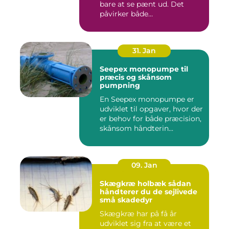
bare at se pænt ud. Det
påvirker både
medarbejdernes...
31. Jan
Seepex monopumpe til
præcis og skånsom
pumpning
En Seepex monopumpe er
udviklet til opgaver, hvor der
er behov for både præcision,
skånsom håndterin...
09. Jan
Skægkræ holbæk sådan
håndterer du de sejlivede
små skadedyr
Skægkræ har på få år
udviklet sig fra at være et