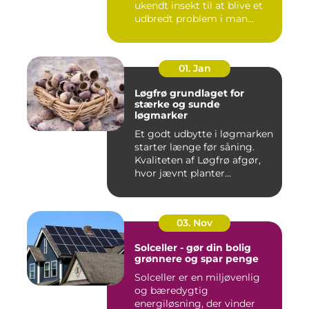
ukendt insekt til at blive et
udbredt problem i man...
01. Jan
Løgfrø grundlaget for
stærke og sunde
løgmarker
Et godt udbytte i løgmarken
starter længe før såning.
Kvaliteten af Løgfrø afgør,
hvor jævnt planter...
03. Nov
Solceller - gør din bolig
grønnere og spar penge
Solceller er en miljøvenlig
og bæredygtig
energiløsning, der vinder