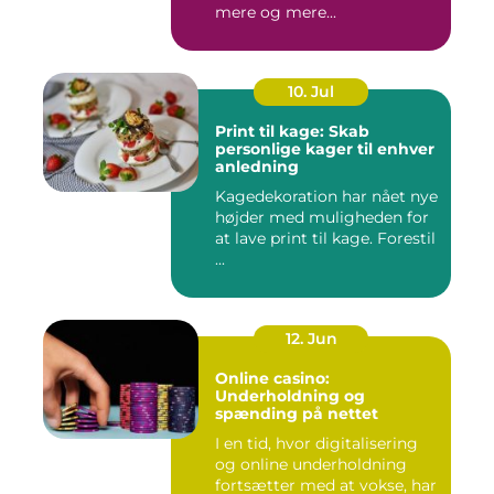
mere og mere...
10. Jul
Print til kage: Skab
personlige kager til enhver
anledning
Kagedekoration har nået nye
højder med muligheden for
at lave print til kage. Forestil
...
12. Jun
Online casino:
Underholdning og
spænding på nettet
I en tid, hvor digitalisering
og online underholdning
fortsætter med at vokse, har