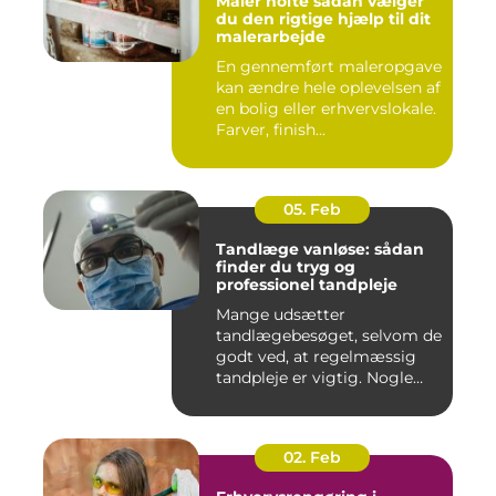
Maler holte sådan vælger
du den rigtige hjælp til dit
malerarbejde
En gennemført maleropgave
kan ændre hele oplevelsen af
en bolig eller erhvervslokale.
Farver, finish...
05. Feb
Tandlæge vanløse: sådan
finder du tryg og
professionel tandpleje
Mange udsætter
tandlægebesøget, selvom de
godt ved, at regelmæssig
tandpleje er vigtig. Nogle
gør de...
02. Feb