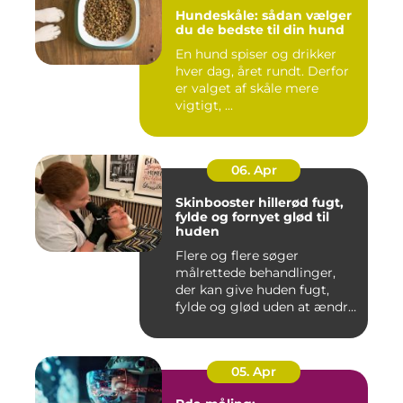
Hundeskåle: sådan vælger
du de bedste til din hund
En hund spiser og drikker
hver dag, året rundt. Derfor
er valget af skåle mere
vigtigt, ...
06. Apr
Skinbooster hillerød fugt,
fylde og fornyet glød til
huden
Flere og flere søger
målrettede behandlinger,
der kan give huden fugt,
fylde og glød uden at ændre
a...
05. Apr