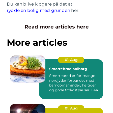
Du kan blive klogere på det at
rydde en bolig med grunden
her.
Read more articles here
More articles
01. Aug
Smørrebrød aalborg
Smørrebrød er for mange
nordjyder forbundet med
barndomsminder, højtider
og gode frokostpauser. I Aa...
01. Aug