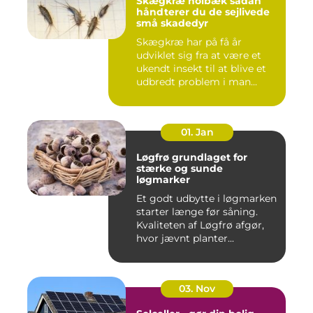
Skægkræ holbæk sådan
håndterer du de sejlivede
små skadedyr
Skægkræ har på få år
udviklet sig fra at være et
ukendt insekt til at blive et
udbredt problem i man...
01. Jan
Løgfrø grundlaget for
stærke og sunde
løgmarker
Et godt udbytte i løgmarken
starter længe før såning.
Kvaliteten af Løgfrø afgør,
hvor jævnt planter...
03. Nov