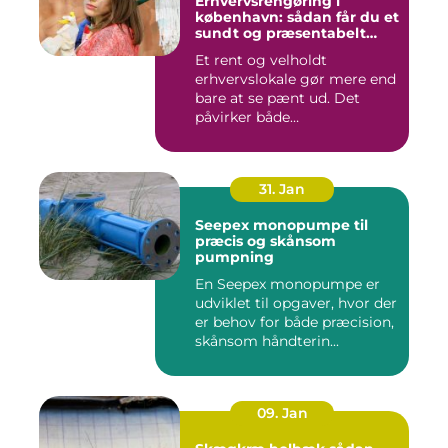
Erhvervsrengøring i
københavn: sådan får du et
sundt og præsentabelt
arbejdsmiljø
Et rent og velholdt
erhvervslokale gør mere end
bare at se pænt ud. Det
påvirker både
medarbejdernes...
31. Jan
Seepex monopumpe til
præcis og skånsom
pumpning
En Seepex monopumpe er
udviklet til opgaver, hvor der
er behov for både præcision,
skånsom håndterin...
09. Jan