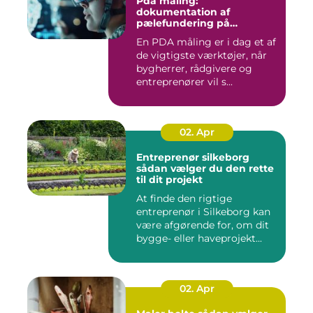
Pda måling:
dokumentation af
pælefundering på
moderne byggeprojekter
En PDA måling er i dag et af
de vigtigste værktøjer, når
bygherrer, rådgivere og
entreprenører vil s...
02. Apr
Entreprenør silkeborg
sådan vælger du den rette
til dit projekt
At finde den rigtige
entreprenør i Silkeborg kan
være afgørende for, om dit
bygge- eller haveprojekt...
02. Apr