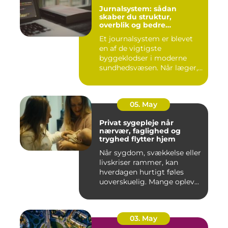
Jurnalsystem: sådan
skaber du struktur,
overblik og bedre
patientforløb
Et journalsystem er blevet
en af de vigtigste
byggeklodser i moderne
sundhedsvæsen. Når læger,
klini...
05. May
Privat sygepleje når
nærvær, faglighed og
tryghed flytter hjem
Når sygdom, svækkelse eller
livskriser rammer, kan
hverdagen hurtigt føles
uoverskuelig. Mange oplev...
03. May