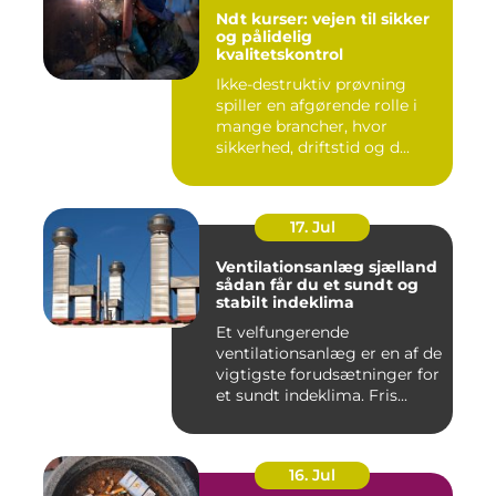
Ndt kurser: vejen til sikker
og pålidelig
kvalitetskontrol
Ikke-destruktiv prøvning
spiller en afgørende rolle i
mange brancher, hvor
sikkerhed, driftstid og d...
17. Jul
Ventilationsanlæg sjælland
sådan får du et sundt og
stabilt indeklima
Et velfungerende
ventilationsanlæg er en af de
vigtigste forudsætninger for
et sundt indeklima. Fris...
16. Jul