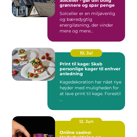
Solceller - gør din bolig
grønnere og spar penge
Solceller er en miljøvenlig
og bæredygtig
energiløsning, der vinder
mere og mere...
10. Jul
Print til kage: Skab
personlige kager til enhver
anledning
Kagedekoration har nået nye
højder med muligheden for
at lave print til kage. Forestil
...
12. Jun
Online casino: