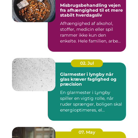
Misbrugsbehandling vejen
fra afhængighed til et mere
stabilt hverdagsliv
Afhængighed af alkohol,
stoffer, medicin eller spil
rammer ikke kun den
enkelte. Hele familien, arbe...
02. Jul
Glarmester i lyngby når
glas kræver faglighed og
præcision
En glarmester i Lyngby
spiller en vigtig rolle, når
ruder sprænger, boligen skal
energioptimeres, el...
07. May