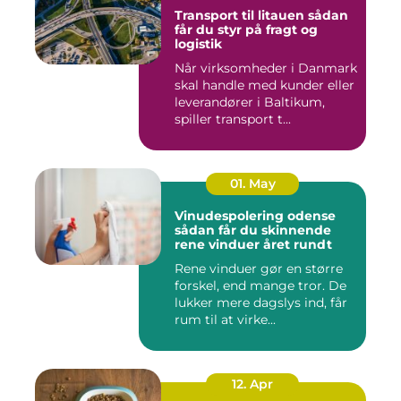
Transport til litauen sådan
får du styr på fragt og
logistik
Når virksomheder i Danmark
skal handle med kunder eller
leverandører i Baltikum,
spiller transport t...
01. May
Vinudespolering odense
sådan får du skinnende
rene vinduer året rundt
Rene vinduer gør en større
forskel, end mange tror. De
lukker mere dagslys ind, får
rum til at virke...
12. Apr