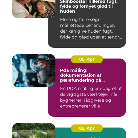
Skinbooster hillerød fugt,
fylde og fornyet glød til
huden
Flere og flere søger
målrettede behandlinger,
der kan give huden fugt,
fylde og glød uden at ændre
a...
05. Apr
Pda måling:
dokumentation af
pælefundering på
moderne byggeprojekter
En PDA måling er i dag et af
de vigtigste værktøjer, når
bygherrer, rådgivere og
entreprenører vil s...
02. Apr