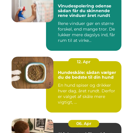
Vinudespolering odense
sådan får du skinnende
rene vinduer året rundt
Rene vinduer gør en større
forskel, end mange tror. De
lukker mere dagslys ind, får
rum til at virke...
12. Apr
Hundeskåle: sådan vælger
du de bedste til din hund
En hund spiser og drikker
hver dag, året rundt. Derfor
er valget af skåle mere
vigtigt, ...
06. Apr