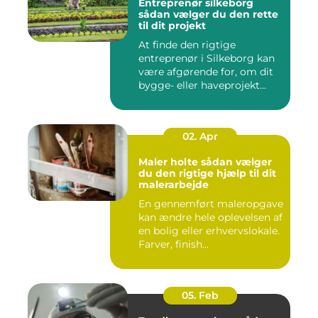
Entreprenør silkeborg
sådan vælger du den rette
til dit projekt
At finde den rigtige
entreprenør i Silkeborg kan
være afgørende for, om dit
bygge- eller haveprojekt...
02. Apr
Maler holte sådan vælger
du den rigtige hjælp til dit
malerarbejde
En gennemført maleropgave
kan ændre hele oplevelsen af
en bolig eller erhvervslokale.
Farver, finish...
05. Feb