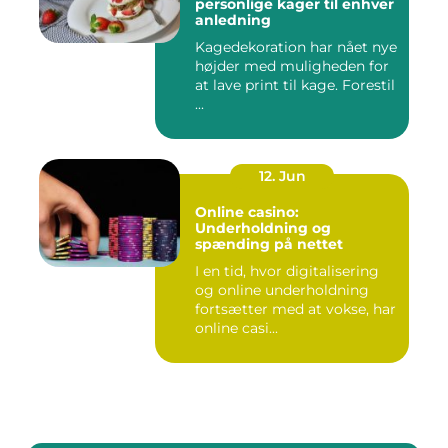
personlige kager til enhver
anledning
Kagedekoration har nået nye
højder med muligheden for
at lave print til kage. Forestil
...
12. Jun
Online casino:
Underholdning og
spænding på nettet
I en tid, hvor digitalisering
og online underholdning
fortsætter med at vokse, har
online casi...