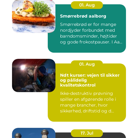
01. Aug
Smørrebrød aalborg
Smørrebrød er for mange
nordjyder forbundet med
barndomsminder, højtider
og gode frokostpauser. I Aa...
01. Aug
Ndt kurser: vejen til sikker
og pålidelig
kvalitetskontrol
Ikke-destruktiv prøvning
spiller en afgørende rolle i
mange brancher, hvor
sikkerhed, driftstid og d...
17. Jul