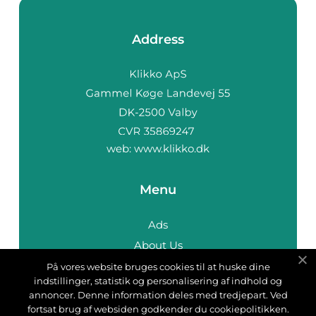
Address
web:
www.klikko.dk
Menu
Ads
About Us
Cookies
På vores website bruges cookies til at huske dine
indstillinger, statistik og personalisering af indhold og
Contact
annoncer. Denne information deles med tredjepart. Ved
Sitemap
fortsat brug af websiden godkender du cookiepolitikken.