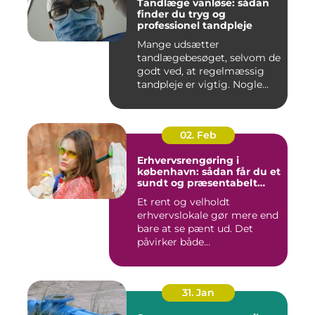
Tandlæge vanløse: sådan
finder du tryg og
professionel tandpleje
Mange udsætter
tandlægebesøget, selvom de
godt ved, at regelmæssig
tandpleje er vigtig. Nogle
gør de...
02. Feb
Erhvervsrengøring i
københavn: sådan får du et
sundt og præsentabelt
arbejdsmiljø
Et rent og velholdt
erhvervslokale gør mere end
bare at se pænt ud. Det
påvirker både
medarbejdernes...
31. Jan