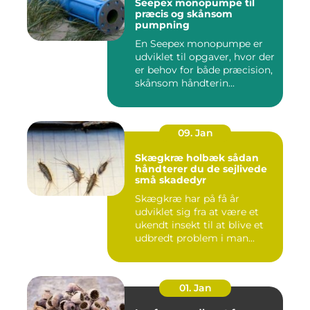
Seepex monopumpe til
præcis og skånsom
pumpning
En Seepex monopumpe er
udviklet til opgaver, hvor der
er behov for både præcision,
skånsom håndterin...
09. Jan
Skægkræ holbæk sådan
håndterer du de sejlivede
små skadedyr
Skægkræ har på få år
udviklet sig fra at være et
ukendt insekt til at blive et
udbredt problem i man...
01. Jan