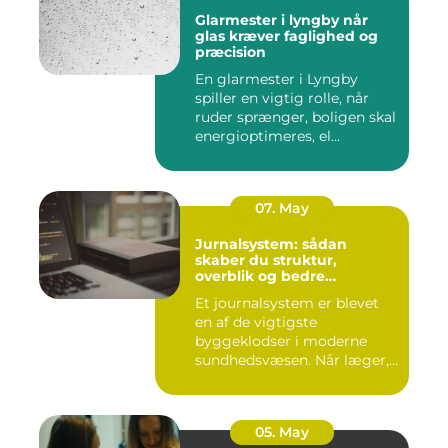
Glarmester i lyngby når
glas kræver faglighed og
præcision
En glarmester i Lyngby
spiller en vigtig rolle, når
ruder sprænger, boligen skal
energioptimeres, el...
07. May
Jurnalsystem: sådan
skaber du struktur,
overblik og bedre
patientforløb
Et journalsystem er blevet
en af de vigtigste
byggeklodser i moderne
sundhedsvæsen. Når læger,
klini...
05. May