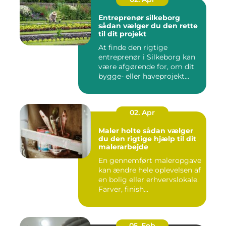
Entreprenør silkeborg
sådan vælger du den rette
til dit projekt
At finde den rigtige
entreprenør i Silkeborg kan
være afgørende for, om dit
bygge- eller haveprojekt...
02. Apr
Maler holte sådan vælger
du den rigtige hjælp til dit
malerarbejde
En gennemført maleropgave
kan ændre hele oplevelsen af
en bolig eller erhvervslokale.
Farver, finish...
05. Feb