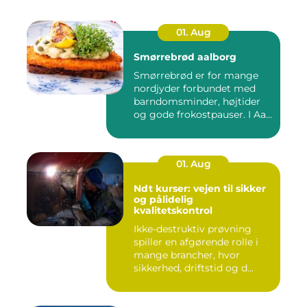
01. Aug
Smørrebrød aalborg
Smørrebrød er for mange
nordjyder forbundet med
barndomsminder, højtider
og gode frokostpauser. I Aa...
01. Aug
Ndt kurser: vejen til sikker
og pålidelig
kvalitetskontrol
Ikke-destruktiv prøvning
spiller en afgørende rolle i
mange brancher, hvor
sikkerhed, driftstid og d...