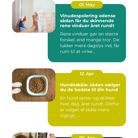
01. May
Vinudespolering odense
sådan får du skinnende
rene vinduer året rundt
Rene vinduer gør en større
forskel, end mange tror. De
lukker mere dagslys ind, får
rum til at virke...
12. Apr
Hundeskåle: sådan vælger
du de bedste til din hund
En hund spiser og drikker
hver dag, året rundt. Derfor
er valget af skåle mere
vigtigt, ...
06. Apr