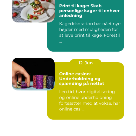
Print til kage: Skab
personlige kager til enhver
anledning
Kagedekoration har nået nye
højder med muligheden for
at lave print til kage. Forestil
...
12. Jun
Online casino:
Underholdning og
spænding på nettet
I en tid, hvor digitalisering
og online underholdning
fortsætter med at vokse, har
online casi...