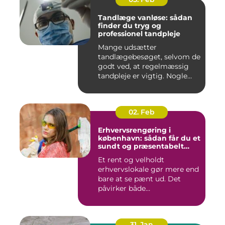
Tandlæge vanløse: sådan
finder du tryg og
professionel tandpleje
Mange udsætter
tandlægebesøget, selvom de
godt ved, at regelmæssig
tandpleje er vigtig. Nogle
gør de...
02. Feb
Erhvervsrengøring i
københavn: sådan får du et
sundt og præsentabelt
arbejdsmiljø
Et rent og velholdt
erhvervslokale gør mere end
bare at se pænt ud. Det
påvirker både
medarbejdernes...
31. Jan