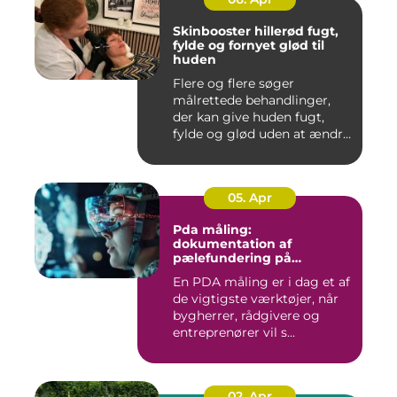
Skinbooster hillerød fugt,
fylde og fornyet glød til
huden
Flere og flere søger
målrettede behandlinger,
der kan give huden fugt,
fylde og glød uden at ændre
a...
05. Apr
Pda måling:
dokumentation af
pælefundering på
moderne byggeprojekter
En PDA måling er i dag et af
de vigtigste værktøjer, når
bygherrer, rådgivere og
entreprenører vil s...
02. Apr