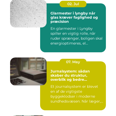
02. Jul
Glarmester i lyngby når
glas kræver faglighed og
præcision
En glarmester i Lyngby
spiller en vigtig rolle, når
ruder sprænger, boligen skal
energioptimeres, el...
07. May
Jurnalsystem: sådan
skaber du struktur,
overblik og bedre
patientforløb
Et journalsystem er blevet
en af de vigtigste
byggeklodser i moderne
sundhedsvæsen. Når læger,
klini...