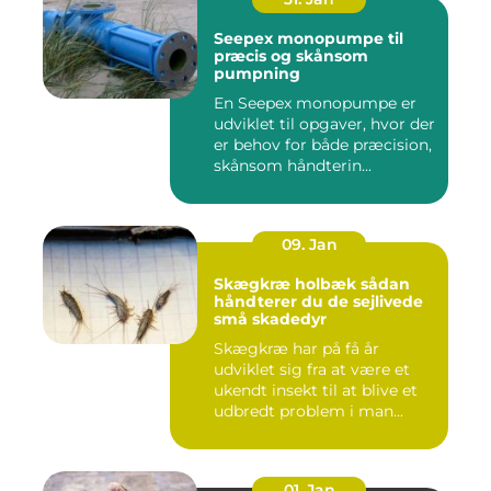
Seepex monopumpe til
præcis og skånsom
pumpning
En Seepex monopumpe er
udviklet til opgaver, hvor der
er behov for både præcision,
skånsom håndterin...
09. Jan
Skægkræ holbæk sådan
håndterer du de sejlivede
små skadedyr
Skægkræ har på få år
udviklet sig fra at være et
ukendt insekt til at blive et
udbredt problem i man...
01. Jan