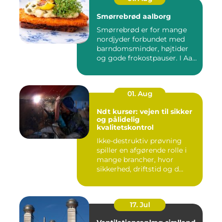
Smørrebrød aalborg
Smørrebrød er for mange
nordjyder forbundet med
barndomsminder, højtider
og gode frokostpauser. I Aa...
01. Aug
Ndt kurser: vejen til sikker
og pålidelig
kvalitetskontrol
Ikke-destruktiv prøvning
spiller en afgørende rolle i
mange brancher, hvor
sikkerhed, driftstid og d...
17. Jul