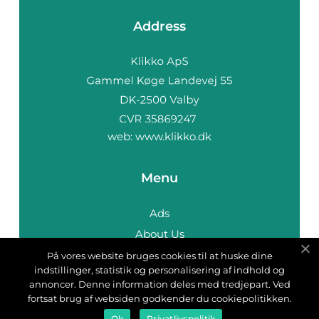
Address
web:
www.klikko.dk
Menu
Ads
About Us
Cookies
På vores website bruges cookies til at huske dine
indstillinger, statistik og personalisering af indhold og
Contact
annoncer. Denne information deles med tredjepart. Ved
Sitemap
fortsat brug af websiden godkender du cookiepolitikken.
Ok
Privatlivspolitik