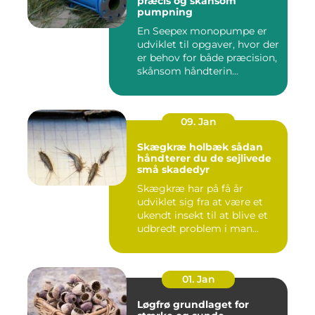
præcis og skånsom
pumpning
En Seepex monopumpe er
udviklet til opgaver, hvor der
er behov for både præcision,
skånsom håndterin...
09. Jan
Skægkræ holbæk sådan
håndterer du de sejlivede
små skadedyr
Skægkræ har på få år
udviklet sig fra at være et
ukendt insekt til at blive et
udbredt problem i man...
01. Jan
Løgfrø grundlaget for