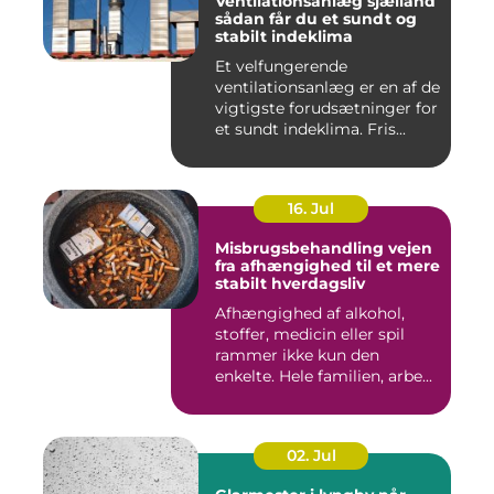
Ventilationsanlæg sjælland
sådan får du et sundt og
stabilt indeklima
Et velfungerende
ventilationsanlæg er en af de
vigtigste forudsætninger for
et sundt indeklima. Fris...
16. Jul
Misbrugsbehandling vejen
fra afhængighed til et mere
stabilt hverdagsliv
Afhængighed af alkohol,
stoffer, medicin eller spil
rammer ikke kun den
enkelte. Hele familien, arbe...
02. Jul