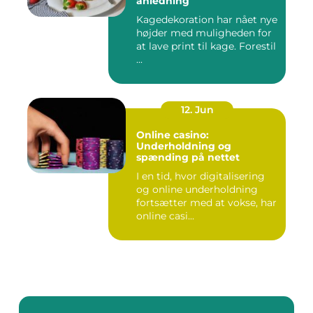
anledning
Kagedekoration har nået nye
højder med muligheden for
at lave print til kage. Forestil
...
12. Jun
Online casino:
Underholdning og
spænding på nettet
I en tid, hvor digitalisering
og online underholdning
fortsætter med at vokse, har
online casi...