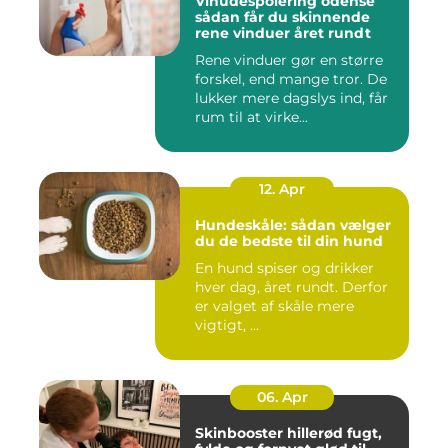
Vinudespolering odense
sådan får du skinnende
rene vinduer året rundt
Rene vinduer gør en større
forskel, end mange tror. De
lukker mere dagslys ind, får
rum til at virke...
12. Apr
Hundeskåle: sådan vælger
du de bedste til din hund
En hund spiser og drikker
hver dag, året rundt. Derfor
er valget af skåle mere
vigtigt, ...
06. Apr
Skinbooster hillerød fugt,