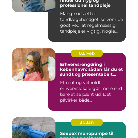
finder du tryg og
professionel tandpleje
Mange udsætter
tandlægebesøget, selvom de
godt ved, at regelmæssig
tandpleje er vigtig. Nogle
gør de...
02. Feb
Erhvervsrengøring i
københavn: sådan får du et
sundt og præsentabelt
arbejdsmiljø
Et rent og velholdt
erhvervslokale gør mere end
bare at se pænt ud. Det
påvirker både
medarbejdernes...
31. Jan
Seepex monopumpe til