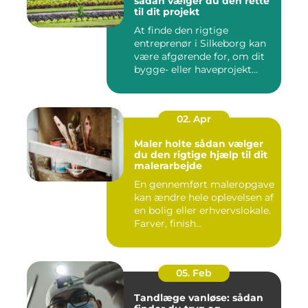
sådan vælger du den rette
til dit projekt
At finde den rigtige
entreprenør i Silkeborg kan
være afgørende for, om dit
bygge- eller haveprojekt...
02. Apr
Maler holte sådan vælger
du den rigtige hjælp til dit
malerarbejde
En gennemført maleropgave
kan ændre hele oplevelsen af
en bolig eller erhvervslokale.
Farver, finish...
05. Feb
Tandlæge vanløse: sådan