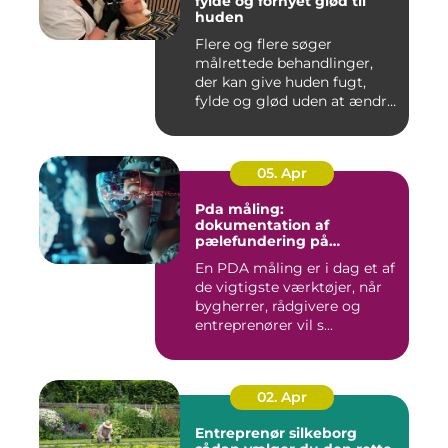
fylde og fornyet glød til
huden
Flere og flere søger
målrettede behandlinger,
der kan give huden fugt,
fylde og glød uden at ændre
a...
05. Apr
Pda måling:
dokumentation af
pælefundering på
moderne byggeprojekter
En PDA måling er i dag et af
de vigtigste værktøjer, når
bygherrer, rådgivere og
entreprenører vil s...
02. Apr
Entreprenør silkeborg