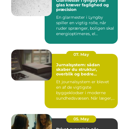
Glarmester i lyngby når
glas kræver faglighed og
præcision
En glarmester i Lyngby
spiller en vigtig rolle, når
ruder sprænger, boligen skal
energioptimeres, el...
07. May
Jurnalsystem: sådan
skaber du struktur,
overblik og bedre
patientforløb
Et journalsystem er blevet
en af de vigtigste
byggeklodser i moderne
sundhedsvæsen. Når læger,
klini...
05. May