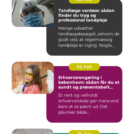
Tandlæge vanløse: sådan
finder du tryg og
professionel tandpleje
Mange udsætter
tandlægebesøget, selvom de
godt ved, at regelmæssig
tandpleje er vigtig. Nogle
gør de...
02. Feb
Erhvervsrengøring i
københavn: sådan får du et
sundt og præsentabelt
arbejdsmiljø
Et rent og velholdt
erhvervslokale gør mere end
bare at se pænt ud. Det
påvirker både
medarbejdernes...
31. Jan