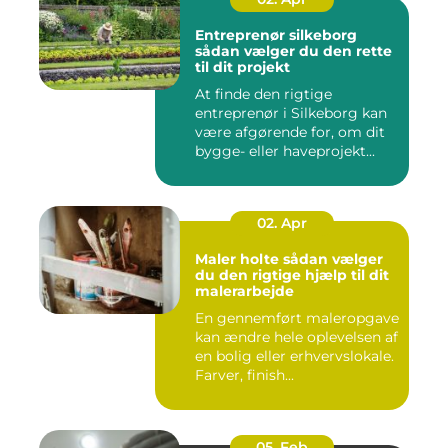
Entreprenør silkeborg
sådan vælger du den rette
til dit projekt
At finde den rigtige
entreprenør i Silkeborg kan
være afgørende for, om dit
bygge- eller haveprojekt...
02. Apr
Maler holte sådan vælger
du den rigtige hjælp til dit
malerarbejde
En gennemført maleropgave
kan ændre hele oplevelsen af
en bolig eller erhvervslokale.
Farver, finish...
05. Feb