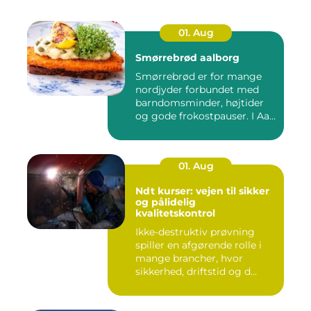
01. Aug
Smørrebrød aalborg
Smørrebrød er for mange
nordjyder forbundet med
barndomsminder, højtider
og gode frokostpauser. I Aa...
01. Aug
Ndt kurser: vejen til sikker
og pålidelig
kvalitetskontrol
Ikke-destruktiv prøvning
spiller en afgørende rolle i
mange brancher, hvor
sikkerhed, driftstid og d...