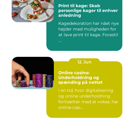
Print til kage: Skab
personlige kager til enhver
anledning
Kagedekoration har nået nye
højder med muligheden for
at lave print til kage. Forestil
...
12. Jun
Online casino:
Underholdning og
spænding på nettet
I en tid, hvor digitalisering
og online underholdning
fortsætter med at vokse, har
online casi...