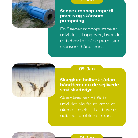
Seepex monopumpe til
præcis og skånsom
pumpning
En Seepex monopumpe er
udviklet til opgaver, hvor der
er behov for både præcision,
skånsom håndterin...
09. Jan
Skægkræ holbæk sådan
håndterer du de sejlivede
små skadedyr
Skægkræ har på få år
udviklet sig fra at være et
ukendt insekt til at blive et
udbredt problem i man...
01. Jan