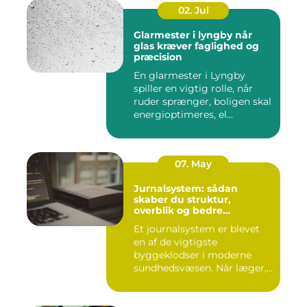
02. Jul
Glarmester i lyngby når
glas kræver faglighed og
præcision
En glarmester i Lyngby
spiller en vigtig rolle, når
ruder sprænger, boligen skal
energioptimeres, el...
07. May
Jurnalsystem: sådan
skaber du struktur,
overblik og bedre
patientforløb
Et journalsystem er blevet
en af de vigtigste
byggeklodser i moderne
sundhedsvæsen. Når læger,
klini...