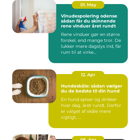
01. May
Vinudespolering odense
sådan får du skinnende
rene vinduer året rundt
Rene vinduer gør en større
forskel, end mange tror. De
lukker mere dagslys ind, får
rum til at virke...
12. Apr
Hundeskåle: sådan vælger
du de bedste til din hund
En hund spiser og drikker
hver dag, året rundt. Derfor
er valget af skåle mere
vigtigt, ...
06. Apr