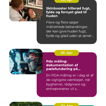
Skinbooster hillerød fugt,
fylde og fornyet glød til
huden
Flere og flere søger
målrettede behandlinger,
der kan give huden fugt,
fylde og glød uden at ændre
a...
05. Apr
Pda måling:
dokumentation af
pælefundering på
moderne byggeprojekter
En PDA måling er i dag et af
de vigtigste værktøjer, når
bygherrer, rådgivere og
entreprenører vil s...
02. Apr