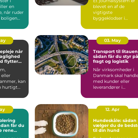
ter i
Et journalsystem er
ller en
blevet en af de
e, når ruder
vigtigste
 boligen
byggeklodser i
ioptimeres,
moderne
sundhedsvæsen. Når
læger, klini...
May
03. May
pleje når
Transport til litauen
faglighed
sådan får du styr p
d flytter
fragt og logistik
om,
Når virksomheder i
eller
Danmark skal handl
 rammer, kan
med kunder eller
 hurtigt
leverandører i
rskuelig.
Baltikum, spiller
v...
transport t...
May
12. Apr
olering
Hundeskåle: sådan
vælger du de bedst
e rene
til din hund
ret rundt