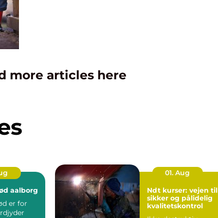
d more articles here
es
Aug
01. Aug
ød aalborg
Ndt kurser: vejen til
sikker og pålidelig
d er for
kvalitetskontrol
rdjyder