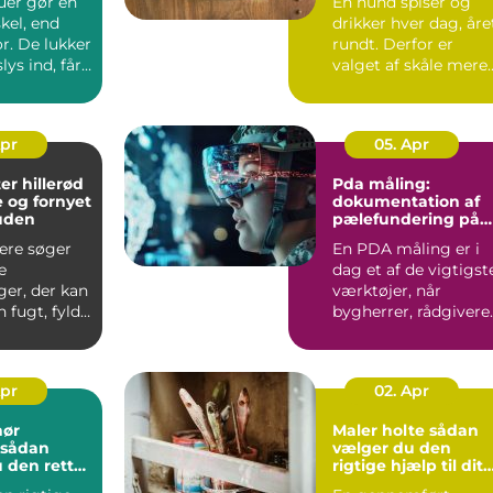
uer gør en
En hund spiser og
skel, end
drikker hver dag, åre
r. De lukker
rundt. Derfor er
ys ind, får
valget af skåle mere
irke...
vigtigt, ...
Apr
05. Apr
er hillerød
Pda måling:
e og fornyet
dokumentation af
huden
pælefundering på
moderne
lere søger
En PDA måling er i
byggeprojekter
e
dag et af de vigtigst
ger, der kan
værktøjer, når
 fugt, fylde
bygherrer, rådgivere
den at
og entreprenører vil
s...
Apr
02. Apr
nør
Maler holte sådan
vælger du den
 den rette
rigtige hjælp til dit
jekt
malerarbejde