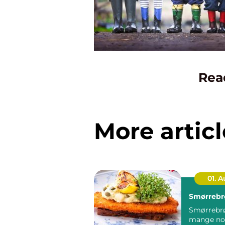
Rea
More articl
01. 
Smørrebr
Smørrebrø
mange no