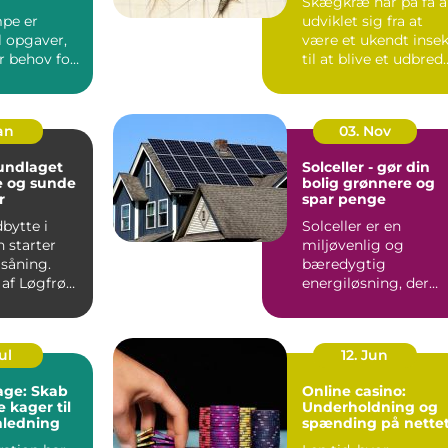
Skægkræ har på få å
pe er
udviklet sig fra at
il opgaver,
være et ukendt insek
r behov for
til at blive et udbred
ision,
problem i man...
ndterin...
Jan
03. Nov
Solceller - gør din
e og sunde
bolig grønnere og
r
spar penge
bytte i
Solceller er en
 starter
miljøvenlig og
 såning.
bæredygtig
 af Løgfrø
energiløsning, der
r jævnt
vinder mere og
mere...
ul
12. Jun
kage: Skab
Online casino:
 kager til
Underholdning og
nledning
spænding på nette