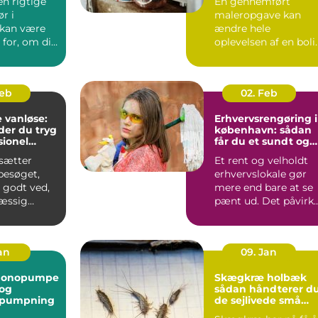
en rigtige
En gennemført
r i
maleropgave kan
 kan være
ændre hele
for, om dit
oplevelsen af en boli
er
eller erhvervslokale.
t...
Farver, finish...
Feb
02. Feb
 vanløse:
Erhvervsrengøring i
der du tryg
københavn: sådan
sionel
får du et sundt og
præsentabelt
sætter
Et rent og velholdt
arbejdsmiljø
esøget,
erhvervslokale gør
 godt ved,
mere end bare at se
æssig
pænt ud. Det påvirk
er vigtig.
både
de...
medarbejdernes...
Jan
09. Jan
monopumpe
Skægkræ holbæk
 og
sådan håndterer d
 pumpning
de sejlivede små
skadedyr