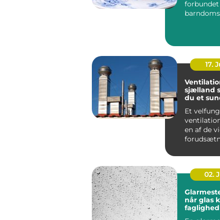
forbunde
barndoms
højtider 
frokostpaus
17. J
Ventilati
sjælland sådan får
du et sun
stabilt i
Et velfun
ventilati
en af de v
forudsætn
sundt indek
02. 
Glarmeste
når glas 
faglighed
præcision