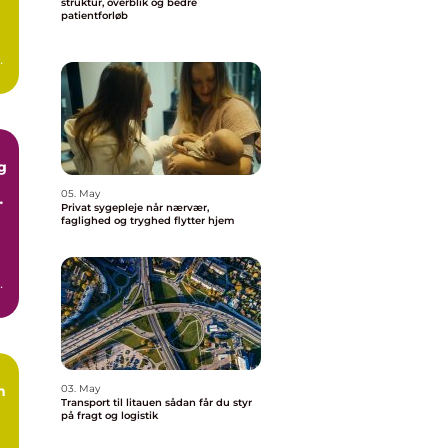
struktur, overblik og bedre
patientforløb
or
og
g
05. May
Privat sygepleje når nærvær,
faglighed og tryghed flytter hjem
n
n,
n
03. May
Transport til litauen sådan får du styr
på fragt og logistik