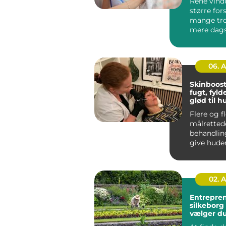
Rene vind
større for
mange tro
mere dagsl
rum til at v
06. 
Skinboost
fugt, fyld
glød til 
Flere og f
målretted
behandlin
give huden
og glød u
ændre a...
02. 
Entrepre
silkeborg sådan
vælger du
til dit pro