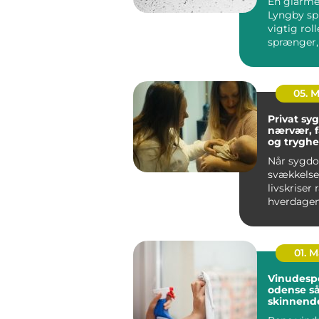
En glarmes
Lyngby spi
vigtig roll
sprænger,
skal energ
el...
05. 
Privat syge
nærvær, 
og tryghe
hjem
Når sygd
svækkelse 
livskriser
hverdagen
føles uove
Mange ople
01. 
Vinudesp
odense sådan får du
skinnend
vinduer å