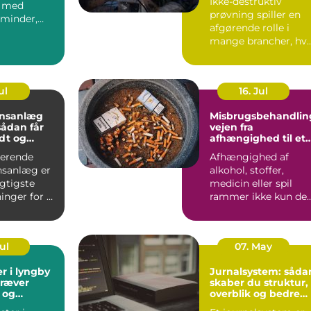
Ikke-destruktiv
t med
prøvning spiller en
minder,
afgørende rolle i
og gode
mange brancher, hv
er. I Aa...
sikkerhed, driftstid 
d...
ul
16. Jul
onsanlæg
Misbrugsbehandlin
vejen fra
dt og
afhængighed til et
ndeklima
mere stabilt
gerende
Afhængighed af
hverdagsliv
onsanlæg er
alkohol, stoffer,
igtigste
medicin eller spil
inger for et
rammer ikke kun de
lima. Fris...
enkelte. Hele familie
arbe...
Jul
07. May
r i lyngby
Jurnalsystem: såda
kræver
skaber du struktur,
 og
overblik og bedre
patientforløb