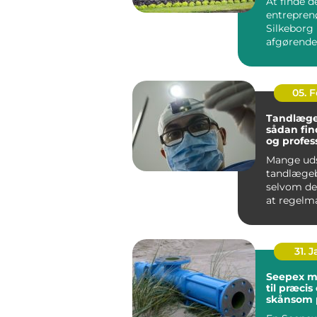
At finde d
entreprenø
Silkeborg
afgørende 
bygge- ell
haveprojek
05. 
Tandlæge
sådan fin
og profes
tandpleje
Mange ud
tandlægeb
selvom de
at regelm
tandpleje 
Nogle gør 
31. 
Seepex 
til præcis
skånsom