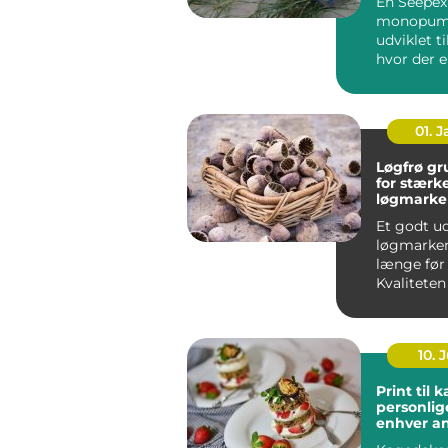
En Seepex
monopum
udviklet t
hvor der e
både præc
skånsom hå
01. 
Løgfrø grundlaget
for stærk
løgmarke
Et godt ud
løgmarken
længe før
Kvaliteten
afgør, hvo
planter...
10. J
Print til 
personlige
enhver a