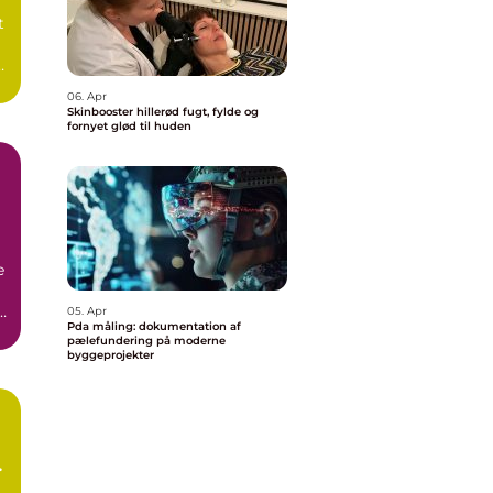
t
06. Apr
Skinbooster hillerød fugt, fylde og
fornyet glød til huden
e
05. Apr
Pda måling: dokumentation af
pælefundering på moderne
byggeprojekter