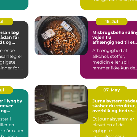
er. I Aa...
sikkerhed, driftstid 
d...
ul
16. Jul
onsanlæg
Misbrugsbehandlin
vejen fra
dt og
afhængighed til et
ndeklima
mere stabilt
gerende
Afhængighed af
hverdagsliv
onsanlæg er
alkohol, stoffer,
igtigste
medicin eller spil
inger for et
rammer ikke kun de
lima. Fris...
enkelte. Hele familie
arbe...
Jul
07. May
r i lyngby
Jurnalsystem: såda
kræver
skaber du struktur,
 og
overblik og bedre
patientforløb
ter i
Et journalsystem er
ller en
blevet en af de
e, når ruder
vigtigste
 boligen
byggeklodser i