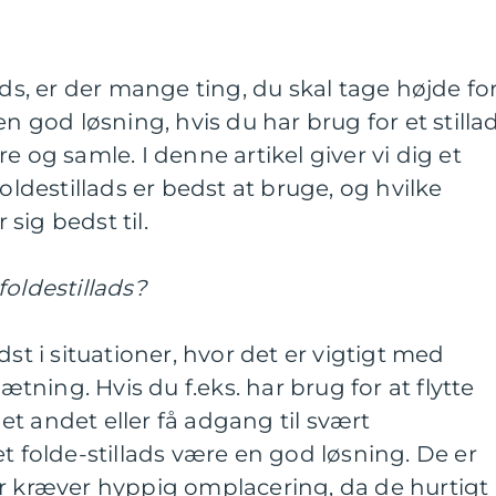
ads, er der mange ting, du skal tage højde for
en god løsning, hvis du har brug for et stillad
e og samle. I denne artikel giver vi dig et
foldestillads er bedst at bruge, og hvilke
sig bedst til.
foldestillads?
dst i situationer, hvor det er vigtigt med
ning. Hvis du f.eks. har brug for at flytte
l et andet eller få adgang til svært
t folde-stillads være en god løsning. De er
er kræver hyppig omplacering, da de hurtigt