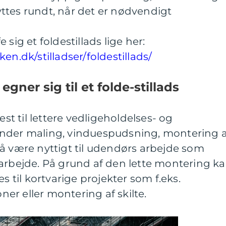
ttes rundt, når det er nødvendigt
 sig et foldestillads lige her:
en.dk/stilladser/foldestillads/
egner sig til et folde-stillads
est til lettere vedligeholdelses- og
under maling, vinduespudsning, montering a
å være nyttigt til udendørs arbejde som
earbejde. På grund af den lette montering k
es til kortvarige projekter som f.eks.
r eller montering af skilte.