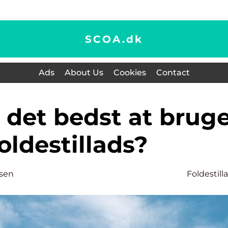
SCOA.
dk
Ads
About Us
Cookies
Contact
foldestillads?
nsen
Foldestill