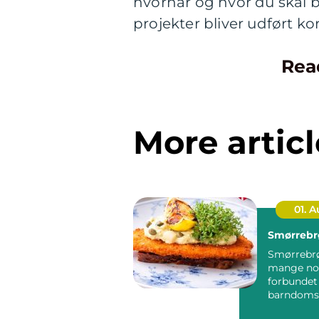
hvornår og hvor du skal br
projekter bliver udført ko
Rea
More articl
01. 
Smørrebr
Smørrebrø
mange no
forbunde
barndoms
højtider 