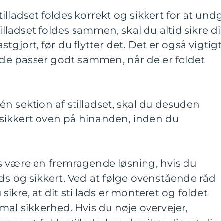
 stilladset foldes korrekt og sikkert for at und
tilladset foldes sammen, skal du altid sikre di
fastgjort, før du flytter det. Det er også vigtig
å de passer godt sammen, når de er foldet
n sektion af stilladset, skal du desuden
et sikkert oven på hinanden, inden du
lads være en fremragende løsning, hvis du
llads og sikkert. Ved at følge ovenstående råd
ikre, at dit stillads er monteret og foldet
mal sikkerhed. Hvis du nøje overvejer,