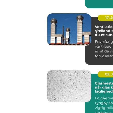
frokostpaus
17. J
Ventilati
sjælland sådan får
du et sun
stabilt i
Et velfun
ventilati
en af de v
forudsætn
sundt indek
02. 
Glarmeste
når glas 
faglighed
præcision
En glarmes
Lyngby spi
vigtig roll
sprænger,