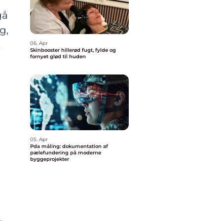
gå
g,
t
06. Apr
Skinbooster hillerød fugt, fylde og
fornyet glød til huden
05. Apr
Pda måling: dokumentation af
pælefundering på moderne
byggeprojekter