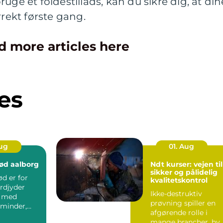
uge et foldestillads, kan du sikre dig, at din
rrekt første gang.
d more articles here
es
Aug
01. Aug
ød aalborg
Ndt kurser: vejen til
sikker og pålidelig
d er for
kvalitetskontrol
rdjyder
Ikke-destruktiv
t med
prøvning spiller en
minder,
afgørende rolle i
og gode
mange brancher, hv