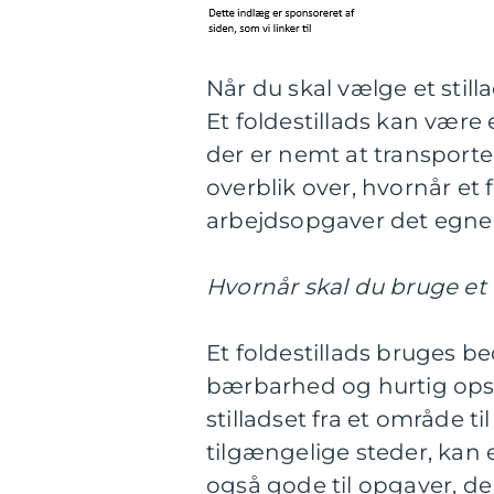
Når du skal vælge et still
Et foldestillads kan være 
der er nemt at transporter
overblik over, hvornår et 
arbejdsopgaver det egner 
Hvornår skal du bruge et 
Et foldestillads bruges be
bærbarhed og hurtig opsæt
stilladset fra et område ti
tilgængelige steder, kan e
også gode til opgaver, d