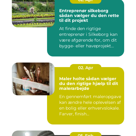
Entreprenør silkeborg
sådan vælger du den rette
til dit projekt
At finde den rigtige
entreprenør i Silkeborg kan
være afgørende for, om dit
bygge- eller haveprojekt...
02. Apr
Maler holte sådan vælger
du den rigtige hjælp til dit
malerarbejde
En gennemført maleropgave
kan ændre hele oplevelsen af
en bolig eller erhvervslokale.
Farver, finish...
05. Feb