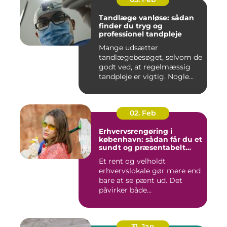
Tandlæge vanløse: sådan
finder du tryg og
professionel tandpleje
Mange udsætter
tandlægebesøget, selvom de
godt ved, at regelmæssig
tandpleje er vigtig. Nogle
gør de...
02. Feb
Erhvervsrengøring i
københavn: sådan får du et
sundt og præsentabelt
arbejdsmiljø
Et rent og velholdt
erhvervslokale gør mere end
bare at se pænt ud. Det
påvirker både
medarbejdernes...
31. Jan