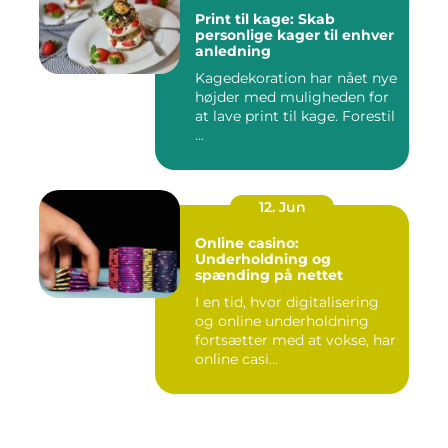
Print til kage: Skab
personlige kager til enhver
anledning
Kagedekoration har nået nye
højder med muligheden for
at lave print til kage. Forestil
...
12. Jun
Online casino:
Underholdning og
spænding på nettet
I en tid, hvor digitalisering
og online underholdning
fortsætter med at vokse, har
online casi...