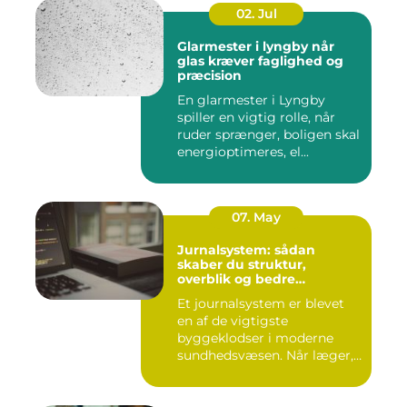
02. Jul
Glarmester i lyngby når
glas kræver faglighed og
præcision
En glarmester i Lyngby
spiller en vigtig rolle, når
ruder sprænger, boligen skal
energioptimeres, el...
07. May
Jurnalsystem: sådan
skaber du struktur,
overblik og bedre
patientforløb
Et journalsystem er blevet
en af de vigtigste
byggeklodser i moderne
sundhedsvæsen. Når læger,
klini...