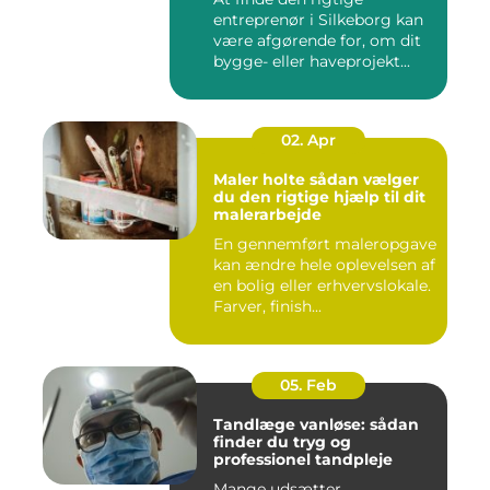
entreprenør i Silkeborg kan
være afgørende for, om dit
bygge- eller haveprojekt...
02. Apr
Maler holte sådan vælger
du den rigtige hjælp til dit
malerarbejde
En gennemført maleropgave
kan ændre hele oplevelsen af
en bolig eller erhvervslokale.
Farver, finish...
05. Feb
Tandlæge vanløse: sådan
finder du tryg og
professionel tandpleje
Mange udsætter