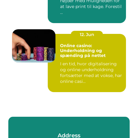
højder med muligheden for
at lave print til kage. Forestil
...
12. Jun
Online casino:
Underholdning og
spænding på nettet
I en tid, hvor digitalisering
og online underholdning
fortsætter med at vokse, har
online casi...
Address