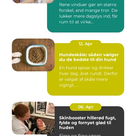
Rene vinduer gør en større
forskel, end mange tror. De
lukker mere dagslys ind, får
rum til at virke...
12. Apr
Hundeskåle: sådan vælger
du de bedste til din hund
En hund spiser og drikker
hver dag, året rundt. Derfor
er valget af skåle mere
vigtigt, ...
06. Apr
Skinbooster hillerød fugt,
fylde og fornyet glød til
huden
Flere og flere søger