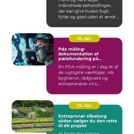
målrettede behandlinger,
der kan give huden fugt,
fylde og glød uden at ændre
a...
05. Apr
Pda måling:
dokumentation af
pælefundering på
moderne byggeprojekter
En PDA måling er i dag et af
de vigtigste værktøjer, når
bygherrer, rådgivere og
entreprenører vil s...
02. Apr
Entreprenør silkeborg
sådan vælger du den rette
til dit projekt
At finde den rigtige