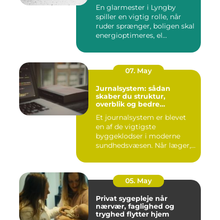
En glarmester i Lyngby
spiller en vigtig rolle, når
ruder sprænger, boligen skal
energioptimeres, el...
07. May
Jurnalsystem: sådan
skaber du struktur,
overblik og bedre
patientforløb
Et journalsystem er blevet
en af de vigtigste
byggeklodser i moderne
sundhedsvæsen. Når læger,
klini...
05. May
Privat sygepleje når
nærvær, faglighed og
tryghed flytter hjem