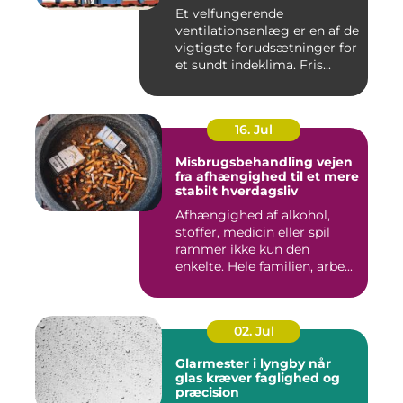
Et velfungerende
ventilationsanlæg er en af de
vigtigste forudsætninger for
et sundt indeklima. Fris...
16. Jul
Misbrugsbehandling vejen
fra afhængighed til et mere
stabilt hverdagsliv
Afhængighed af alkohol,
stoffer, medicin eller spil
rammer ikke kun den
enkelte. Hele familien, arbe...
02. Jul
Glarmester i lyngby når
glas kræver faglighed og
præcision