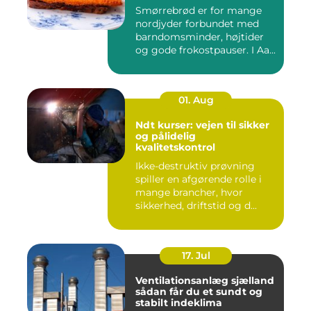
Smørrebrød er for mange
nordjyder forbundet med
barndomsminder, højtider
og gode frokostpauser. I Aa...
01. Aug
Ndt kurser: vejen til sikker
og pålidelig
kvalitetskontrol
Ikke-destruktiv prøvning
spiller en afgørende rolle i
mange brancher, hvor
sikkerhed, driftstid og d...
17. Jul
Ventilationsanlæg sjælland
sådan får du et sundt og
stabilt indeklima