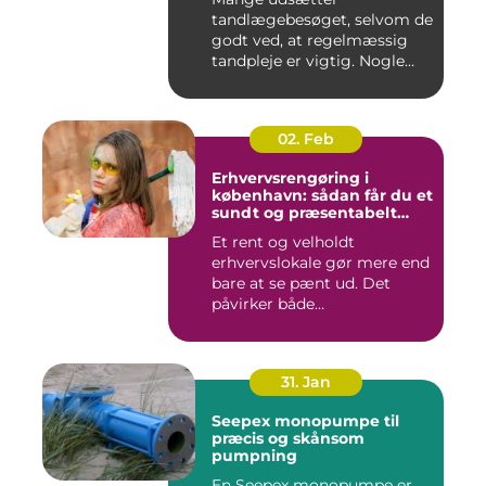
tandlægebesøget, selvom de
godt ved, at regelmæssig
tandpleje er vigtig. Nogle
gør de...
02. Feb
Erhvervsrengøring i
københavn: sådan får du et
sundt og præsentabelt
arbejdsmiljø
Et rent og velholdt
erhvervslokale gør mere end
bare at se pænt ud. Det
påvirker både
medarbejdernes...
31. Jan
Seepex monopumpe til
præcis og skånsom
pumpning
En Seepex monopumpe er