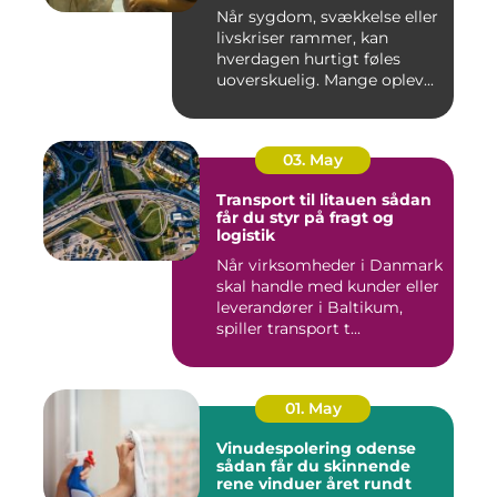
Når sygdom, svækkelse eller
livskriser rammer, kan
hverdagen hurtigt føles
uoverskuelig. Mange oplev...
03. May
Transport til litauen sådan
får du styr på fragt og
logistik
Når virksomheder i Danmark
skal handle med kunder eller
leverandører i Baltikum,
spiller transport t...
01. May
Vinudespolering odense
sådan får du skinnende
rene vinduer året rundt