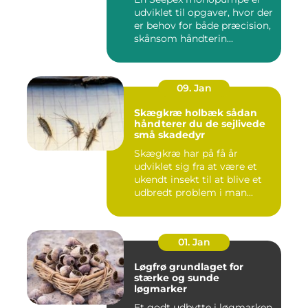
udviklet til opgaver, hvor der
er behov for både præcision,
skånsom håndterin...
09. Jan
Skægkræ holbæk sådan
håndterer du de sejlivede
små skadedyr
Skægkræ har på få år
udviklet sig fra at være et
ukendt insekt til at blive et
udbredt problem i man...
01. Jan
Løgfrø grundlaget for
stærke og sunde
løgmarker
Et godt udbytte i løgmarken