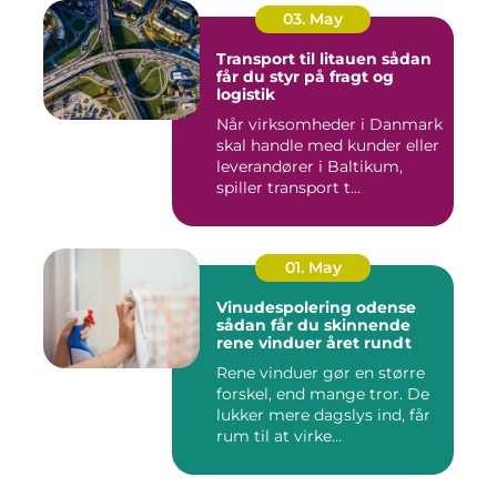
03. May
Transport til litauen sådan
får du styr på fragt og
logistik
Når virksomheder i Danmark
skal handle med kunder eller
leverandører i Baltikum,
spiller transport t...
01. May
Vinudespolering odense
sådan får du skinnende
rene vinduer året rundt
Rene vinduer gør en større
forskel, end mange tror. De
lukker mere dagslys ind, får
rum til at virke...