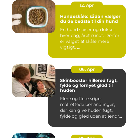
12. Apr
Hundeskåle: sådan vælger
du de bedste til din hund
En hund spiser og drikker
hver dag, året rundt. Derfor
er valget af skåle mere
vigtigt, ...
06. Apr
Skinbooster hillerød fugt,
fylde og fornyet glød til
huden
Flere og flere søger
målrettede behandlinger,
der kan give huden fugt,
fylde og glød uden at ændre
a...