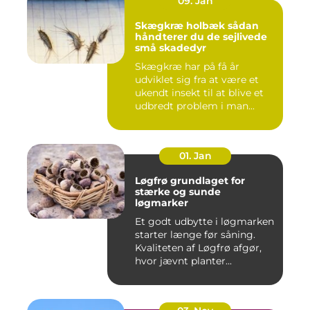
09. Jan
Skægkræ holbæk sådan
håndterer du de sejlivede
små skadedyr
Skægkræ har på få år
udviklet sig fra at være et
ukendt insekt til at blive et
udbredt problem i man...
01. Jan
Løgfrø grundlaget for
stærke og sunde
løgmarker
Et godt udbytte i løgmarken
starter længe før såning.
Kvaliteten af Løgfrø afgør,
hvor jævnt planter...