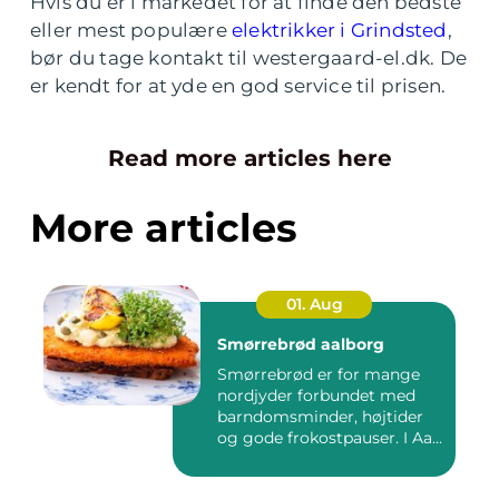
Hvis du er i markedet for at finde den bedste
eller mest populære
elektrikker i Grindsted
,
bør du tage kontakt til westergaard-el.dk. De
er kendt for at yde en god service til prisen.
Read more articles here
More articles
01. Aug
Smørrebrød aalborg
Smørrebrød er for mange
nordjyder forbundet med
barndomsminder, højtider
og gode frokostpauser. I Aa...