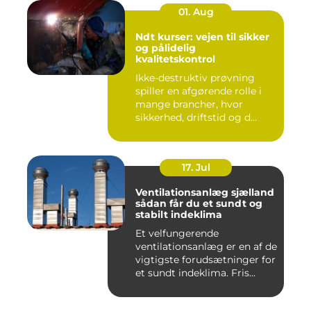
01. Aug
Ndt kurser: vejen til sikker
og pålidelig
kvalitetskontrol
Ikke-destruktiv prøvning
spiller en afgørende rolle i
mange brancher, hvor
sikkerhed, driftstid og d...
17. Jul
Ventilationsanlæg sjælland
sådan får du et sundt og
stabilt indeklima
Et velfungerende
ventilationsanlæg er en af de
vigtigste forudsætninger for
et sundt indeklima. Fris...