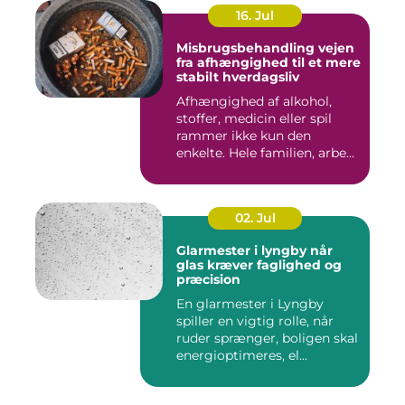
16. Jul
Misbrugsbehandling vejen
fra afhængighed til et mere
stabilt hverdagsliv
Afhængighed af alkohol,
stoffer, medicin eller spil
rammer ikke kun den
enkelte. Hele familien, arbe...
02. Jul
Glarmester i lyngby når
glas kræver faglighed og
præcision
En glarmester i Lyngby
spiller en vigtig rolle, når
ruder sprænger, boligen skal
energioptimeres, el...