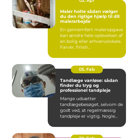
02. Apr
Maler holte sådan vælger
du den rigtige hjælp til dit
malerarbejde
En gennemført maleropgave
kan ændre hele oplevelsen af
en bolig eller erhvervslokale.
Farver, finish...
05. Feb
Tandlæge vanløse: sådan
finder du tryg og
professionel tandpleje
Mange udsætter
tandlægebesøget, selvom de
godt ved, at regelmæssig
tandpleje er vigtig. Nogle
gør de...