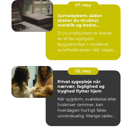
07. May
Jurnalsystem: sådan
skaber du struktur,
overblik og bedre
patientforløb
Et journalsystem er blevet
en af de vigtigste
byggeklodser i moderne
sundhedsvæsen. Når læger,
klini...
05. May
Privat sygepleje når
nærvær, faglighed og
tryghed flytter hjem
Når sygdom, svækkelse eller
livskriser rammer, kan
hverdagen hurtigt føles
uoverskuelig. Mange oplev...