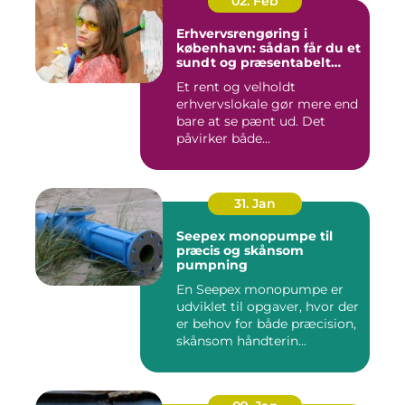
02. Feb
Erhvervsrengøring i
københavn: sådan får du et
sundt og præsentabelt
arbejdsmiljø
Et rent og velholdt
erhvervslokale gør mere end
bare at se pænt ud. Det
påvirker både
medarbejdernes...
31. Jan
Seepex monopumpe til
præcis og skånsom
pumpning
En Seepex monopumpe er
udviklet til opgaver, hvor der
er behov for både præcision,
skånsom håndterin...