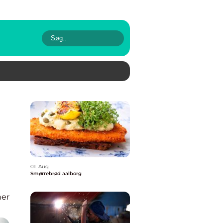
01. Aug
Smørrebrød aalborg
ner