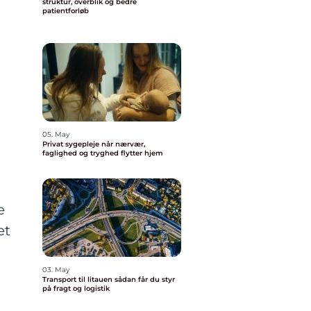
struktur, overblik og bedre
patientforløb
05. May
Privat sygepleje når nærvær,
faglighed og tryghed flytter hjem
e
et
03. May
Transport til litauen sådan får du styr
på fragt og logistik