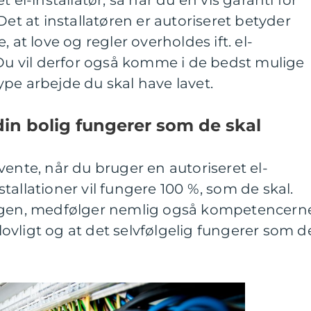
 el-installatør, så har du en vis garanti for
Det at installatøren er autoriseret betyder
 at love og regler overholdes ift. el-
 Du vil derfor også komme i de bedst mulige
pe arbejde du skal have lavet.
 din bolig fungerer som de skal
vente, når du bruger en autoriseret el-
installationer vil fungere 100 %, som de skal.
yggen, medfølger nemlig også kompetencern
 lovligt og at det selvfølgelig fungerer som d