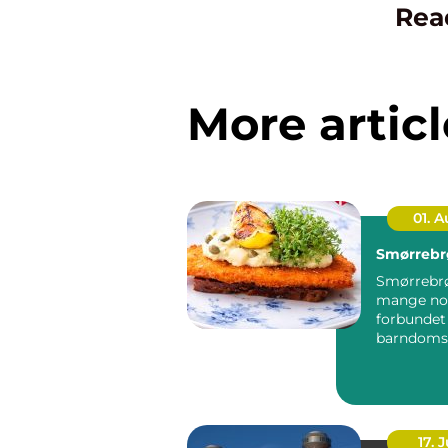
Rea
More articl
01. 
Smørrebr
Smørrebrø
mange no
forbunde
barndoms
højtider 
frokostpaus
17. J