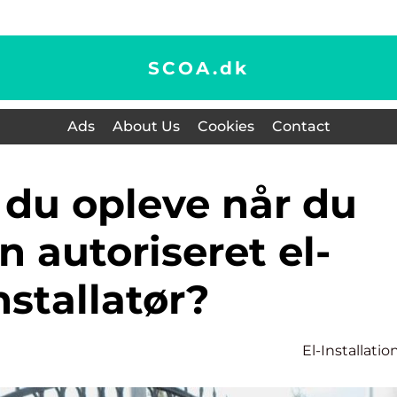
SCOA.
dk
Ads
About Us
Cookies
Contact
n autoriseret el-
nstallatør?
El-Installatio