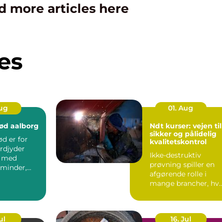
d more articles here
es
Aug
01. Aug
ød aalborg
Ndt kurser: vejen til
sikker og pålidelig
d er for
kvalitetskontrol
rdjyder
Ikke-destruktiv
t med
prøvning spiller en
minder,
afgørende rolle i
og gode
mange brancher, hv
er. I Aa...
sikkerhed, driftstid 
d...
ul
16. Jul