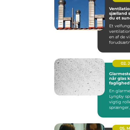
Ventilati
sjælland sådan får
du et sun
stabilt i
Et velfun
ventilati
en af de v
forudsætn
sundt indek
02. 
Glarmeste
når glas 
faglighed
præcision
En glarmes
Lyngby spi
vigtig roll
sprænger,
skal energ
el...
05. 