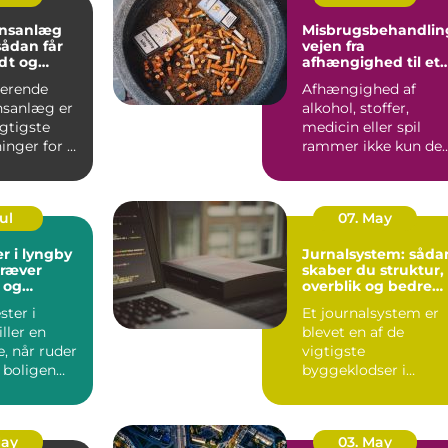
onsanlæg
Misbrugsbehandlin
vejen fra
dt og
afhængighed til et
ndeklima
mere stabilt
gerende
Afhængighed af
hverdagsliv
onsanlæg er
alkohol, stoffer,
igtigste
medicin eller spil
inger for et
rammer ikke kun de
lima. Fris...
enkelte. Hele familie
arbe...
Jul
07. May
r i lyngby
Jurnalsystem: såda
kræver
skaber du struktur,
 og
overblik og bedre
patientforløb
ter i
Et journalsystem er
ller en
blevet en af de
e, når ruder
vigtigste
 boligen
byggeklodser i
ioptimeres,
moderne
sundhedsvæsen. Når
læger, klini...
May
03. May