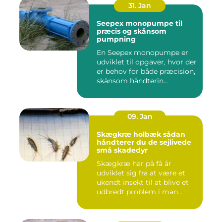
31. Jan
Seepex monopumpe til
præcis og skånsom
pumpning
En Seepex monopumpe er
udviklet til opgaver, hvor der
er behov for både præcision,
skånsom håndterin...
09. Jan
Skægkræ holbæk sådan
håndterer du de sejlivede
små skadedyr
Skægkræ har på få år
udviklet sig fra at være et
ukendt insekt til at blive et
udbredt problem i man...