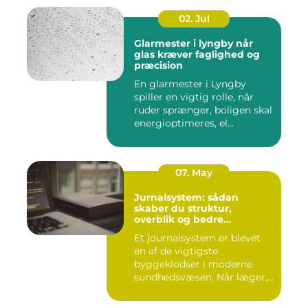
02. Jul
Glarmester i lyngby når
glas kræver faglighed og
præcision
En glarmester i Lyngby
spiller en vigtig rolle, når
ruder sprænger, boligen skal
energioptimeres, el...
07. May
Jurnalsystem: sådan
skaber du struktur,
overblik og bedre
patientforløb
Et journalsystem er blevet
en af de vigtigste
byggeklodser i moderne
sundhedsvæsen. Når læger,
klini...