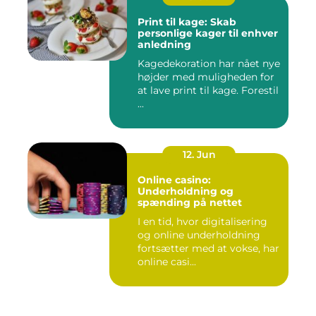
Print til kage: Skab
personlige kager til enhver
anledning
Kagedekoration har nået nye
højder med muligheden for
at lave print til kage. Forestil
...
12. Jun
Online casino:
Underholdning og
spænding på nettet
I en tid, hvor digitalisering
og online underholdning
fortsætter med at vokse, har
online casi...