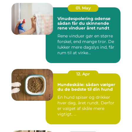
01. May
Vinudespolering odense
sådan får du skinnende
rene vinduer året rundt
Rene vinduer gør en større
forskel, end mange tror. De
lukker mere dagslys ind, får
rum til at virke...
12. Apr
Hundeskåle: sådan vælger
du de bedste til din hund
En hund spiser og drikker
hver dag, året rundt. Derfor
er valget af skåle mere
vigtigt, ...