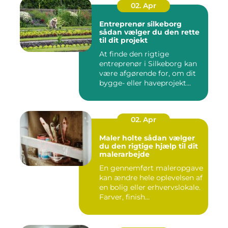
02. Apr
Entreprenør silkeborg
sådan vælger du den rette
til dit projekt
At finde den rigtige
entreprenør i Silkeborg kan
være afgørende for, om dit
bygge- eller haveprojekt...
02. Apr
Maler holte sådan vælger
du den rigtige hjælp til dit
malerarbejde
En gennemført maleropgave
kan ændre hele oplevelsen af
en bolig eller erhvervslokale.
Farver, finish...