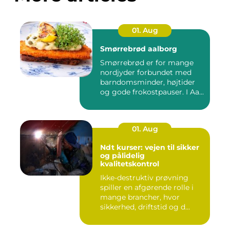
01. Aug
Smørrebrød aalborg
Smørrebrød er for mange
nordjyder forbundet med
barndomsminder, højtider
og gode frokostpauser. I Aa...
01. Aug
Ndt kurser: vejen til sikker
og pålidelig
kvalitetskontrol
Ikke-destruktiv prøvning
spiller en afgørende rolle i
mange brancher, hvor
sikkerhed, driftstid og d...