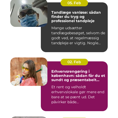
05. Feb
Tandlæge vanløse: sådan
finder du tryg og
professionel tandpleje
Mange udsætter
tandlægebesøget, selvom de
godt ved, at regelmæssig
tandpleje er vigtig. Nogle
gør de...
02. Feb
Erhvervsrengøring i
københavn: sådan får du et
sundt og præsentabelt
arbejdsmiljø
Et rent og velholdt
erhvervslokale gør mere end
bare at se pænt ud. Det
påvirker både
medarbejdernes...