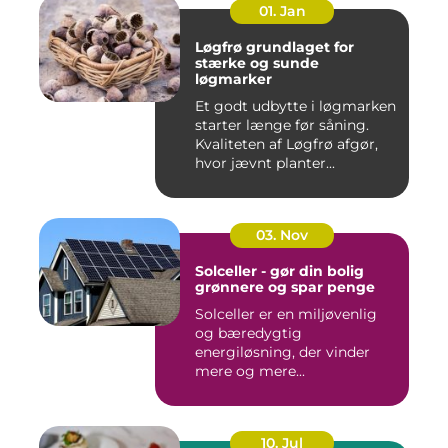
01. Jan
Løgfrø grundlaget for
stærke og sunde
løgmarker
Et godt udbytte i løgmarken
starter længe før såning.
Kvaliteten af Løgfrø afgør,
hvor jævnt planter...
03. Nov
Solceller - gør din bolig
grønnere og spar penge
Solceller er en miljøvenlig
og bæredygtig
energiløsning, der vinder
mere og mere...
10. Jul