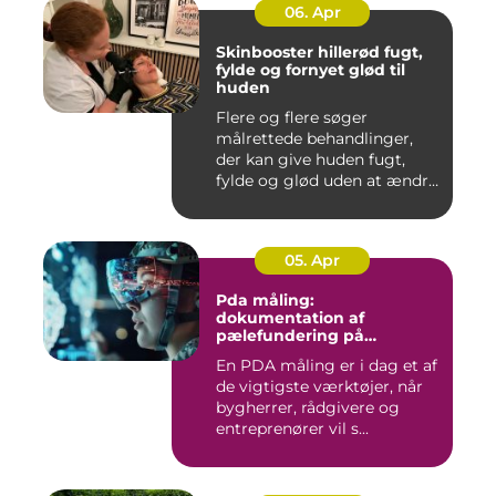
06. Apr
Skinbooster hillerød fugt,
fylde og fornyet glød til
huden
Flere og flere søger
målrettede behandlinger,
der kan give huden fugt,
fylde og glød uden at ændre
a...
05. Apr
Pda måling:
dokumentation af
pælefundering på
moderne byggeprojekter
En PDA måling er i dag et af
de vigtigste værktøjer, når
bygherrer, rådgivere og
entreprenører vil s...