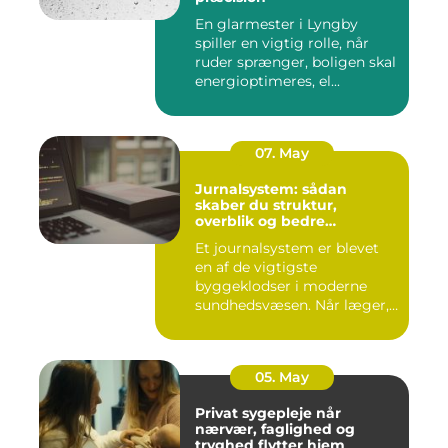
En glarmester i Lyngby
spiller en vigtig rolle, når
ruder sprænger, boligen skal
energioptimeres, el...
07. May
Jurnalsystem: sådan
skaber du struktur,
overblik og bedre
patientforløb
Et journalsystem er blevet
en af de vigtigste
byggeklodser i moderne
sundhedsvæsen. Når læger,
klini...
05. May
Privat sygepleje når
nærvær, faglighed og
tryghed flytter hjem