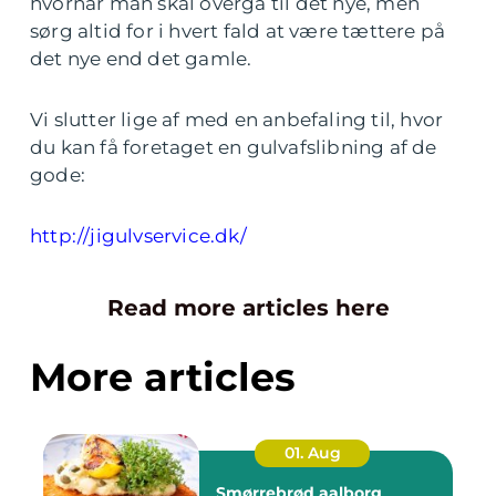
hvornår man skal overgå til det nye, men
sørg altid for i hvert fald at være tættere på
det nye end det gamle.
Vi slutter lige af med en anbefaling til, hvor
du kan få foretaget en gulvafslibning af de
gode:
http://jigulvservice.dk/
Read more articles here
More articles
01. Aug
Smørrebrød aalborg