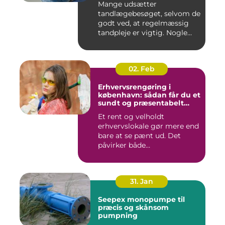
Mange udsætter
tandlægebesøget, selvom de
godt ved, at regelmæssig
tandpleje er vigtig. Nogle
gør de...
02. Feb
Erhvervsrengøring i
københavn: sådan får du et
sundt og præsentabelt
arbejdsmiljø
Et rent og velholdt
erhvervslokale gør mere end
bare at se pænt ud. Det
påvirker både
medarbejdernes...
31. Jan
Seepex monopumpe til
præcis og skånsom
pumpning