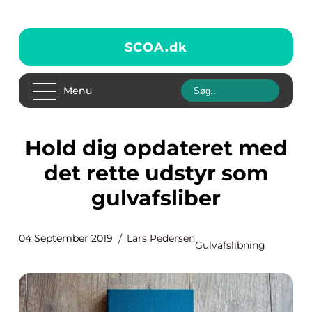
SCOA.
dk
Menu
Hold dig opdateret med
det rette udstyr som
gulvafsliber
04 September 2019
Lars Pedersen
Gulvafslibning