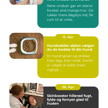
Rene vinduer gør en større
forskel, end mange tror. De
lukker mere dagslys ind, får
rum til at virke...
12. Apr
Hundeskåle: sådan vælger
du de bedste til din hund
En hund spiser og drikker
hver dag, året rundt. Derfor
er valget af skåle mere
vigtigt, ...
06. Apr
Skinbooster hillerød fugt,
fylde og fornyet glød til
huden