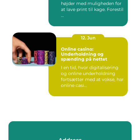
højder med muligheden for
at lave print til kage. Forestil
...
12. Jun
Online casino:
Underholdning og
spænding på nettet
I en tid, hvor digitalisering
og online underholdning
fortsætter med at vokse, har
online casi...