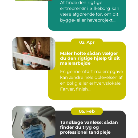
At finde den rigtige
entreprenør i Silkeborg kan
være afgørende for, om dit
bygge- eller haveprojekt...
02. Apr
Maler holte sådan vælger
du den rigtige hjælp til dit
malerarbejde
En gennemført maleropgave
kan ændre hele oplevelsen af
en bolig eller erhvervslokale.
Farver, finish...
05. Feb
Tandlæge vanløse: sådan
finder du tryg og
professionel tandpleje