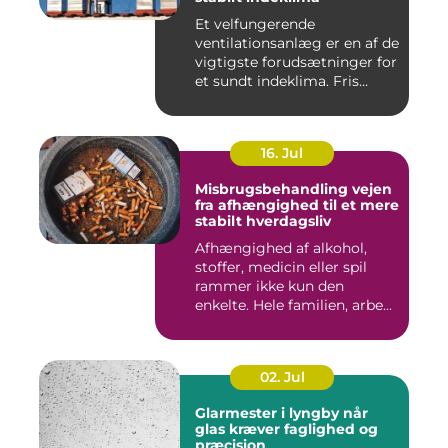
Et velfungerende
ventilationsanlæg er en af de
vigtigste forudsætninger for
et sundt indeklima. Fris...
16. Jul
Misbrugsbehandling vejen
fra afhængighed til et mere
stabilt hverdagsliv
Afhængighed af alkohol,
stoffer, medicin eller spil
rammer ikke kun den
enkelte. Hele familien, arbe...
02. Jul
Glarmester i lyngby når
glas kræver faglighed og
præcision