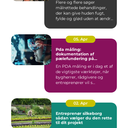
Flere og flere søger
målrettede behandlinger,
der kan give huden fugt,
fylde og glød uden at ændre
a...
05. Apr
Pda måling:
dokumentation af
pælefundering på
moderne byggeprojekter
En PDA måling er i dag et af
de vigtigste værktøjer, når
bygherrer, rådgivere og
entreprenører vil s...
02. Apr
Entreprenør silkeborg
sådan vælger du den rette
til dit projekt