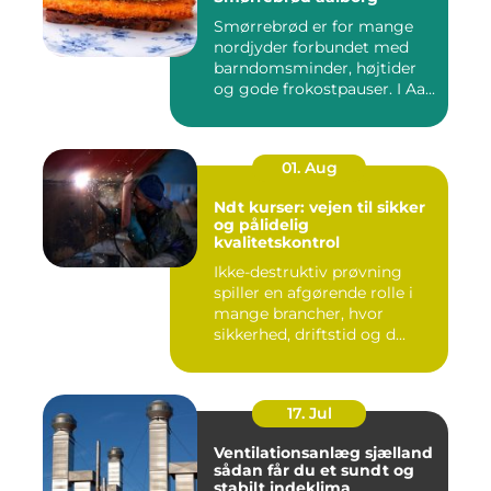
Smørrebrød er for mange
nordjyder forbundet med
barndomsminder, højtider
og gode frokostpauser. I Aa...
01. Aug
Ndt kurser: vejen til sikker
og pålidelig
kvalitetskontrol
Ikke-destruktiv prøvning
spiller en afgørende rolle i
mange brancher, hvor
sikkerhed, driftstid og d...
17. Jul
Ventilationsanlæg sjælland
sådan får du et sundt og
stabilt indeklima