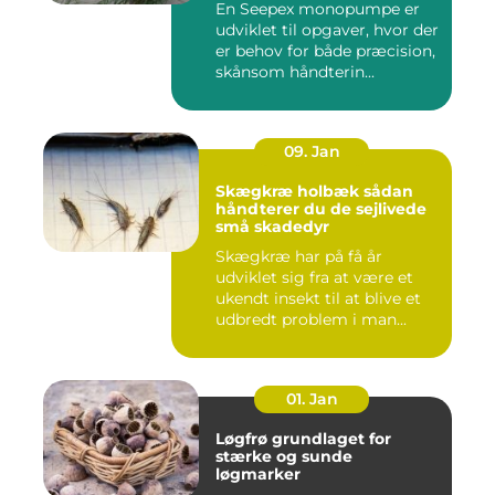
En Seepex monopumpe er
udviklet til opgaver, hvor der
er behov for både præcision,
skånsom håndterin...
09. Jan
Skægkræ holbæk sådan
håndterer du de sejlivede
små skadedyr
Skægkræ har på få år
udviklet sig fra at være et
ukendt insekt til at blive et
udbredt problem i man...
01. Jan
Løgfrø grundlaget for
stærke og sunde
løgmarker