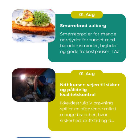
01. Aug
Smørrebrød aalborg
Smørrebrød er for mange
nordjyder forbundet med
barndomsminder, højtider
og gode frokostpauser. I Aa...
01. Aug
Ndt kurser: vejen til sikker
og pålidelig
kvalitetskontrol
Ikke-destruktiv prøvning
spiller en afgørende rolle i
mange brancher, hvor
sikkerhed, driftstid og d...