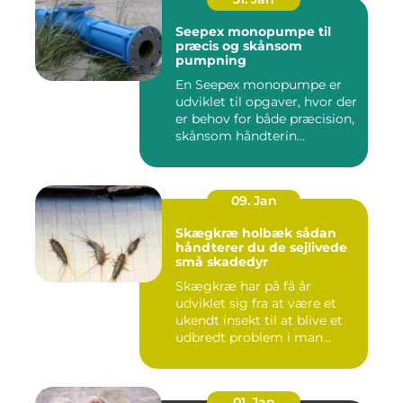
Seepex monopumpe til
præcis og skånsom
pumpning
En Seepex monopumpe er
udviklet til opgaver, hvor der
er behov for både præcision,
skånsom håndterin...
09. Jan
Skægkræ holbæk sådan
håndterer du de sejlivede
små skadedyr
Skægkræ har på få år
udviklet sig fra at være et
ukendt insekt til at blive et
udbredt problem i man...
01. Jan