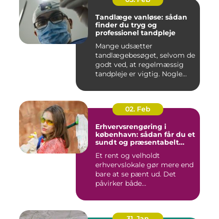
Tandlæge vanløse: sådan
finder du tryg og
professionel tandpleje
Mange udsætter
tandlægebesøget, selvom de
godt ved, at regelmæssig
tandpleje er vigtig. Nogle
gør de...
02. Feb
Erhvervsrengøring i
københavn: sådan får du et
sundt og præsentabelt
arbejdsmiljø
Et rent og velholdt
erhvervslokale gør mere end
bare at se pænt ud. Det
påvirker både
medarbejdernes...
31. Jan