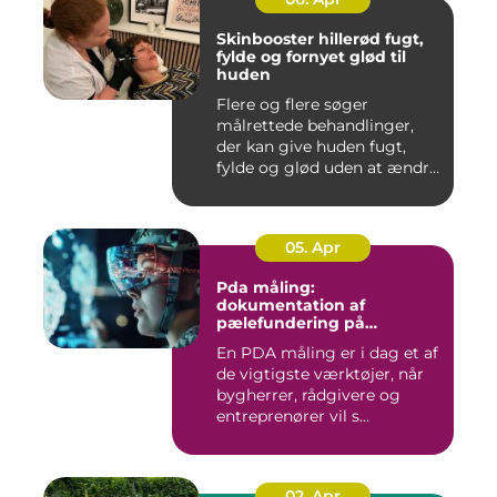
Skinbooster hillerød fugt,
fylde og fornyet glød til
huden
Flere og flere søger
målrettede behandlinger,
der kan give huden fugt,
fylde og glød uden at ændre
a...
05. Apr
Pda måling:
dokumentation af
pælefundering på
moderne byggeprojekter
En PDA måling er i dag et af
de vigtigste værktøjer, når
bygherrer, rådgivere og
entreprenører vil s...
02. Apr