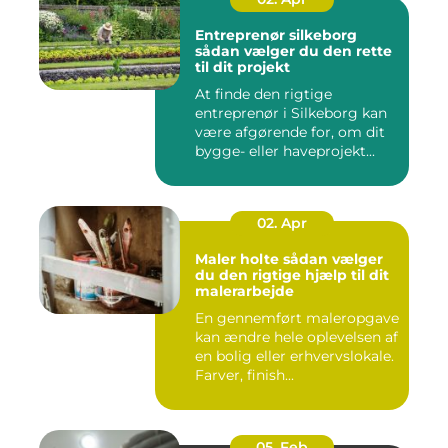
Entreprenør silkeborg
sådan vælger du den rette
til dit projekt
At finde den rigtige
entreprenør i Silkeborg kan
være afgørende for, om dit
bygge- eller haveprojekt...
02. Apr
Maler holte sådan vælger
du den rigtige hjælp til dit
malerarbejde
En gennemført maleropgave
kan ændre hele oplevelsen af
en bolig eller erhvervslokale.
Farver, finish...
05. Feb