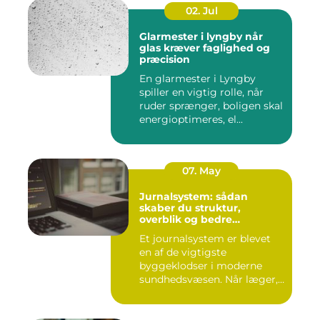
02. Jul
Glarmester i lyngby når
glas kræver faglighed og
præcision
En glarmester i Lyngby
spiller en vigtig rolle, når
ruder sprænger, boligen skal
energioptimeres, el...
07. May
Jurnalsystem: sådan
skaber du struktur,
overblik og bedre
patientforløb
Et journalsystem er blevet
en af de vigtigste
byggeklodser i moderne
sundhedsvæsen. Når læger,
klini...