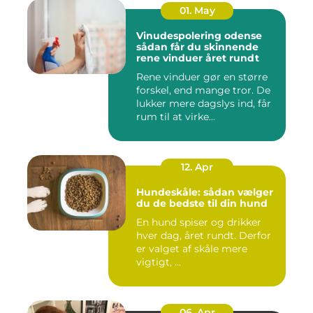
01. May
Vinudespolering odense
sådan får du skinnende
rene vinduer året rundt
Rene vinduer gør en større
forskel, end mange tror. De
lukker mere dagslys ind, får
rum til at virke...
12. Apr
Hundeskåle: sådan vælger
du de bedste til din hund
En hund spiser og drikker
hver dag, året rundt. Derfor
er valget af skåle mere
vigtigt, ...
06. Apr