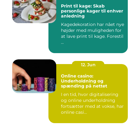
Print til kage: Skab
personlige kager til enhver
anledning
Kagedekoration har nået nye
højder med muligheden for
at lave print til kage. Forestil
...
12. Jun
Online casino:
Underholdning og
spænding på nettet
I en tid, hvor digitalisering
og online underholdning
fortsætter med at vokse, har
online casi...