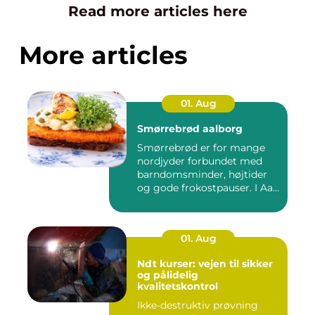
Read more articles here
More articles
01. Aug
Smørrebrød aalborg
Smørrebrød er for mange
nordjyder forbundet med
barndomsminder, højtider
og gode frokostpauser. I Aa...
01. Aug
Ndt kurser: vejen til sikker
og pålidelig
kvalitetskontrol
Ikke-destruktiv prøvning