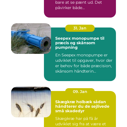
bare at se pænt ud. Det
påvirker både
medarbejdernes...
31. Jan
Seepex monopumpe til
præcis og skånsom
pumpning
En Seepex monopumpe er
udviklet til opgaver, hvor der
er behov for både præcision,
skånsom håndterin...
09. Jan
Skægkræ holbæk sådan
håndterer du de sejlivede
små skadedyr
Skægkræ har på få år
udviklet sig fra at være et