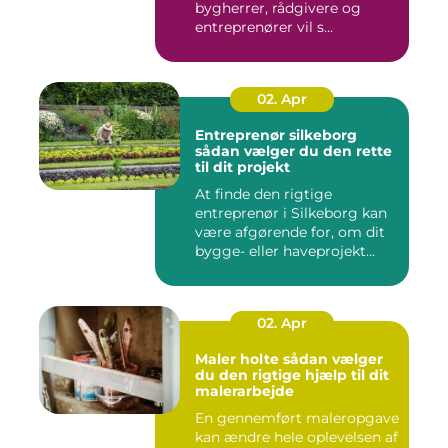
bygherrer, rådgivere og
entreprenører vil s...
02. Apr
Entreprenør silkeborg
sådan vælger du den rette
til dit projekt
At finde den rigtige
entreprenør i Silkeborg kan
være afgørende for, om dit
bygge- eller haveprojekt...
02. Apr
Maler holte sådan vælger
du den rigtige hjælp til dit
malerarbejde
En gennemført maleropgave
kan ændre hele oplevelsen af