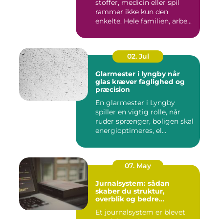
stoffer, medicin eller spil
rammer ikke kun den
enkelte. Hele familien, arbe...
02. Jul
Glarmester i lyngby når
glas kræver faglighed og
præcision
En glarmester i Lyngby
spiller en vigtig rolle, når
ruder sprænger, boligen skal
energioptimeres, el...
07. May
Jurnalsystem: sådan
skaber du struktur,
overblik og bedre
patientforløb
Et journalsystem er blevet