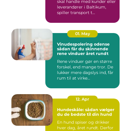
skal handle med kunder eller
leverandører i Baltikum,
spiller transport t...
01. May
Vinudespolering odense
sådan får du skinnende
rene vinduer året rundt
Rene vinduer gør en større
forskel, end mange tror. De
lukker mere dagslys ind, får
rum til at virke...
12. Apr
Hundeskåle: sådan vælger
du de bedste til din hund
En hund spiser og drikker
hver dag, året rundt. Derfor