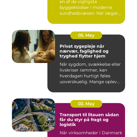
en af de vigtigste
byggeklodser i moderne
sundhedsvæsen. Når læger,
klini...
05. May
Privat sygepleje når
nærvær, faglighed og
tryghed flytter hjem
Når sygdom, svækkelse eller
livskriser rammer, kan
hverdagen hurtigt føles
uoverskuelig. Mange oplev...
03. May
Transport til litauen sådan
får du styr på fragt og
logistik
Når virksomheder i Danmark