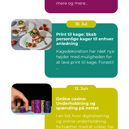
mere og mere...
10. Jul
Print til kage: Skab
personlige kager til enhver
anledning
Kagedekoration har nået nye
højder med muligheden for
at lave print til kage. Forestil
...
12. Jun
Online casino:
Underholdning og
spænding på nettet
I en tid, hvor digitalisering
og online underholdning
fortsætter med at vokse, har