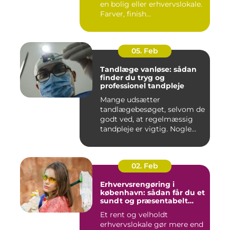
en bolig eller erhvervslokale.
Farver, finish...
05. Feb
Tandlæge vanløse: sådan
finder du tryg og
professionel tandpleje
Mange udsætter
tandlægebesøget, selvom de
godt ved, at regelmæssig
tandpleje er vigtig. Nogle
gør de...
02. Feb
Erhvervsrengøring i
københavn: sådan får du et
sundt og præsentabelt
arbejdsmiljø
Et rent og velholdt
erhvervslokale gør mere end