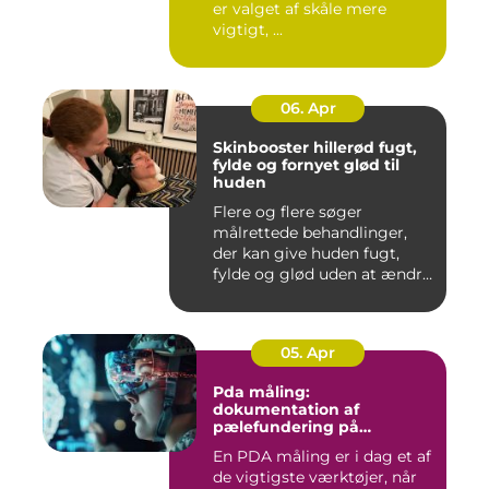
er valget af skåle mere
vigtigt, ...
06. Apr
Skinbooster hillerød fugt,
fylde og fornyet glød til
huden
Flere og flere søger
målrettede behandlinger,
der kan give huden fugt,
fylde og glød uden at ændre
a...
05. Apr
Pda måling:
dokumentation af
pælefundering på
moderne byggeprojekter
En PDA måling er i dag et af
de vigtigste værktøjer, når