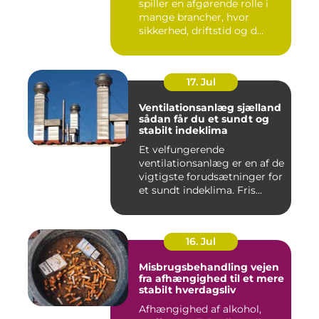
spiller en afgørende rolle i
mange brancher, hvor
sikkerhed, driftstid og d...
17. Jul
Ventilationsanlæg sjælland
sådan får du et sundt og
stabilt indeklima
Et velfungerende
ventilationsanlæg er en af de
vigtigste forudsætninger for
et sundt indeklima. Fris...
16. Jul
Misbrugsbehandling vejen
fra afhængighed til et mere
stabilt hverdagsliv
Afhængighed af alkohol,