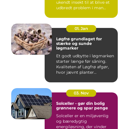
ukendt insekt til at blive et
udbredt problem i man...
01. Jan
Løgfrø grundlaget for
stærke og sunde
løgmarker
Et godt udbytte i løgmarken
starter længe før såning.
Kvaliteten af Løgfrø afgør,
hvor jævnt planter...
03. Nov
Solceller - gør din bolig
grønnere og spar penge
Solceller er en miljøvenlig
og bæredygtig
energiløsning, der vinder