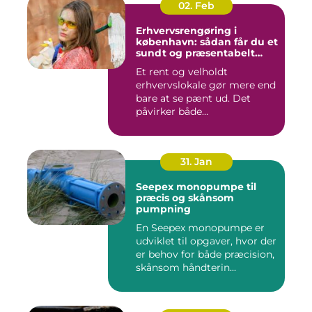
02. Feb
Erhvervsrengøring i
københavn: sådan får du et
sundt og præsentabelt
arbejdsmiljø
Et rent og velholdt
erhvervslokale gør mere end
bare at se pænt ud. Det
påvirker både
medarbejdernes...
31. Jan
Seepex monopumpe til
præcis og skånsom
pumpning
En Seepex monopumpe er
udviklet til opgaver, hvor der
er behov for både præcision,
skånsom håndterin...