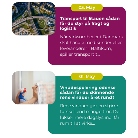
03. May
Transport til litauen sådan
får du styr på fragt og
logistik
Når virksomheder i Danmark
skal handle med kunder eller
leverandører i Baltikum,
spiller transport t...
01. May
Vinudespolering odense
sådan får du skinnende
rene vinduer året rundt
Rene vinduer gør en større
forskel, end mange tror. De
lukker mere dagslys ind, får
rum til at virke...