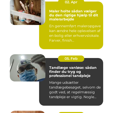
02. Apr
Maler holte sådan vælger
du den rigtige hjælp til dit
malerarbejde
En gennemført maleropgave
kan ændre hele oplevelsen af
en bolig eller erhvervslokale.
Farver, finish...
05. Feb
Tandlæge vanløse: sådan
finder du tryg og
professionel tandpleje
Mange udsætter
tandlægebesøget, selvom de
godt ved, at regelmæssig
tandpleje er vigtig. Nogle
gør de...