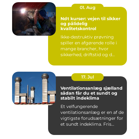
01. Aug
Ndt kurser: vejen til sikker
og pålidelig
kvalitetskontrol
Ikke-destruktiv prøvning
spiller en afgørende rolle i
mange brancher, hvor
sikkerhed, driftstid og d...
17. Jul
Ventilationsanlæg sjælland
sådan får du et sundt og
stabilt indeklima
Et velfungerende
ventilationsanlæg er en af de
vigtigste forudsætninger for
et sundt indeklima. Fris...