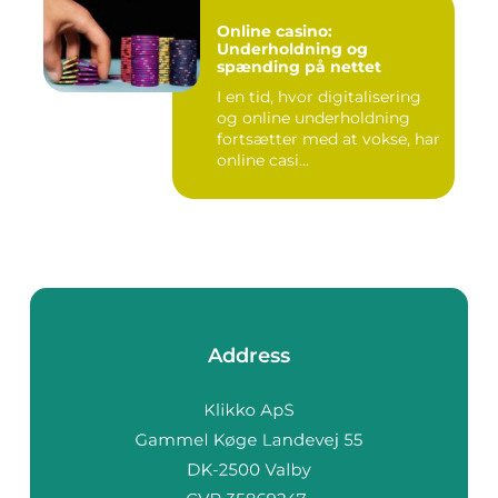
Online casino:
Underholdning og
spænding på nettet
I en tid, hvor digitalisering
og online underholdning
fortsætter med at vokse, har
online casi...
Address