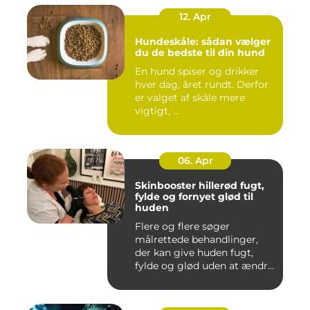
12. Apr
Hundeskåle: sådan vælger
du de bedste til din hund
En hund spiser og drikker
hver dag, året rundt. Derfor
er valget af skåle mere
vigtigt, ...
06. Apr
Skinbooster hillerød fugt,
fylde og fornyet glød til
huden
Flere og flere søger
målrettede behandlinger,
der kan give huden fugt,
fylde og glød uden at ændre
a...