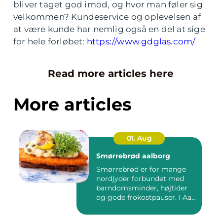
bliver taget god imod, og hvor man føler sig
velkommen? Kundeservice og oplevelsen af
at være kunde har nemlig også en del at sige
for hele forløbet:
https://www.gdglas.com/
Read more articles here
More articles
01. Aug
Smørrebrød aalborg
Smørrebrød er for mange
nordjyder forbundet med
barndomsminder, højtider
og gode frokostpauser. I Aa...