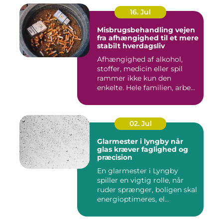
16. Jul
Misbrugsbehandling vejen
fra afhængighed til et mere
stabilt hverdagsliv
Afhængighed af alkohol,
stoffer, medicin eller spil
rammer ikke kun den
enkelte. Hele familien, arbe...
02. Jul
Glarmester i lyngby når
glas kræver faglighed og
præcision
En glarmester i Lyngby
spiller en vigtig rolle, når
ruder sprænger, boligen skal
energioptimeres, el...