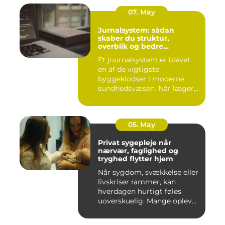
07. May
Jurnalsystem: sådan
skaber du struktur,
overblik og bedre
patientforløb
Et journalsystem er blevet
en af de vigtigste
byggeklodser i moderne
sundhedsvæsen. Når læger,
klini...
05. May
Privat sygepleje når
nærvær, faglighed og
tryghed flytter hjem
Når sygdom, svækkelse eller
livskriser rammer, kan
hverdagen hurtigt føles
uoverskuelig. Mange oplev...