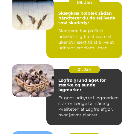
09. Jan
Skægkræ holbæk sådan
håndterer du de sejlivede
små skadedyr
Skægkræ har på få år
udviklet sig fra at være et
ukendt insekt til at blive et
udbredt problem i man...
01. Jan
Løgfrø grundlaget for
stærke og sunde
løgmarker
Et godt udbytte i løgmarken
starter længe før såning.
Kvaliteten af Løgfrø afgør,
hvor jævnt planter...