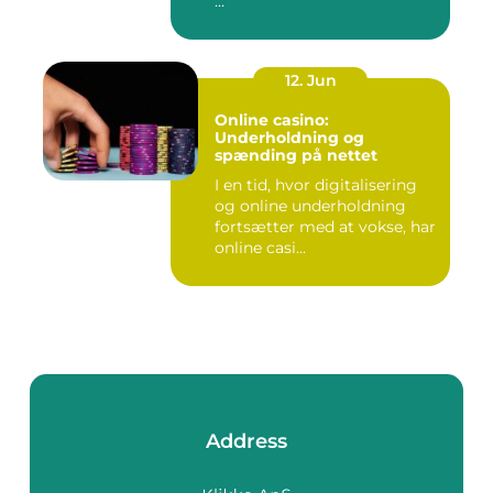
...
12. Jun
Online casino:
Underholdning og
spænding på nettet
I en tid, hvor digitalisering
og online underholdning
fortsætter med at vokse, har
online casi...
Address