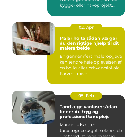
bygge- eller haveprojekt...
02. Apr
Maler holte sådan vælger
du den rigtige hjælp til dit
malerarbejde
En gennemført maleropgave
kan ændre hele oplevelsen af
en bolig eller erhvervslokale.
Farver, finish...
05. Feb
Tandlæge vanløse: sådan
finder du tryg og
professionel tandpleje
Mange udsætter
tandlægebesøget, selvom de
godt ved, at regelmæssig