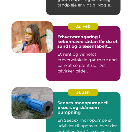
tandpleje er vigtig. Nogle
gør de...
02. Feb
Erhvervsrengøring i
københavn: sådan får du et
sundt og præsentabelt
arbejdsmiljø
Et rent og velholdt
erhvervslokale gør mere end
bare at se pænt ud. Det
påvirker både
medarbejdernes...
31. Jan
Seepex monopumpe til
præcis og skånsom
pumpning
En Seepex monopumpe er
udviklet til opgaver, hvor der
er behov for både præcision,