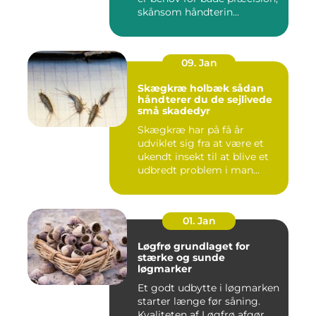
skånsom håndterin...
09. Jan
Skægkræ holbæk sådan
håndterer du de sejlivede
små skadedyr
Skægkræ har på få år
udviklet sig fra at være et
ukendt insekt til at blive et
udbredt problem i man...
01. Jan
Løgfrø grundlaget for
stærke og sunde
løgmarker
Et godt udbytte i løgmarken
starter længe før såning.
Kvaliteten af Løgfrø afgør,