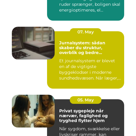
ruder sprænger, boligen skal
energioptimeres, el...
07. May
Jurnalsystem: sådan
skaber du struktur,
overblik og bedre
patientforløb
Et journalsystem er blevet
en af de vigtigste
byggeklodser i moderne
sundhedsvæsen. Når læger,
klini...
05. May
Privat sygepleje når
nærvær, faglighed og
tryghed flytter hjem
Når sygdom, svækkelse eller
livskriser rammer, kan