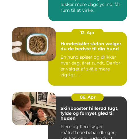
lukker mere dagslys ind, får
rum til at virke...
12. Apr
Hundeskåle: sådan vælger
du de bedste til din hund
En hund spiser og drikker
hver dag, året rundt. Derfor
er valget af skåle mere
vigtigt, ...
06. Apr
Skinbooster hillerød fugt,
fylde og fornyet glød til
huden
Flere og flere søger
målrettede behandlinger,
der kan give huden fugt,