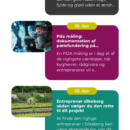
fylde og glød uden at ændre
a...
05. Apr
Pda måling:
dokumentation af
pælefundering på
moderne byggeprojekter
En PDA måling er i dag et af
de vigtigste værktøjer, når
bygherrer, rådgivere og
entreprenører vil s...
02. Apr
Entreprenør silkeborg
sådan vælger du den rette
til dit projekt
At finde den rigtige
entreprenør i Silkeborg kan
være afgørende for, om dit