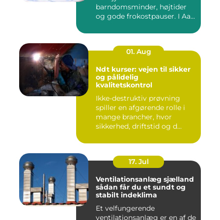
barndomsminder, højtider
og gode frokostpauser. I Aa...
01. Aug
Ndt kurser: vejen til sikker
og pålidelig
kvalitetskontrol
Ikke-destruktiv prøvning
spiller en afgørende rolle i
mange brancher, hvor
sikkerhed, driftstid og d...
17. Jul
Ventilationsanlæg sjælland
sådan får du et sundt og
stabilt indeklima
Et velfungerende
ventilationsanlæg er en af de