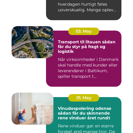
hverdagen hurtigt føles
uoverskuelig. Mange oplev...
03. May
Transport til litauen sådan
får du styr på fragt og
logistik
Når virksomheder i Danmark
skal handle med kunder eller
leverandører i Baltikum,
spiller transport t...
01. May
Vinudespolering odense
sådan får du skinnende
rene vinduer året rundt
Rene vinduer gør en større
forskel, end mange tror. De