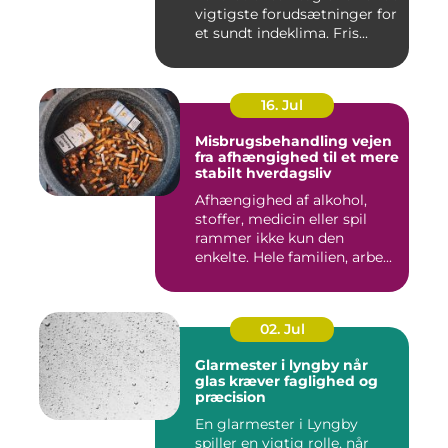
vigtigste forudsætninger for
et sundt indeklima. Fris...
16. Jul
Misbrugsbehandling vejen
fra afhængighed til et mere
stabilt hverdagsliv
Afhængighed af alkohol,
stoffer, medicin eller spil
rammer ikke kun den
enkelte. Hele familien, arbe...
02. Jul
Glarmester i lyngby når
glas kræver faglighed og
præcision
En glarmester i Lyngby
spiller en vigtig rolle, når