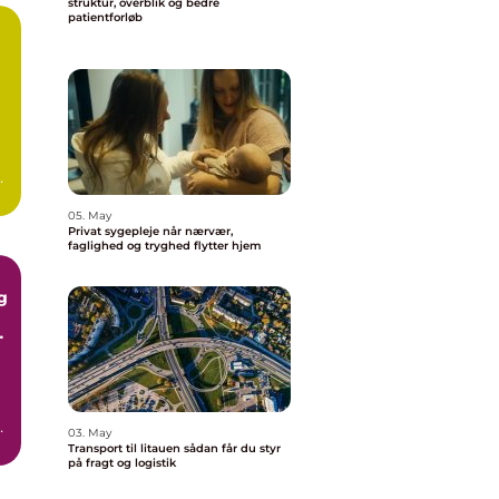
struktur, overblik og bedre
patientforløb
or
og
05. May
Privat sygepleje når nærvær,
faglighed og tryghed flytter hjem
g
n
03. May
n,
Transport til litauen sådan får du styr
på fragt og logistik