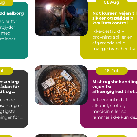
Aug
01. Aug
ød aalborg
Ndt kurser: vejen til
sikker og pålidelig
d er for
kvalitetskontrol
rdjyder
Ikke-destruktiv
t med
prøvning spiller en
minder,
afgørende rolle i
og gode
mange brancher, hv
er. I Aa...
sikkerhed, driftstid 
d...
ul
16. Jul
onsanlæg
Misbrugsbehandlin
vejen fra
dt og
afhængighed til et
ndeklima
mere stabilt
gerende
Afhængighed af
hverdagsliv
onsanlæg er
alkohol, stoffer,
igtigste
medicin eller spil
inger for et
rammer ikke kun de
lima. Fris...
enkelte. Hele familie
arbe...