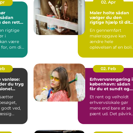
Apr
02. Apr
nør
Maler holte sådan
vælger du den
 den rette
rigtige hjælp til dit
jekt
malerarbejde
en rigtige
En gennemført
r i
maleropgave kan
 kan være
ændre hele
for, om dit
oplevelsen af en boli
er
eller erhvervslokale.
t...
Farver, finish...
Feb
02. Feb
 vanløse:
Erhvervsrengøring i
der du tryg
københavn: sådan
sionel
får du et sundt og
præsentabelt
sætter
Et rent og velholdt
arbejdsmiljø
esøget,
erhvervslokale gør
 godt ved,
mere end bare at se
æssig
pænt ud. Det påvirk
er vigtig.
både
de...
medarbejdernes...