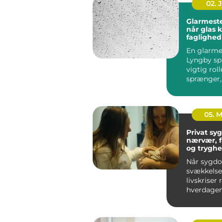
02. 
Glarmeste
når glas 
faglighed
præcision
En glarmes
Lyngby spi
vigtig roll
sprænger,
skal energ
el...
05. 
Privat syge
nærvær, 
og tryghe
hjem
Når sygd
svækkelse 
livskriser
hverdagen
føles uove
Mange ople