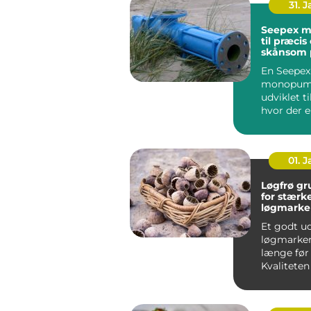
31. 
Seepex 
til præcis
skånsom
En Seepex
monopum
udviklet t
hvor der e
både præc
skånsom hå
01. 
Løgfrø grundlaget
for stærk
løgmarke
Et godt ud
løgmarken
længe før
Kvaliteten
afgør, hvo
planter...