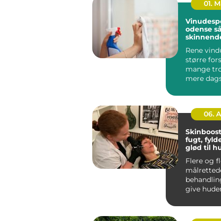
01. 
Vinudesp
odense sådan får du
skinnend
vinduer å
Rene vind
større for
mange tro
mere dagsl
rum til at v
06. 
Skinboost
fugt, fyld
glød til 
Flere og f
målretted
behandlin
give huden
og glød u
ændre a...