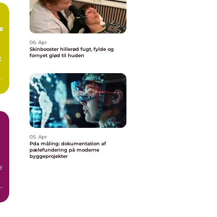
e
06. Apr
Skinbooster hillerød fugt, fylde og
fornyet glød til huden
t
05. Apr
Pda måling: dokumentation af
pælefundering på moderne
byggeprojekter
e