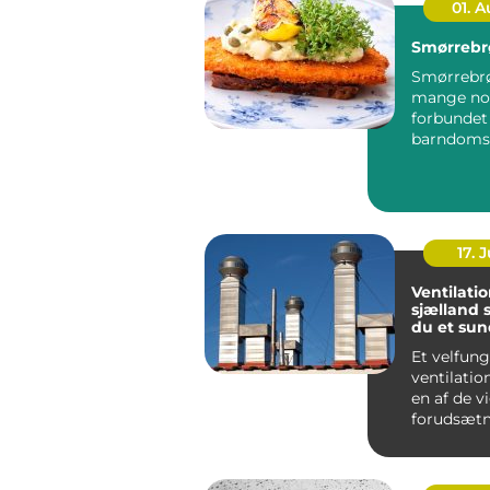
01. 
Smørrebr
Smørrebrø
mange no
forbunde
barndoms
højtider 
frokostpaus
17. J
Ventilati
sjælland sådan får
du et sun
stabilt i
Et velfun
ventilati
en af de v
forudsætn
sundt indek