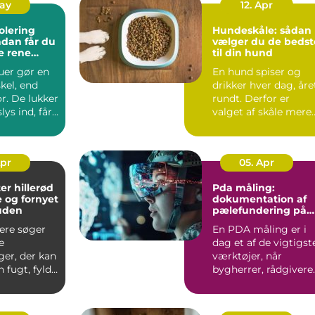
May
12. Apr
olering
Hundeskåle: sådan
vælger du de bedst
e rene
til din hund
ret rundt
uer gør en
En hund spiser og
skel, end
drikker hver dag, åre
r. De lukker
rundt. Derfor er
ys ind, får
valget af skåle mere
irke...
vigtigt, ...
Apr
05. Apr
er hillerød
Pda måling:
e og fornyet
dokumentation af
huden
pælefundering på
moderne
lere søger
En PDA måling er i
byggeprojekter
e
dag et af de vigtigst
ger, der kan
værktøjer, når
 fugt, fylde
bygherrer, rådgivere
den at
og entreprenører vil
s...