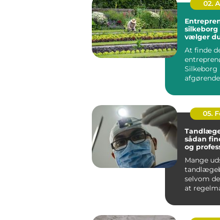
02. 
Entrepre
silkeborg sådan
vælger du
til dit pro
At finde d
entreprenø
Silkeborg
afgørende 
bygge- ell
haveprojek
05. 
Tandlæge
sådan fin
og profes
tandpleje
Mange ud
tandlægeb
selvom de
at regelm
tandpleje 
Nogle gør 