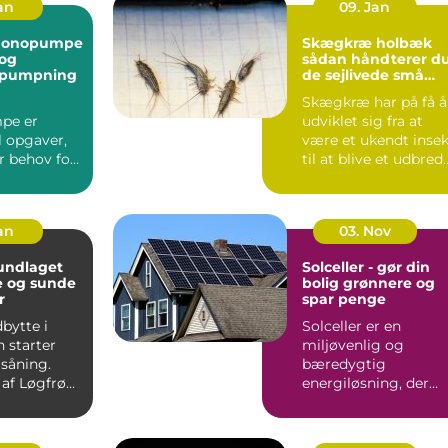
Jan
09. Jan
monopumpe
Skægkræ holbæk
 og
sådan håndterer d
 pumpning
de sejlivede små
skadedyr
Skægkræ har på få å
pe er
udviklet sig fra at
il opgaver,
være et ukendt insek
r behov for
til at blive et udbred
ision,
problem i man...
ndterin...
Jan
03. Nov
Solceller - gør din
e og sunde
bolig grønnere og
r
spar penge
bytte i
Solceller er en
 starter
miljøvenlig og
 såning.
bæredygtig
 af Løgfrø
energiløsning, der
r jævnt
vinder mere og
mere...