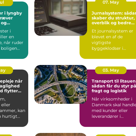
Jul
07. May
r i lyngby
Jurnalsystem: såda
kræver
skaber du struktur,
 og
overblik og bedre
patientforløb
ter i
Et journalsystem er
ller en
blevet en af de
e, når ruder
vigtigste
 boligen
byggeklodser i
ioptimeres,
moderne
sundhedsvæsen. Når
læger, klini...
May
03. May
pleje når
Transport til litauen
faglighed
sådan får du styr p
d flytter
fragt og logistik
om,
Når virksomheder i
eller
Danmark skal handl
 rammer, kan
med kunder eller
 hurtigt
leverandører i
rskuelig.
Baltikum, spiller
v...
transport t...