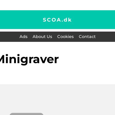
SCOA.
dk
Ads
About Us
Cookies
Contact
minigraver