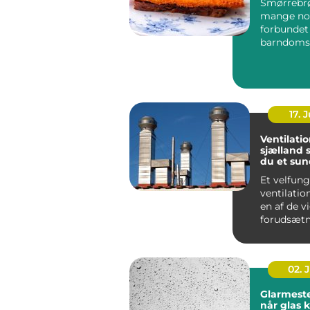
Smørrebrø
mange no
forbunde
barndoms
højtider 
frokostpaus
17. J
Ventilati
sjælland sådan får
du et sun
stabilt i
Et velfun
ventilati
en af de v
forudsætn
sundt indek
02. 
Glarmeste
når glas 