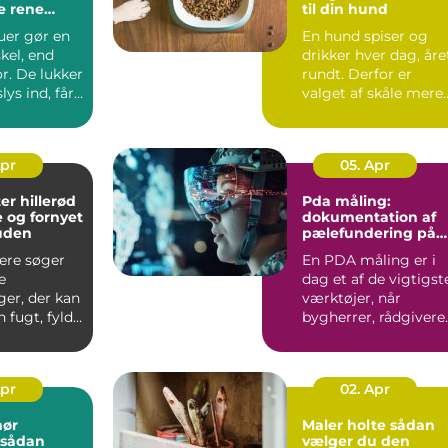
e rene
til din hund
ret rundt
uer gør en
En hund spiser og
skel, end
drikker hver dag, åre
r. De lukker
rundt. Derfor er
ys ind, får
valget af skåle mere
irke...
vigtigt, ...
Apr
05. Apr
er hillerød
Pda måling:
e og fornyet
dokumentation af
huden
pælefundering på
moderne
lere søger
En PDA måling er i
byggeprojekter
e
dag et af de vigtigst
ger, der kan
værktøjer, når
 fugt, fylde
bygherrer, rådgivere
den at
og entreprenører vil
s...
Apr
02. Apr
nør
Maler holte sådan
vælger du den