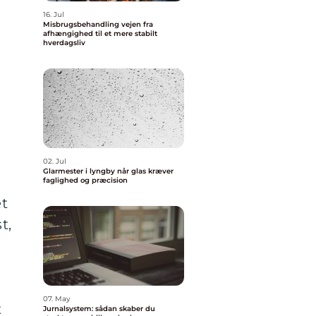
16. Jul
Misbrugsbehandling vejen fra
afhængighed til et mere stabilt
hverdagsliv
e
02. Jul
Glarmester i lyngby når glas kræver
faglighed og præcision
et
t,
07. May
t
Jurnalsystem: sådan skaber du