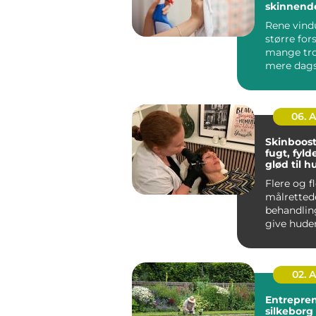
skinnend
vinduer å
Rene vind
større for
mange tro
mere dagsl
rum til at v
06. 
Skinboost
fugt, fyld
glød til 
Flere og f
målretted
behandlin
give huden
og glød u
ændre a...
02. 
Entrepre
silkeborg sådan