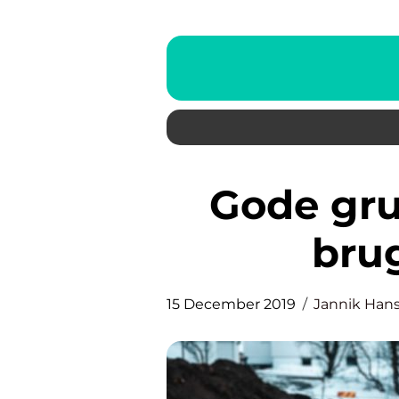
Gode grunde til at købe en
bru
15 December 2019
Jannik Han