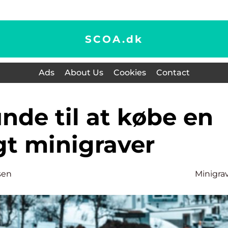
SCOA.
dk
Ads
About Us
Cookies
Contact
gt minigraver
sen
Minigra