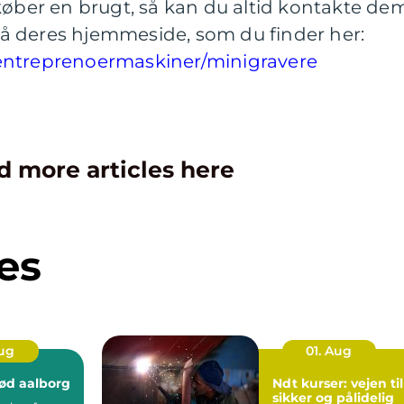
køber en brugt, så kan du altid kontakte dem
å deres hjemmeside, som du finder her:
entreprenoermaskiner/minigravere
d more articles here
es
Aug
01. Aug
ød aalborg
Ndt kurser: vejen til
sikker og pålidelig