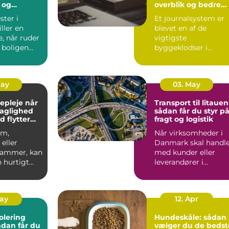
 og
overblik og bedre
patientforløb
ter i
Et journalsystem er
ller en
blevet en af de
e, når ruder
vigtigste
 boligen
byggeklodser i
ioptimeres,
moderne
sundhedsvæsen. Når
læger, klini...
May
03. May
pleje når
Transport til litauen
faglighed
sådan får du styr p
d flytter
fragt og logistik
om,
Når virksomheder i
eller
Danmark skal handl
 rammer, kan
med kunder eller
 hurtigt
leverandører i
rskuelig.
Baltikum, spiller
v...
transport t...
May
12. Apr
olering
Hundeskåle: sådan
vælger du de bedst