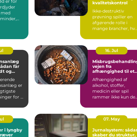
d er for
kvalitetskontrol
rdjyder
Ikke-destruktiv
t med
prøvning spiller en
minder,
afgørende rolle i
og gode
mange brancher, hv
er. I Aa...
sikkerhed, driftstid 
d...
ul
16. Jul
onsanlæg
Misbrugsbehandlin
vejen fra
dt og
afhængighed til et
ndeklima
mere stabilt
gerende
Afhængighed af
hverdagsliv
onsanlæg er
alkohol, stoffer,
igtigste
medicin eller spil
inger for et
rammer ikke kun de
lima. Fris...
enkelte. Hele familie
arbe...
Jul
07. May
r i lyngby
Jurnalsystem: såda
kræver
skaber du struktur,