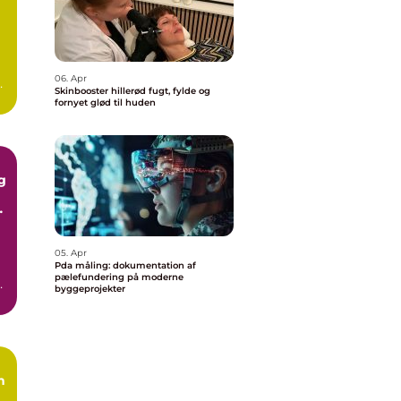
06. Apr
or
Skinbooster hillerød fugt, fylde og
og
fornyet glød til huden
g
05. Apr
Pda måling: dokumentation af
pælefundering på moderne
n
byggeprojekter
n,
n