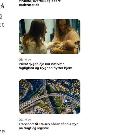
struktur, overblik og bedre
så
patientforløb
g
at
05. May
Privat sygepleje når nærvær,
faglighed og tryghed flytter hjem
03. May
Transport til litauen sådan får du styr
på fragt og logistik
se