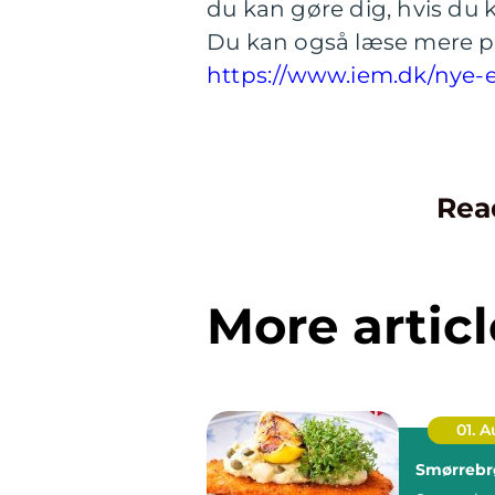
du kan gøre dig, hvis du 
Du kan også læse mere p
https://www.iem.dk/nye-
Rea
More articl
01. 
Smørrebr