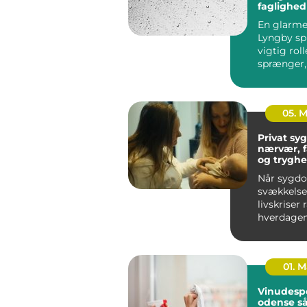
faglighed
præcision
En glarmes
Lyngby spi
vigtig roll
sprænger,
skal energ
el...
05. 
Privat syge
nærvær, 
og tryghe
hjem
Når sygd
svækkelse 
livskriser
hverdagen
føles uove
Mange ople
01. 
Vinudesp
odense sådan får du