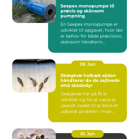
Seepex monopumpe til
præcis og skånsom
pumpning
En Seepex monopumpe er
udviklet til opgaver, hvor der
er behov for både præcision,
skånsom håndterin...
09. Jan
Skægkræ holbæk sådan
håndterer du de sejlivede
små skadedyr
Skægkræ har på få år
udviklet sig fra at være et
ukendt insekt til at blive et
udbredt problem i man...
01. Jan