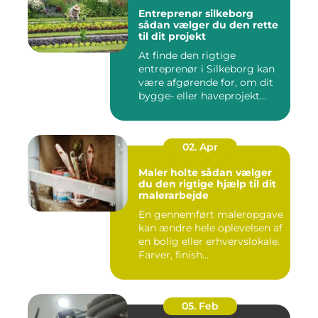
Entreprenør silkeborg
sådan vælger du den rette
til dit projekt
At finde den rigtige
entreprenør i Silkeborg kan
være afgørende for, om dit
bygge- eller haveprojekt...
02. Apr
Maler holte sådan vælger
du den rigtige hjælp til dit
malerarbejde
En gennemført maleropgave
kan ændre hele oplevelsen af
en bolig eller erhvervslokale.
Farver, finish...
05. Feb