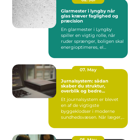
Glarmester i lyngby når
glas kræver faglighed og
præcision
En glarmester i Lyngby
spiller en vigtig rolle, når
ruder sprænger, boligen skal
energioptimeres, el...
07. May
Jurnalsystem: sådan
skaber du struktur,
overblik og bedre
patientforløb
Et journalsystem er blevet
en af de vigtigste
byggeklodser i moderne
sundhedsvæsen. Når læger,
klini...
05. May