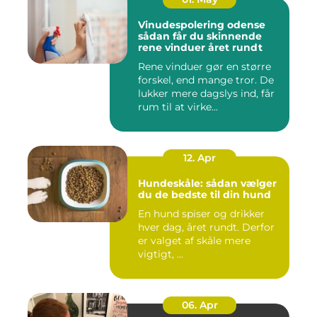
Vinudespolering odense
sådan får du skinnende
rene vinduer året rundt
Rene vinduer gør en større
forskel, end mange tror. De
lukker mere dagslys ind, får
rum til at virke...
12. Apr
Hundeskåle: sådan vælger
du de bedste til din hund
En hund spiser og drikker
hver dag, året rundt. Derfor
er valget af skåle mere
vigtigt, ...
06. Apr