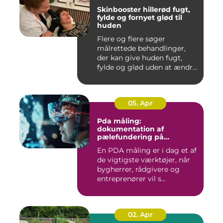
Skinbooster hillerød fugt,
fylde og fornyet glød til
huden
Flere og flere søger
målrettede behandlinger,
der kan give huden fugt,
fylde og glød uden at ændre
a...
05. Apr
Pda måling:
dokumentation af
pælefundering på
moderne byggeprojekter
En PDA måling er i dag et af
de vigtigste værktøjer, når
bygherrer, rådgivere og
entreprenører vil s...
02. Apr