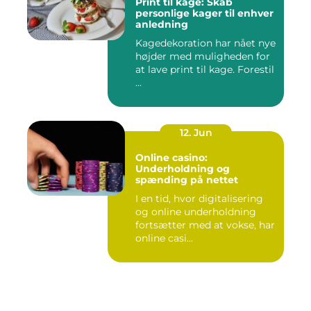
Print til kage: Skab
personlige kager til enhver
anledning
Kagedekoration har nået nye
højder med muligheden for
at lave print til kage. Forestil
...
12. Jun
Online casino:
Underholdning og
spænding på nettet
I en tid, hvor digitalisering
og online underholdning
fortsætter med at vokse, har
online casi...