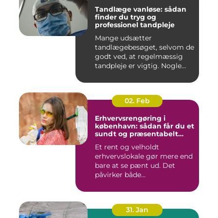
Tandlæge vanløse: sådan
finder du tryg og
professionel tandpleje
Mange udsætter
tandlægebesøget, selvom de
godt ved, at regelmæssig
tandpleje er vigtig. Nogle
gør de...
02. Feb
Erhvervsrengøring i
københavn: sådan får du et
sundt og præsentabelt
arbejdsmiljø
Et rent og velholdt
erhvervslokale gør mere end
bare at se pænt ud. Det
påvirker både
medarbejdernes...
31. Jan