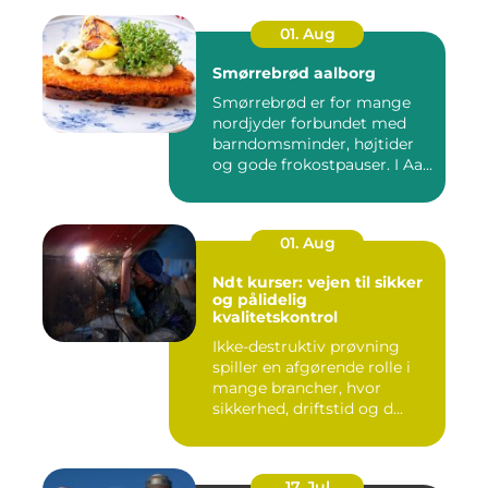
01. Aug
Smørrebrød aalborg
Smørrebrød er for mange
nordjyder forbundet med
barndomsminder, højtider
og gode frokostpauser. I Aa...
01. Aug
Ndt kurser: vejen til sikker
og pålidelig
kvalitetskontrol
Ikke-destruktiv prøvning
spiller en afgørende rolle i
mange brancher, hvor
sikkerhed, driftstid og d...
17. Jul