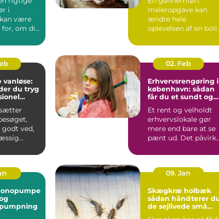
en rigtige
En gennemført
r i
maleropgave kan
 kan være
ændre hele
for, om dit
oplevelsen af en boli
er
eller erhvervslokale.
t...
Farver, finish...
Feb
02. Feb
 vanløse:
Erhvervsrengøring i
der du tryg
københavn: sådan
sionel
får du et sundt og
præsentabelt
sætter
Et rent og velholdt
arbejdsmiljø
esøget,
erhvervslokale gør
 godt ved,
mere end bare at se
æssig
pænt ud. Det påvirk
er vigtig.
både
de...
medarbejdernes...
Jan
09. Jan
monopumpe
Skægkræ holbæk
 og
sådan håndterer d
 pumpning
de sejlivede små
skadedyr