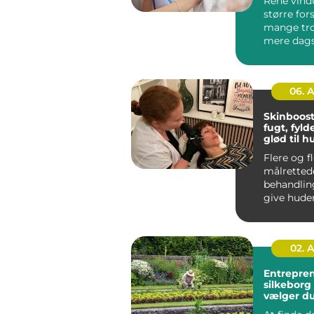
Rene vind
større for
mange tro
mere dagsl
rum til at v
06. 
Skinboost
fugt, fyld
glød til 
Flere og f
målretted
behandlin
give huden
og glød u
ændre a...
02. 
Entrepre
silkeborg sådan
vælger du
til dit pro