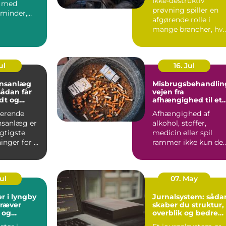
Ikke-destruktiv
t med
prøvning spiller en
minder,
afgørende rolle i
og gode
mange brancher, hv
er. I Aa...
sikkerhed, driftstid 
d...
ul
16. Jul
onsanlæg
Misbrugsbehandlin
vejen fra
dt og
afhængighed til et
ndeklima
mere stabilt
gerende
Afhængighed af
hverdagsliv
onsanlæg er
alkohol, stoffer,
igtigste
medicin eller spil
inger for et
rammer ikke kun de
lima. Fris...
enkelte. Hele familie
arbe...
Jul
07. May
r i lyngby
Jurnalsystem: såda
kræver
skaber du struktur,
 og
overblik og bedre
patientforløb