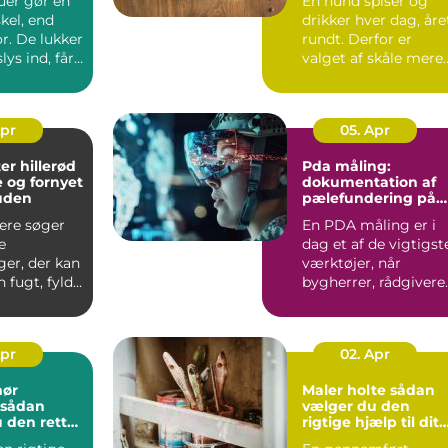
uer gør en
En hund spiser og
skel, end
drikker hver dag, åre
r. De lukker
rundt. Derfor er
ys ind, får
valget af skåle mere
irke...
vigtigt, ...
Apr
05. Apr
er hillerød
Pda måling:
e og fornyet
dokumentation af
huden
pælefundering på
moderne
lere søger
En PDA måling er i
byggeprojekter
e
dag et af de vigtigst
ger, der kan
værktøjer, når
 fugt, fylde
bygherrer, rådgivere
den at
og entreprenører vil
s...
Apr
02. Apr
nør
Maler holte sådan
vælger du den
 den rette
rigtige hjælp til dit
jekt
malerarbejde