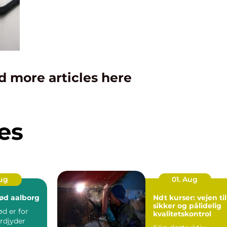
d more articles here
es
Aug
01. Aug
ød aalborg
Ndt kurser: vejen til
sikker og pålidelig
d er for
kvalitetskontrol
rdjyder