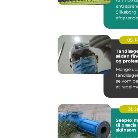
At finde d
entreprenø
Silkeborg
afgørende 
bygge- ell
haveprojek
05. 
Tandlæge
sådan fin
og profes
tandpleje
Mange ud
tandlægeb
selvom de
at regelm
tandpleje 
Nogle gør 
31. 
Seepex 
til præcis
skånsom