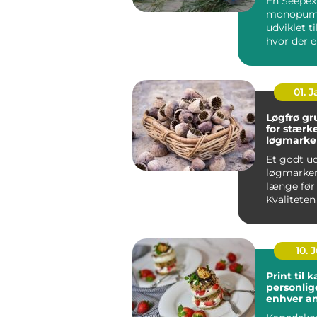
En Seepex
monopum
udviklet t
hvor der e
både præc
skånsom hå
01. 
Løgfrø grundlaget
for stærk
løgmarke
Et godt ud
løgmarken
længe før
Kvaliteten
afgør, hvo
planter...
10. J
Print til 
personlige
enhver a