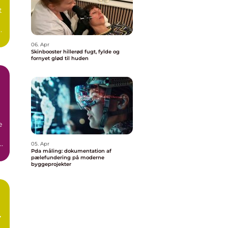
t
06. Apr
Skinbooster hillerød fugt, fylde og
fornyet glød til huden
e
05. Apr
Pda måling: dokumentation af
pælefundering på moderne
byggeprojekter