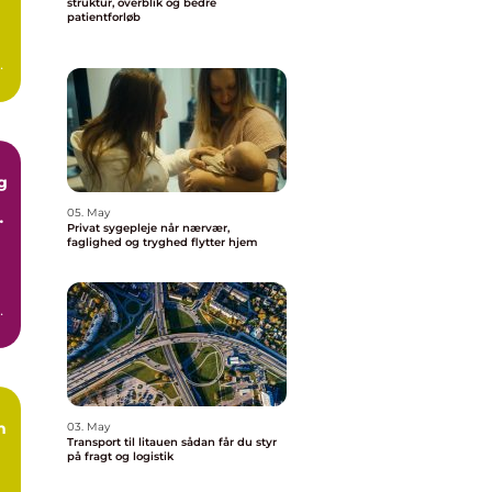
struktur, overblik og bedre
patientforløb
or
og
g
05. May
Privat sygepleje når nærvær,
faglighed og tryghed flytter hjem
n
n,
n
03. May
Transport til litauen sådan får du styr
på fragt og logistik