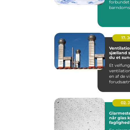
forbunde
barndoms
højtider 
frokostpaus
17. J
Ventilati
sjælland sådan får
du et sun
stabilt i
Et velfun
ventilati
en af de v
forudsætn
sundt indek
02. 
Glarmeste
når glas 
faglighed
præcision