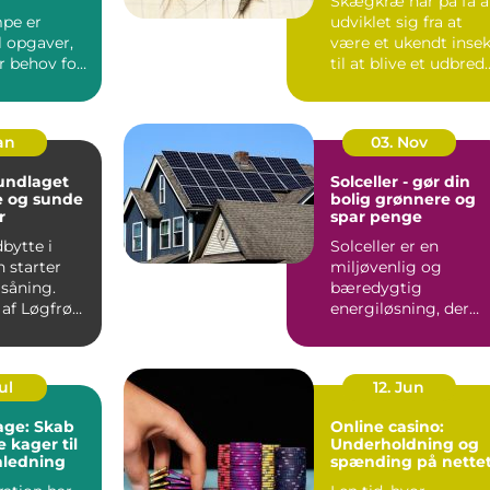
Skægkræ har på få å
pe er
udviklet sig fra at
il opgaver,
være et ukendt insek
r behov for
til at blive et udbred
ision,
problem i man...
ndterin...
Jan
03. Nov
Solceller - gør din
e og sunde
bolig grønnere og
r
spar penge
bytte i
Solceller er en
 starter
miljøvenlig og
 såning.
bæredygtig
 af Løgfrø
energiløsning, der
r jævnt
vinder mere og
mere...
ul
12. Jun
kage: Skab
Online casino:
 kager til
Underholdning og
nledning
spænding på nette