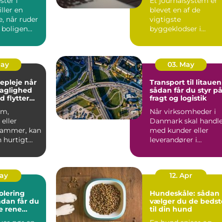
ter i
Et journalsystem er
ller en
blevet en af de
e, når ruder
vigtigste
 boligen
byggeklodser i
ioptimeres,
moderne
sundhedsvæsen. Når
læger, klini...
May
03. May
pleje når
Transport til litauen
faglighed
sådan får du styr p
d flytter
fragt og logistik
om,
Når virksomheder i
eller
Danmark skal handl
 rammer, kan
med kunder eller
 hurtigt
leverandører i
rskuelig.
Baltikum, spiller
v...
transport t...
May
12. Apr
olering
Hundeskåle: sådan
vælger du de bedst
e rene
til din hund
ret rundt