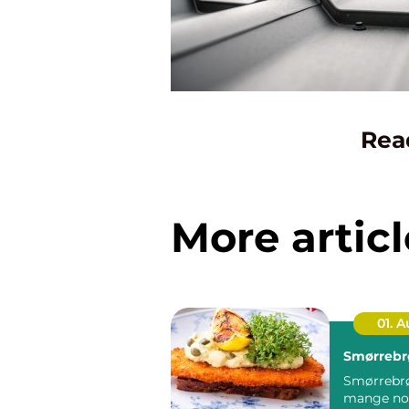
Rea
More articl
01. 
Smørrebr
Smørrebrø
mange no