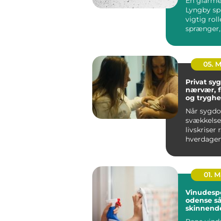
En glarmes
Lyngby spi
vigtig roll
sprænger,
skal energ
el...
05. 
Privat syge
nærvær, 
og tryghe
hjem
Når sygd
svækkelse 
livskriser
hverdagen
føles uove
Mange ople
01. 
Vinudesp
odense sådan får du
skinnend
vinduer å