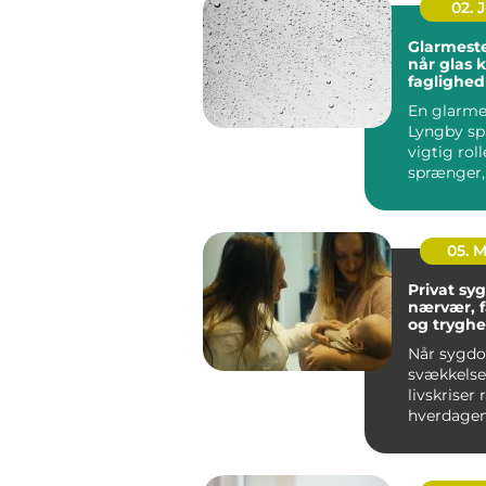
02. 
Glarmeste
når glas 
faglighed
præcision
En glarmes
Lyngby spi
vigtig roll
sprænger,
skal energ
el...
05. 
Privat syge
nærvær, 
og tryghe
hjem
Når sygd
svækkelse 
livskriser
hverdagen
føles uove
Mange ople