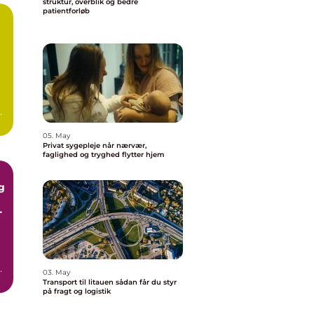
struktur, overblik og bedre
patientforløb
or
og
05. May
Privat sygepleje når nærvær,
faglighed og tryghed flytter hjem
g
n
03. May
n,
Transport til litauen sådan får du styr
på fragt og logistik