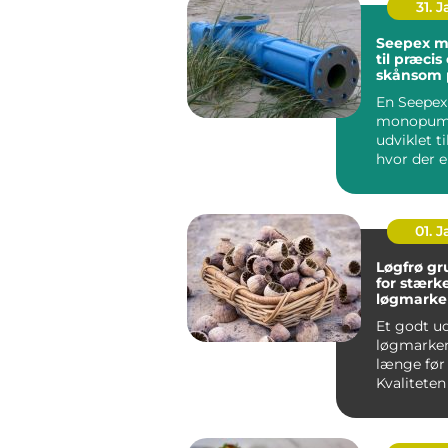
31. 
Seepex 
til præcis
skånsom
En Seepex
monopum
udviklet t
hvor der e
både præc
skånsom hå
01. 
Løgfrø grundlaget
for stærk
løgmarke
Et godt ud
løgmarken
længe før
Kvaliteten
afgør, hvo
planter...