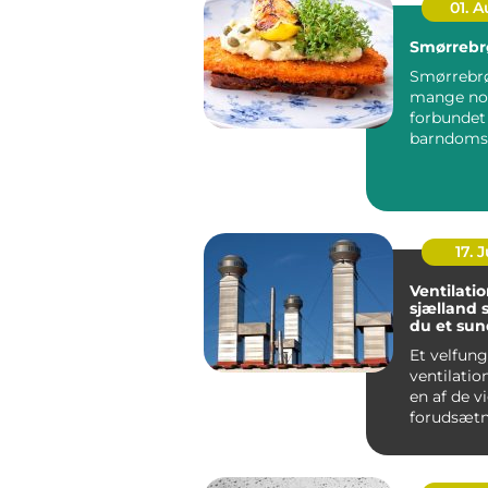
01. 
Smørrebr
Smørrebrø
mange no
forbunde
barndoms
højtider 
frokostpaus
17. J
Ventilati
sjælland sådan får
du et sun
stabilt i
Et velfun
ventilati
en af de v
forudsætn
sundt indek