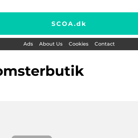
SCOA.
dk
Ads
About Us
Cookies
Contact
lomsterbutik