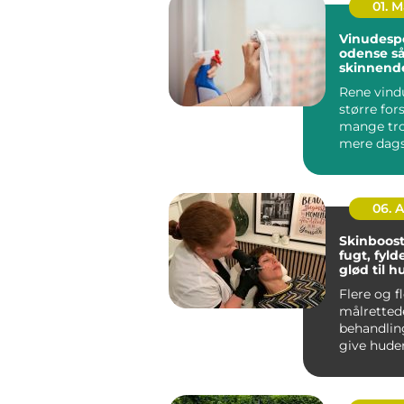
01. 
Vinudesp
odense sådan får du
skinnend
vinduer å
Rene vind
større for
mange tro
mere dagsl
rum til at v
06. 
Skinboost
fugt, fyld
glød til 
Flere og f
målretted
behandlin
give huden
og glød u
ændre a...