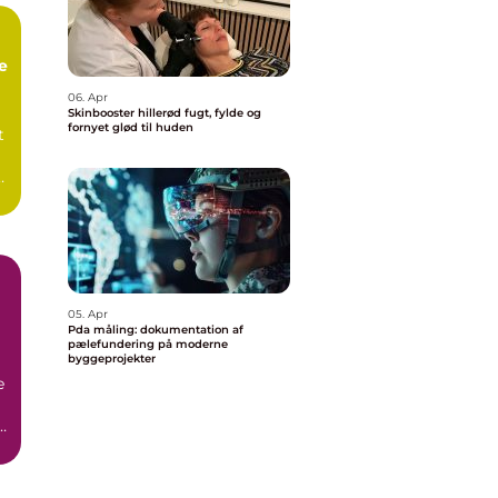
e
06. Apr
Skinbooster hillerød fugt, fylde og
fornyet glød til huden
t
05. Apr
Pda måling: dokumentation af
pælefundering på moderne
byggeprojekter
e