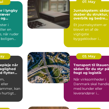
Jul
07. May
r i lyngby
Jurnalsystem: såda
kræver
skaber du struktur,
 og
overblik og bedre
patientforløb
ter i
Et journalsystem er
ller en
blevet en af de
e, når ruder
vigtigste
 boligen
byggeklodser i
ioptimeres,
moderne
sundhedsvæsen. Når
læger, klini...
May
03. May
pleje når
Transport til litauen
faglighed
sådan får du styr p
d flytter
fragt og logistik
om,
Når virksomheder i
eller
Danmark skal handl
 rammer, kan
med kunder eller
 hurtigt
leverandører i
rskuelig.
Baltikum, spiller
v...
transport t...