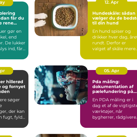
May
12. Apr
olering
Hundeskåle: sådan
vælger du de bedst
e rene
til din hund
ret rundt
uer gør en
En hund spiser og
skel, end
drikker hver dag, åre
r. De lukker
rundt. Derfor er
ys ind, får
valget af skåle mere
irke...
vigtigt, ...
Apr
05. Apr
er hillerød
Pda måling:
e og fornyet
dokumentation af
huden
pælefundering på
moderne
lere søger
En PDA måling er i
byggeprojekter
e
dag et af de vigtigst
ger, der kan
værktøjer, når
 fugt, fylde
bygherrer, rådgivere
den at
og entreprenører vil
s...