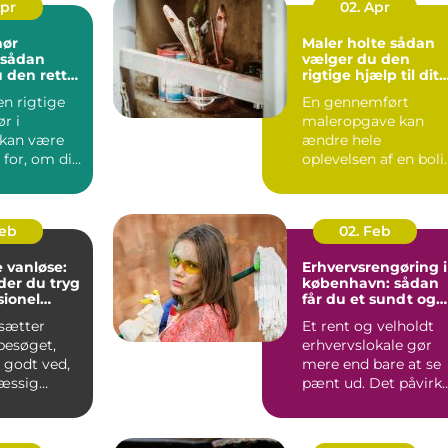
Apr
02. Apr
nør
Maler holte sådan
vælger du den
 den rette
rigtige hjælp til dit
jekt
malerarbejde
en rigtige
En gennemført
r i
maleropgave kan
 kan være
ændre hele
for, om dit
oplevelsen af en boli
er
eller erhvervslokale.
t...
Farver, finish...
Feb
02. Feb
 vanløse:
Erhvervsrengøring i
der du tryg
københavn: sådan
sionel
får du et sundt og
præsentabelt
sætter
Et rent og velholdt
arbejdsmiljø
esøget,
erhvervslokale gør
 godt ved,
mere end bare at se
æssig
pænt ud. Det påvirk
er vigtig.
både
de...
medarbejdernes...