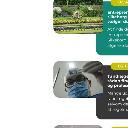
02. 
Entrepre
silkeborg sådan
vælger du
til dit pro
At finde d
entreprenø
Silkeborg
afgørende 
bygge- ell
haveprojek
05. 
Tandlæge
sådan fin
og profes
tandpleje
Mange ud
tandlægeb
selvom de
at regelm
tandpleje 
Nogle gør 