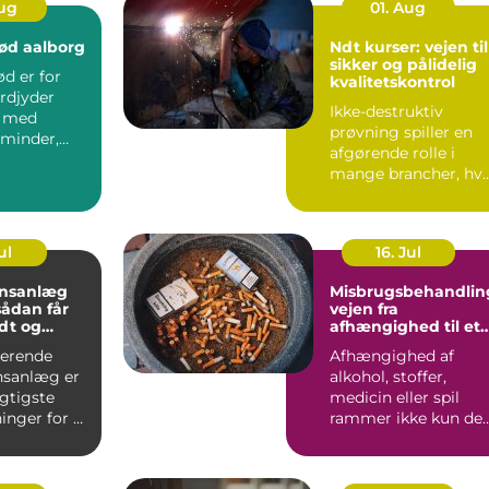
Aug
01. Aug
ød aalborg
Ndt kurser: vejen til
sikker og pålidelig
d er for
kvalitetskontrol
rdjyder
Ikke-destruktiv
t med
prøvning spiller en
minder,
afgørende rolle i
og gode
mange brancher, hv
er. I Aa...
sikkerhed, driftstid 
d...
ul
16. Jul
onsanlæg
Misbrugsbehandlin
vejen fra
dt og
afhængighed til et
ndeklima
mere stabilt
gerende
Afhængighed af
hverdagsliv
onsanlæg er
alkohol, stoffer,
igtigste
medicin eller spil
inger for et
rammer ikke kun de
lima. Fris...
enkelte. Hele familie
arbe...