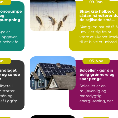
Jan
09. Jan
monopumpe
Skægkræ holbæk
 og
sådan håndterer d
 pumpning
de sejlivede små
skadedyr
Skægkræ har på få å
pe er
udviklet sig fra at
il opgaver,
være et ukendt insek
r behov for
til at blive et udbred
ision,
problem i man...
ndterin...
Jan
03. Nov
Solceller - gør din
e og sunde
bolig grønnere og
r
spar penge
bytte i
Solceller er en
 starter
miljøvenlig og
 såning.
bæredygtig
 af Løgfrø
energiløsning, der
r jævnt
vinder mere og
mere...