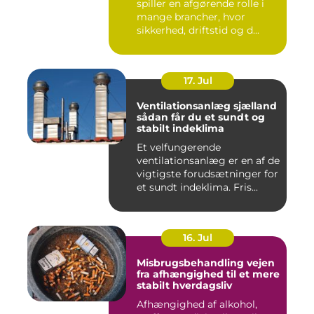
spiller en afgørende rolle i
mange brancher, hvor
sikkerhed, driftstid og d...
17. Jul
Ventilationsanlæg sjælland
sådan får du et sundt og
stabilt indeklima
Et velfungerende
ventilationsanlæg er en af de
vigtigste forudsætninger for
et sundt indeklima. Fris...
16. Jul
Misbrugsbehandling vejen
fra afhængighed til et mere
stabilt hverdagsliv
Afhængighed af alkohol,