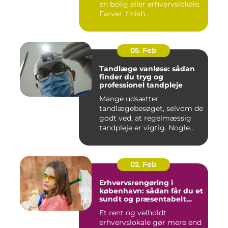
en bolig eller erhvervslokale.
Farver, finish...
05. Feb
Tandlæge vanløse: sådan
finder du tryg og
professionel tandpleje
Mange udsætter
tandlægebesøget, selvom de
godt ved, at regelmæssig
tandpleje er vigtig. Nogle
gør de...
02. Feb
Erhvervsrengøring i
københavn: sådan får du et
sundt og præsentabelt
arbejdsmiljø
Et rent og velholdt
erhvervslokale gør mere end