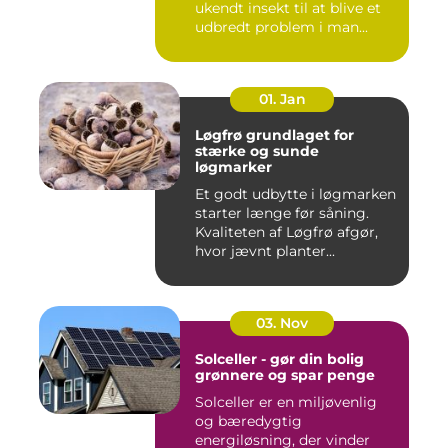
ukendt insekt til at blive et
udbredt problem i man...
01. Jan
Løgfrø grundlaget for
stærke og sunde
løgmarker
Et godt udbytte i løgmarken
starter længe før såning.
Kvaliteten af Løgfrø afgør,
hvor jævnt planter...
03. Nov
Solceller - gør din bolig
grønnere og spar penge
Solceller er en miljøvenlig
og bæredygtig
energiløsning, der vinder