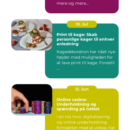
mere og mere...
10. Jul
Print til kage: Skab
personlige kager til enhver
anledning
Kagedekoration har nået nye
højder med muligheden for
at lave print til kage. Forestil
...
12. Jun
Online casino:
Underholdning og
spænding på nettet
I en tid, hvor digitalisering
og online underholdning
fortsætter med at vokse, har