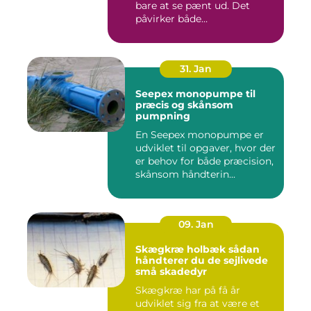
bare at se pænt ud. Det
påvirker både
medarbejdernes...
31. Jan
Seepex monopumpe til
præcis og skånsom
pumpning
En Seepex monopumpe er
udviklet til opgaver, hvor der
er behov for både præcision,
skånsom håndterin...
09. Jan
Skægkræ holbæk sådan
håndterer du de sejlivede
små skadedyr
Skægkræ har på få år
udviklet sig fra at være et