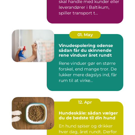
skal handle med kunder eller
leverandører i Baltikum,
spiller transport t...
01. May
Vinudespolering odense
sådan får du skinnende
rene vinduer året rundt
Rene vinduer gør en større
forskel, end mange tror. De
lukker mere dagslys ind, får
rum til at virke...
12. Apr
Hundeskåle: sådan vælger
du de bedste til din hund
En hund spiser og drikker
hver dag, året rundt. Derfor