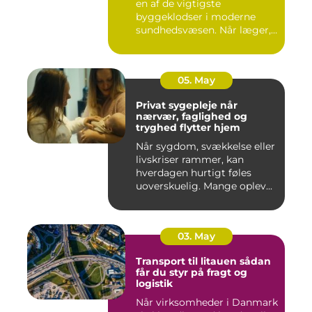
en af de vigtigste
byggeklodser i moderne
sundhedsvæsen. Når læger,
klini...
05. May
Privat sygepleje når
nærvær, faglighed og
tryghed flytter hjem
Når sygdom, svækkelse eller
livskriser rammer, kan
hverdagen hurtigt føles
uoverskuelig. Mange oplev...
03. May
Transport til litauen sådan
får du styr på fragt og
logistik
Når virksomheder i Danmark