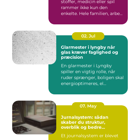
stoffer, medicin eller spil
rammer ikke kun den
enkelte. Hele familien, arbe...
02. Jul
Glarmester i lyngby når
glas kræver faglighed og
præcision
En glarmester i Lyngby
spiller en vigtig rolle, når
ruder sprænger, boligen skal
energioptimeres, el...
07. May
Jurnalsystem: sådan
skaber du struktur,
overblik og bedre
patientforløb
Et journalsystem er blevet