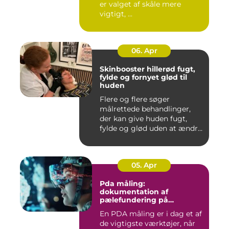
er valget af skåle mere
vigtigt, ...
06. Apr
Skinbooster hillerød fugt,
fylde og fornyet glød til
huden
Flere og flere søger
målrettede behandlinger,
der kan give huden fugt,
fylde og glød uden at ændre
a...
05. Apr
Pda måling:
dokumentation af
pælefundering på
moderne byggeprojekter
En PDA måling er i dag et af
de vigtigste værktøjer, når