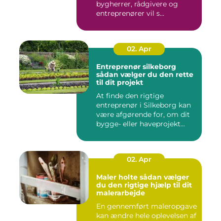
bygherrer, rådgivere og
entreprenører vil s...
02. Apr
Entreprenør silkeborg
sådan vælger du den rette
til dit projekt
At finde den rigtige
entreprenør i Silkeborg kan
være afgørende for, om dit
bygge- eller haveprojekt...
02. Apr
Maler holte sådan vælger
du den rigtige hjælp til dit
malerarbejde
En gennemført maleropgave
kan ændre hele oplevelsen af