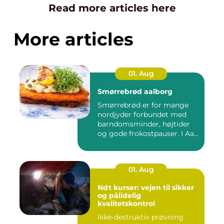
Read more articles here
More articles
01. Aug
Smørrebrød aalborg
Smørrebrød er for mange
nordjyder forbundet med
barndomsminder, højtider
og gode frokostpauser. I Aa...
01. Aug
Ndt kurser: vejen til sikker
og pålidelig
kvalitetskontrol
Ikke-destruktiv prøvning