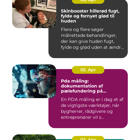
Skinbooster hillerød fugt,
fylde og fornyet glød til
huden
Flere og flere søger
målrettede behandlinger,
der kan give huden fugt,
fylde og glød uden at ændre
a...
05. Apr
Pda måling:
dokumentation af
pælefundering på
moderne byggeprojekter
En PDA måling er i dag et af
de vigtigste værktøjer, når
bygherrer, rådgivere og
entreprenører vil s...
02. Apr