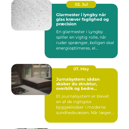
02. Jul
Glarmester i lyngby når
glas kræver faglighed og
præcision
En glarmester i Lyngby
spiller en vigtig rolle, når
ruder sprænger, boligen skal
energioptimeres, el...
07. May
Jurnalsystem: sådan
skaber du struktur,
overblik og bedre
patientforløb
Et journalsystem er blevet
en af de vigtigste
byggeklodser i moderne
sundhedsvæsen. Når læger,
klini...