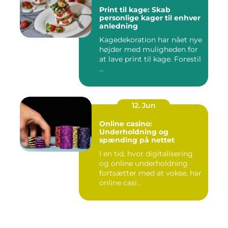
Print til kage: Skab
personlige kager til enhver
anledning
Kagedekoration har nået nye
højder med muligheden for
at lave print til kage. Forestil
...
12. Jun
Online casino:
Underholdning og
spænding på nettet
I en tid, hvor digitalisering
og online underholdning
fortsætter med at vokse, har
online casi...