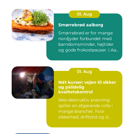
01. Aug
Smørrebrød aalborg
Smørrebrød er for mange
nordjyder forbundet med
barndomsminder, højtider
og gode frokostpauser. I Aa...
01. Aug
Ndt kurser: vejen til sikker
og pålidelig
kvalitetskontrol
Ikke-destruktiv prøvning
spiller en afgørende rolle i
mange brancher, hvor
sikkerhed, driftstid og d...