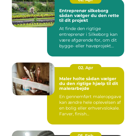
Entreprenør silkeborg
sådan vælger du den rette
til dit projekt
At finde den rigtige
entreprenør i Silkeborg kan
være afgørende for, om dit
bygge- eller haveprojekt...
02. Apr
Maler holte sådan vælger
du den rigtige hjælp til dit
malerarbejde
En gennemført maleropgave
kan ændre hele oplevelsen af
en bolig eller erhvervslokale.
Farver, finish...
05. Feb