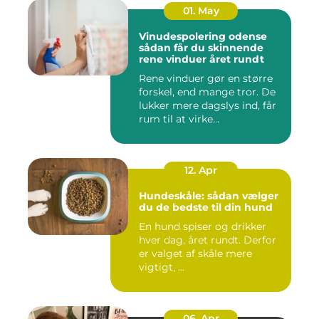
01. May
Vinudespolering odense
sådan får du skinnende
rene vinduer året rundt
Rene vinduer gør en større
forskel, end mange tror. De
lukker mere dagslys ind, får
rum til at virke...
12. Apr
Hundeskåle: sådan vælger
du de bedste til din hund
En hund spiser og drikker
hver dag, året rundt. Derfor
er valget af skåle mere
vigtigt, ...
06. Apr