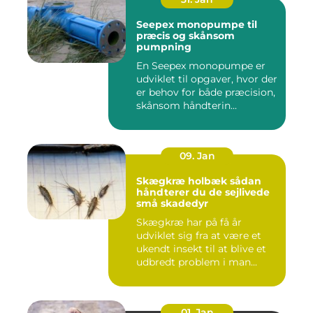
Seepex monopumpe til
præcis og skånsom
pumpning
En Seepex monopumpe er
udviklet til opgaver, hvor der
er behov for både præcision,
skånsom håndterin...
09. Jan
Skægkræ holbæk sådan
håndterer du de sejlivede
små skadedyr
Skægkræ har på få år
udviklet sig fra at være et
ukendt insekt til at blive et
udbredt problem i man...
01. Jan