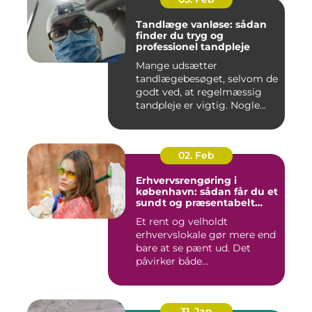
Tandlæge vanløse: sådan
finder du tryg og
professionel tandpleje
Mange udsætter
tandlægebesøget, selvom de
godt ved, at regelmæssig
tandpleje er vigtig. Nogle
gør de...
02. Feb
Erhvervsrengøring i
københavn: sådan får du et
sundt og præsentabelt
arbejdsmiljø
Et rent og velholdt
erhvervslokale gør mere end
bare at se pænt ud. Det
påvirker både
medarbejdernes...
31. Jan