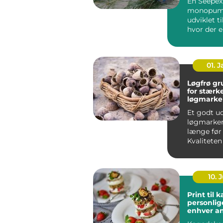
En Seepex
monopum
udviklet t
hvor der e
både præc
skånsom hå
01. 
Løgfrø grundlaget
for stærk
løgmarke
Et godt ud
løgmarken
længe før
Kvaliteten
afgør, hvo
planter...
10. J
Print til 
personlige
enhver a