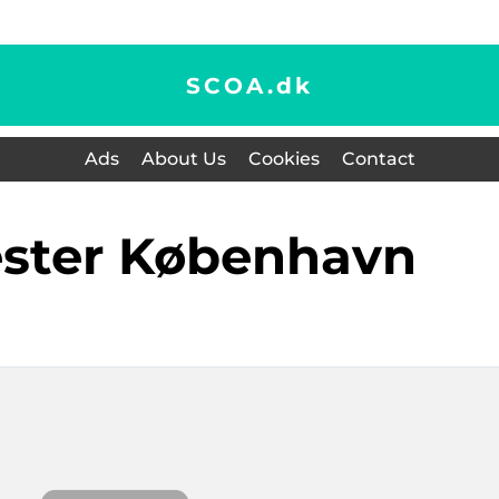
SCOA.
dk
Ads
About Us
Cookies
Contact
ester København