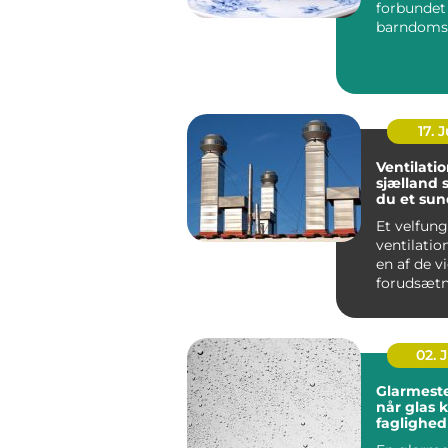
forbunde
barndoms
højtider 
frokostpaus
17. J
Ventilati
sjælland sådan får
du et sun
stabilt i
Et velfun
ventilati
en af de v
forudsætn
sundt indek
02. 
Glarmeste
når glas 
faglighed
præcision