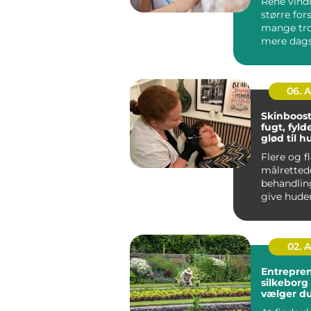
Rene vind
større for
mange tro
mere dagsl
rum til at v
06. 
Skinboost
fugt, fyld
glød til 
Flere og f
målretted
behandlin
give huden
og glød u
ændre a...
02. 
Entrepre
silkeborg sådan
vælger du
til dit pro