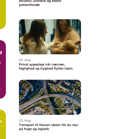
struktur, overblik og bedre
patientforløb
or
og
g
05. May
Privat sygepleje når nærvær,
faglighed og tryghed flytter hjem
n
n,
n
03. May
Transport til litauen sådan får du styr
på fragt og logistik