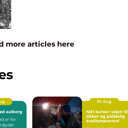
d more articles here
es
Aug
01. Aug
ød aalborg
Ndt kurser: vejen til
sikker og pålidelig
d er for
kvalitetskontrol
rdjyder