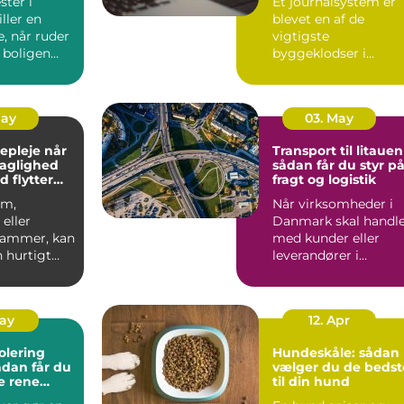
ter i
Et journalsystem er
ller en
blevet en af de
e, når ruder
vigtigste
 boligen
byggeklodser i
ioptimeres,
moderne
sundhedsvæsen. Når
læger, klini...
May
03. May
pleje når
Transport til litauen
faglighed
sådan får du styr p
d flytter
fragt og logistik
om,
Når virksomheder i
eller
Danmark skal handl
 rammer, kan
med kunder eller
 hurtigt
leverandører i
rskuelig.
Baltikum, spiller
v...
transport t...
May
12. Apr
olering
Hundeskåle: sådan
vælger du de bedst
e rene
til din hund
ret rundt