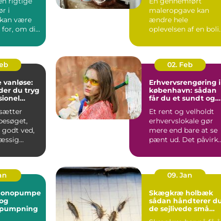
en rigtige
En gennemført
r i
maleropgave kan
 kan være
ændre hele
for, om dit
oplevelsen af en boli
er
eller erhvervslokale.
t...
Farver, finish...
Feb
02. Feb
 vanløse:
Erhvervsrengøring i
der du tryg
københavn: sådan
sionel
får du et sundt og
præsentabelt
sætter
Et rent og velholdt
arbejdsmiljø
esøget,
erhvervslokale gør
 godt ved,
mere end bare at se
æssig
pænt ud. Det påvirk
er vigtig.
både
de...
medarbejdernes...
Jan
09. Jan
monopumpe
Skægkræ holbæk
 og
sådan håndterer d
 pumpning
de sejlivede små
skadedyr