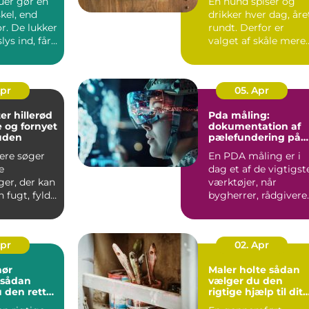
uer gør en
En hund spiser og
skel, end
drikker hver dag, åre
r. De lukker
rundt. Derfor er
ys ind, får
valget af skåle mere
irke...
vigtigt, ...
Apr
05. Apr
er hillerød
Pda måling:
e og fornyet
dokumentation af
huden
pælefundering på
moderne
lere søger
En PDA måling er i
byggeprojekter
e
dag et af de vigtigst
ger, der kan
værktøjer, når
 fugt, fylde
bygherrer, rådgivere
den at
og entreprenører vil
s...
Apr
02. Apr
nør
Maler holte sådan
vælger du den
 den rette
rigtige hjælp til dit
jekt
malerarbejde