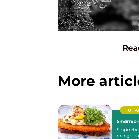
Rea
More articl
01. 
Smørrebr
Smørrebrø
mange no