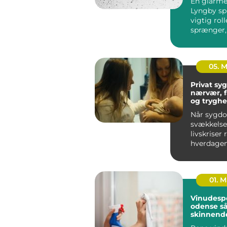
En glarmes
Lyngby spi
vigtig roll
sprænger,
skal energ
el...
05. 
Privat syge
nærvær, 
og tryghe
hjem
Når sygd
svækkelse 
livskriser
hverdagen
føles uove
Mange ople
01. 
Vinudesp
odense sådan får du
skinnend
vinduer å