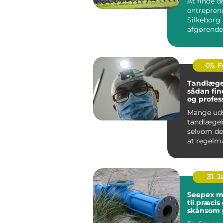
At finde d
entreprenø
Silkeborg
afgørende 
bygge- ell
haveprojek
05. 
Tandlæge
sådan fin
og profes
tandpleje
Mange ud
tandlægeb
selvom de
at regelm
tandpleje 
Nogle gør 
31. 
Seepex 
til præcis
skånsom