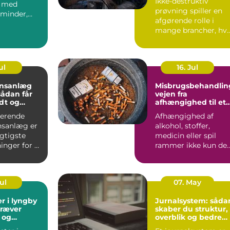
Ikke-destruktiv
t med
prøvning spiller en
minder,
afgørende rolle i
og gode
mange brancher, hv
er. I Aa...
sikkerhed, driftstid 
d...
ul
16. Jul
onsanlæg
Misbrugsbehandlin
vejen fra
dt og
afhængighed til et
ndeklima
mere stabilt
gerende
Afhængighed af
hverdagsliv
onsanlæg er
alkohol, stoffer,
igtigste
medicin eller spil
inger for et
rammer ikke kun de
lima. Fris...
enkelte. Hele familie
arbe...
Jul
07. May
r i lyngby
Jurnalsystem: såda
kræver
skaber du struktur,
 og
overblik og bedre
patientforløb