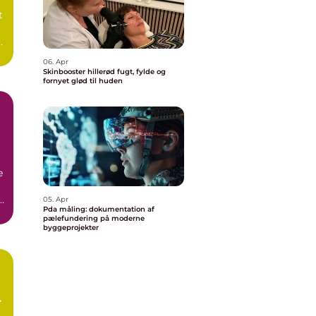
t
06. Apr
Skinbooster hillerød fugt, fylde og
fornyet glød til huden
e
05. Apr
Pda måling: dokumentation af
pælefundering på moderne
byggeprojekter