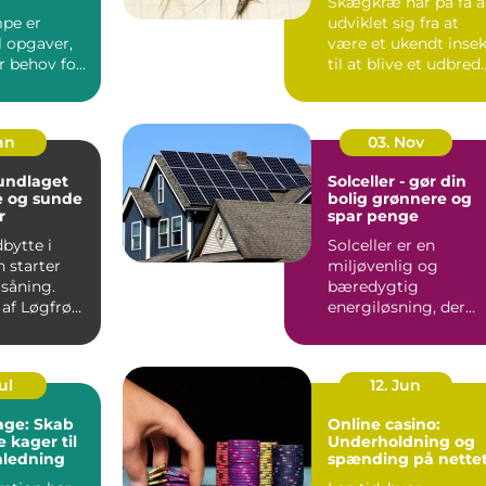
Skægkræ har på få å
pe er
udviklet sig fra at
il opgaver,
være et ukendt insek
r behov for
til at blive et udbred
ision,
problem i man...
ndterin...
Jan
03. Nov
Solceller - gør din
e og sunde
bolig grønnere og
r
spar penge
bytte i
Solceller er en
 starter
miljøvenlig og
 såning.
bæredygtig
 af Løgfrø
energiløsning, der
r jævnt
vinder mere og
mere...
ul
12. Jun
kage: Skab
Online casino:
 kager til
Underholdning og
nledning
spænding på nette