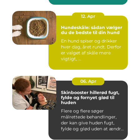
12. Apr
Hundeskåle: sådan vælger
du de bedste til din hund
En hund spiser og drikker
hver dag, året rundt. Derfor
er valget af skåle mere
vigtigt, ...
06. Apr
Skinbooster hillerød fugt,
fylde og fornyet glød til
huden
Flere og flere søger
målrettede behandlinger,
der kan give huden fugt,
fylde og glød uden at ændre
a...