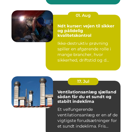
01. Aug
Ndt kurser: vejen til sikker
og pålidelig
kvalitetskontrol
Ikke-destruktiv prøvning
spiller en afgørende rolle i
mange brancher, hvor
sikkerhed, driftstid og d...
17. Jul
Ventilationsanlæg sjælland
sådan får du et sundt og
stabilt indeklima
Et velfungerende
ventilationsanlæg er en af de
vigtigste forudsætninger for
et sundt indeklima. Fris...