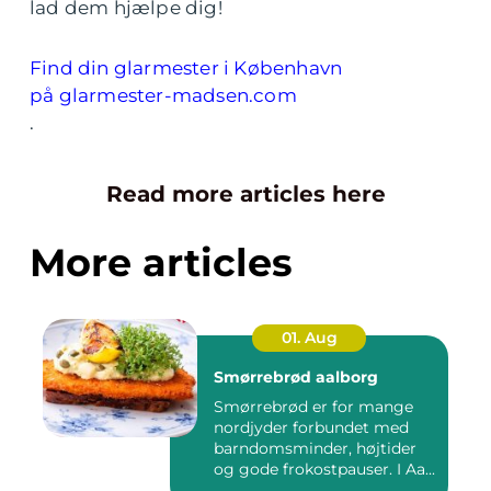
lad dem hjælpe dig!
Find din glarmester i København
på glarmester-madsen.com
.
Read more articles here
More articles
01. Aug
Smørrebrød aalborg
Smørrebrød er for mange
nordjyder forbundet med
barndomsminder, højtider
og gode frokostpauser. I Aa...