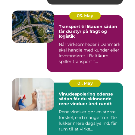
03. May
Transport til litauen sådan
får du styr på fragt og
logistik
Når virksomheder i Danmark
skal handle med kunder eller
leverandører i Baltikum,
spiller transport t...
01. May
Vinudespolering odense
sådan får du skinnende
rene vinduer året rundt
Rene vinduer gør en større
forskel, end mange tror. De
lukker mere dagslys ind, får
rum til at virke...