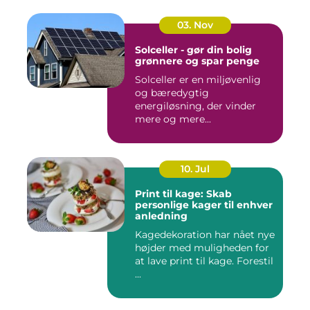
03. Nov
Solceller - gør din bolig
grønnere og spar penge
Solceller er en miljøvenlig
og bæredygtig
energiløsning, der vinder
mere og mere...
10. Jul
Print til kage: Skab
personlige kager til enhver
anledning
Kagedekoration har nået nye
højder med muligheden for
at lave print til kage. Forestil
...