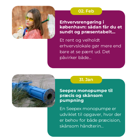
02. Feb
Erhvervsrengøring i
københavn: sådan får du et
sundt og præsentabelt
arbejdsmiljø
Et rent og velholdt
erhvervslokale gør mere end
bare at se pænt ud. Det
påvirker både
medarbejdernes...
31. Jan
Seepex monopumpe til
præcis og skånsom
pumpning
En Seepex monopumpe er
udviklet til opgaver, hvor der
er behov for både præcision,
skånsom håndterin...