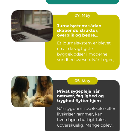
07. May
Jurnalsystem: sådan
skaber du struktur,
overblik og bedre
patientforløb
Et journalsystem er blevet
en af de vigtigste
byggeklodser i moderne
sundhedsvæsen. Når læger,
klini...
05. May
Privat sygepleje når
nærvær, faglighed og
tryghed flytter hjem
Når sygdom, svækkelse eller
livskriser rammer, kan
hverdagen hurtigt føles
uoverskuelig. Mange oplev...