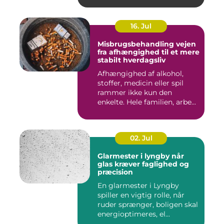
16. Jul
Misbrugsbehandling vejen
fra afhængighed til et mere
stabilt hverdagsliv
Afhængighed af alkohol,
stoffer, medicin eller spil
rammer ikke kun den
enkelte. Hele familien, arbe...
02. Jul
Glarmester i lyngby når
glas kræver faglighed og
præcision
En glarmester i Lyngby
spiller en vigtig rolle, når
ruder sprænger, boligen skal
energioptimeres, el...