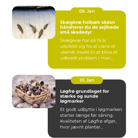
09. Jan
Skægkræ holbæk sådan
håndterer du de sejlivede
små skadedyr
Skægkræ har på få år
udviklet sig fra at være et
ukendt insekt til at blive et
udbredt problem i man...
01. Jan
Løgfrø grundlaget for
stærke og sunde
løgmarker
Et godt udbytte i løgmarken
starter længe før såning.
Kvaliteten af Løgfrø afgør,
hvor jævnt planter...