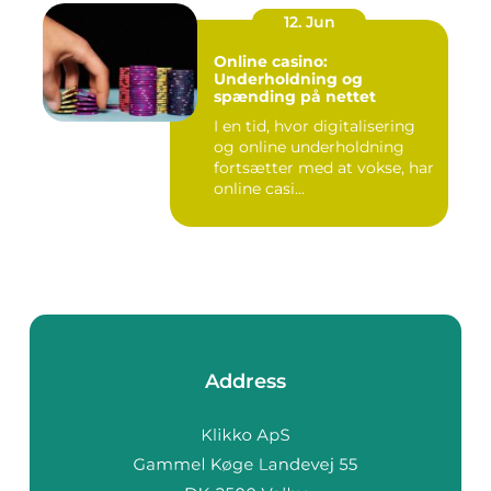
12. Jun
Online casino:
Underholdning og
spænding på nettet
I en tid, hvor digitalisering
og online underholdning
fortsætter med at vokse, har
online casi...
Address