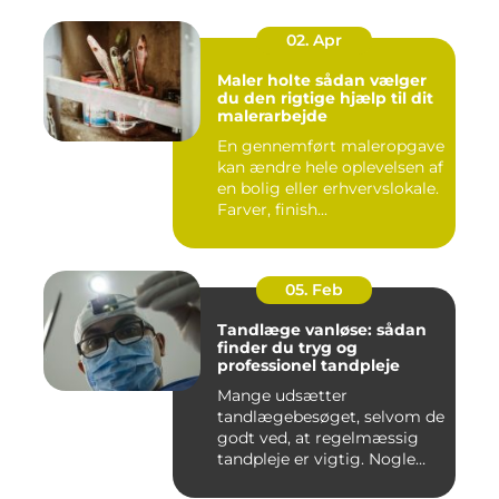
02. Apr
Maler holte sådan vælger
du den rigtige hjælp til dit
malerarbejde
En gennemført maleropgave
kan ændre hele oplevelsen af
en bolig eller erhvervslokale.
Farver, finish...
05. Feb
Tandlæge vanløse: sådan
finder du tryg og
professionel tandpleje
Mange udsætter
tandlægebesøget, selvom de
godt ved, at regelmæssig
tandpleje er vigtig. Nogle
gør de...