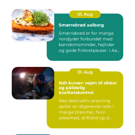
01. Aug
Smørrebrød aalborg
Smørrebrød er for mange
nordjyder forbundet med
barndomsminder, højtider
og gode frokostpauser. I Aa...
01. Aug
Ndt kurser: vejen til sikker
og pålidelig
kvalitetskontrol
Ikke-destruktiv prøvning
spiller en afgørende rolle i
mange brancher, hvor
sikkerhed, driftstid og d...