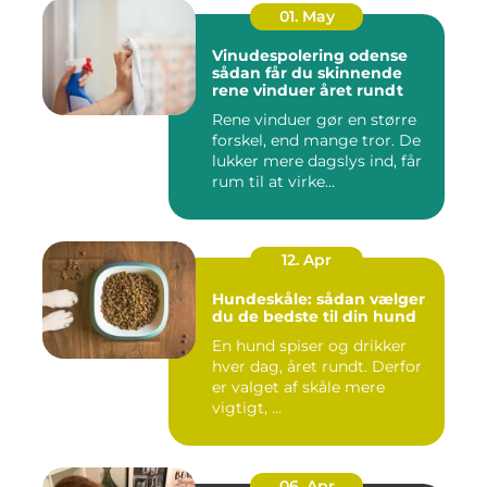
01. May
Vinudespolering odense
sådan får du skinnende
rene vinduer året rundt
Rene vinduer gør en større
forskel, end mange tror. De
lukker mere dagslys ind, får
rum til at virke...
12. Apr
Hundeskåle: sådan vælger
du de bedste til din hund
En hund spiser og drikker
hver dag, året rundt. Derfor
er valget af skåle mere
vigtigt, ...
06. Apr