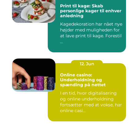
Print til kage: Skab
personlige kager til enhver
anledning
Kagedekoration har nået nye
højder med muligheden for
at lave print til kage. Forestil
...
12. Jun
Online casino:
Underholdning og
spænding på nettet
I en tid, hvor digitalisering
og online underholdning
fortsætter med at vokse, har
online casi...