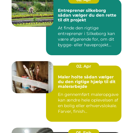
Entreprenør silkeborg
sådan vælger du den rette
til dit projekt
At finde den rigtige
entreprenør i Silkeborg kan
være afgørende for, om dit
bygge- eller haveprojekt...
02. Apr
Maler holte sådan vælger
du den rigtige hjælp til dit
malerarbejde
En gennemført maleropgave
kan ændre hele oplevelsen af
en bolig eller erhvervslokale.
Farver, finish...
05. Feb