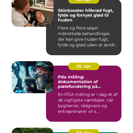
Skinbooster hillerød fugt,
fylde og fornyet glød til
huden
Flere og flere søger
målrettede behandlinger,
der kan give huden fugt,
fylde og glød uden at ændre
a...
05. Apr
Pda måling:
dokumentation af
pælefundering på
moderne byggeprojekter
En PDA måling er i dag et af
de vigtigste værktøjer, når
bygherrer, rådgivere og
entreprenører vil s...
02. Apr