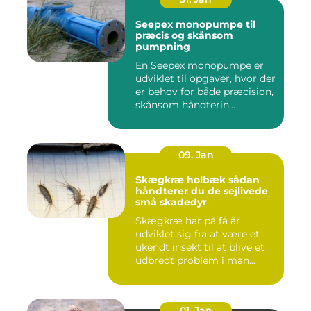
Seepex monopumpe til
præcis og skånsom
pumpning
En Seepex monopumpe er
udviklet til opgaver, hvor der
er behov for både præcision,
skånsom håndterin...
09. Jan
Skægkræ holbæk sådan
håndterer du de sejlivede
små skadedyr
Skægkræ har på få år
udviklet sig fra at være et
ukendt insekt til at blive et
udbredt problem i man...
01. Jan