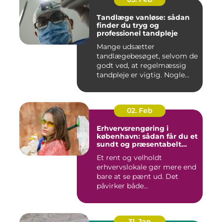
Tandlæge vanløse: sådan
finder du tryg og
professionel tandpleje
Mange udsætter
tandlægebesøget, selvom de
godt ved, at regelmæssig
tandpleje er vigtig. Nogle
gør de...
02. Feb
Erhvervsrengøring i
københavn: sådan får du et
sundt og præsentabelt
arbejdsmiljø
Et rent og velholdt
erhvervslokale gør mere end
bare at se pænt ud. Det
påvirker både
medarbejdernes...
31. Jan