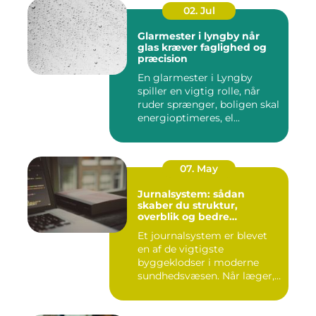
02. Jul
Glarmester i lyngby når
glas kræver faglighed og
præcision
En glarmester i Lyngby
spiller en vigtig rolle, når
ruder sprænger, boligen skal
energioptimeres, el...
07. May
Jurnalsystem: sådan
skaber du struktur,
overblik og bedre
patientforløb
Et journalsystem er blevet
en af de vigtigste
byggeklodser i moderne
sundhedsvæsen. Når læger,
klini...