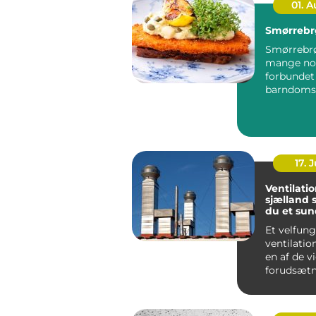
01. 
Smørrebr
Smørrebrø
mange no
forbunde
barndoms
højtider 
frokostpaus
17. J
Ventilati
sjælland sådan får
du et sun
stabilt i
Et velfun
ventilati
en af de v
forudsætn
sundt indek