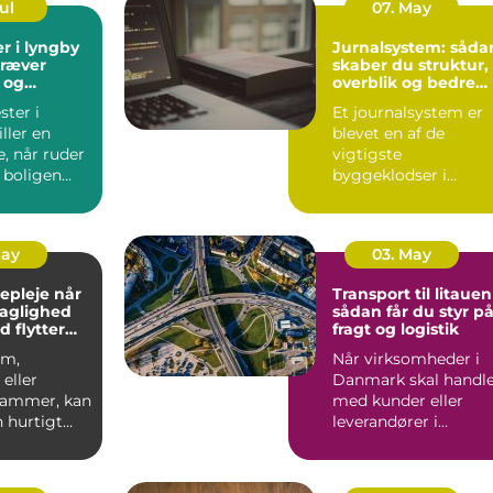
Jul
07. May
r i lyngby
Jurnalsystem: såda
kræver
skaber du struktur,
 og
overblik og bedre
patientforløb
ter i
Et journalsystem er
ller en
blevet en af de
e, når ruder
vigtigste
 boligen
byggeklodser i
ioptimeres,
moderne
sundhedsvæsen. Når
læger, klini...
May
03. May
pleje når
Transport til litauen
faglighed
sådan får du styr p
d flytter
fragt og logistik
om,
Når virksomheder i
eller
Danmark skal handl
 rammer, kan
med kunder eller
 hurtigt
leverandører i
rskuelig.
Baltikum, spiller
v...
transport t...