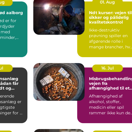
Aug
01. Aug
ød aalborg
Ndt kurser: vejen til
sikker og pålidelig
d er for
kvalitetskontrol
rdjyder
Ikke-destruktiv
t med
prøvning spiller en
minder,
afgørende rolle i
og gode
mange brancher, hv
er. I Aa...
sikkerhed, driftstid 
d...
ul
16. Jul
onsanlæg
Misbrugsbehandlin
vejen fra
dt og
afhængighed til et
ndeklima
mere stabilt
gerende
Afhængighed af
hverdagsliv
onsanlæg er
alkohol, stoffer,
igtigste
medicin eller spil
inger for et
rammer ikke kun de
lima. Fris...
enkelte. Hele familie
arbe...