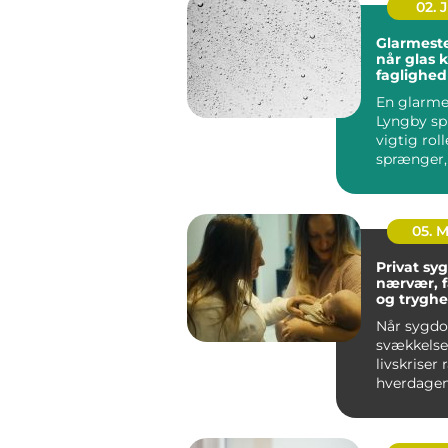
02. 
Glarmeste
når glas 
faglighed
præcision
En glarmes
Lyngby spi
vigtig roll
sprænger,
skal energ
el...
05. 
Privat syge
nærvær, 
og tryghe
hjem
Når sygd
svækkelse 
livskriser
hverdagen
føles uove
Mange ople