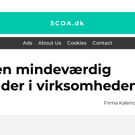
SCOA.
dk
Ads
About Us
Cookies
Contact
nder i virksomhede
Firma Kalen