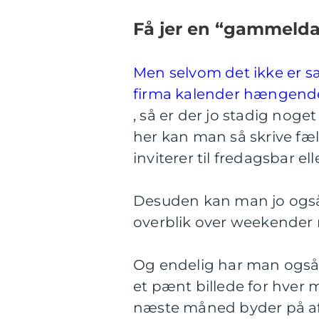
Få jer en “gammelda
Men selvom det ikke er s
firma kalender hængen
, så er der jo stadig nog
her kan man så skrive fæll
inviterer til fredagsbar ell
Desuden kan man jo også 
overblik over weekender 
Og endelig har man også
et pænt billede for hver 
næste måned byder på af