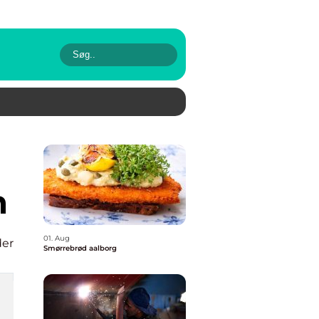
n
01. Aug
der
Smørrebrød aalborg