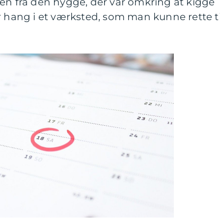
en fra den hygge, der var omkring at kigge
r hang i et værksted, som man kunne rette ti