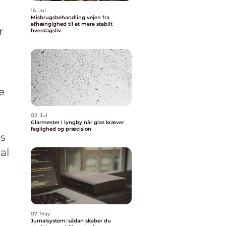
16. Jul
Misbrugsbehandling vejen fra
afhængighed til et mere stabilt
r
hverdagsliv
e
02. Jul
Glarmester i lyngby når glas kræver
faglighed og præcision
es
al
07. May
Jurnalsystem: sådan skaber du