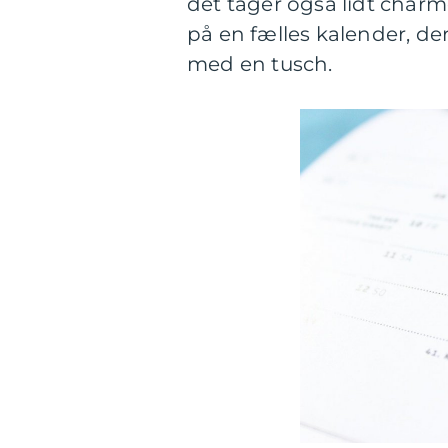
det tager også lidt charm
på en fælles kalender, de
med en tusch.