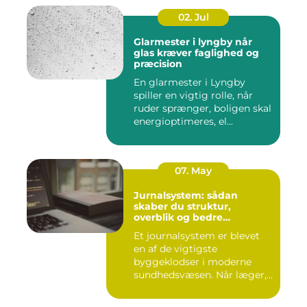
02. Jul
Glarmester i lyngby når
glas kræver faglighed og
præcision
En glarmester i Lyngby
spiller en vigtig rolle, når
ruder sprænger, boligen skal
energioptimeres, el...
07. May
Jurnalsystem: sådan
skaber du struktur,
overblik og bedre
patientforløb
Et journalsystem er blevet
en af de vigtigste
byggeklodser i moderne
sundhedsvæsen. Når læger,
klini...