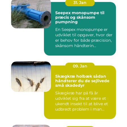
31. Jan
Seepex monopumpe til
præcis og skånsom
pumpning
En Seepex monopumpe er
udviklet til opgaver, hvor der
er behov for både præcision,
skånsom håndterin...
09. Jan
Skægkræ holbæk sådan
håndterer du de sejlivede
små skadedyr
Skægkræ har på få år
udviklet sig fra at være et
ukendt insekt til at blive et
udbredt problem i man...