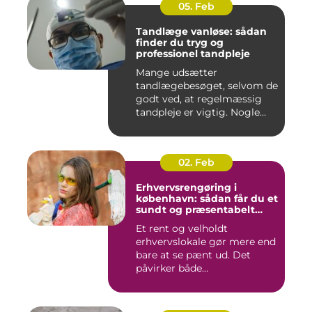
05. Feb
Tandlæge vanløse: sådan
finder du tryg og
professionel tandpleje
Mange udsætter
tandlægebesøget, selvom de
godt ved, at regelmæssig
tandpleje er vigtig. Nogle
gør de...
02. Feb
Erhvervsrengøring i
københavn: sådan får du et
sundt og præsentabelt
arbejdsmiljø
Et rent og velholdt
erhvervslokale gør mere end
bare at se pænt ud. Det
påvirker både
medarbejdernes...