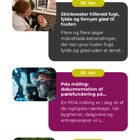
06. Apr
Skinbooster hillerød fugt,
fylde og fornyet glød til
huden
Flere og flere søger
målrettede behandlinger,
der kan give huden fugt,
fylde og glød uden at ændre
a...
05. Apr
Pda måling:
dokumentation af
pælefundering på
moderne byggeprojekter
En PDA måling er i dag et af
de vigtigste værktøjer, når
bygherrer, rådgivere og
entreprenører vil s...