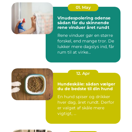
01. May
Vinudespolering odense
sådan får du skinnende
rene vinduer året rundt
Rene vinduer gør en større
forskel, end mange tror. De
lukker mere dagslys ind, får
rum til at virke...
12. Apr
Hundeskåle: sådan vælger
du de bedste til din hund
En hund spiser og drikker
hver dag, året rundt. Derfor
er valget af skåle mere
vigtigt, ...