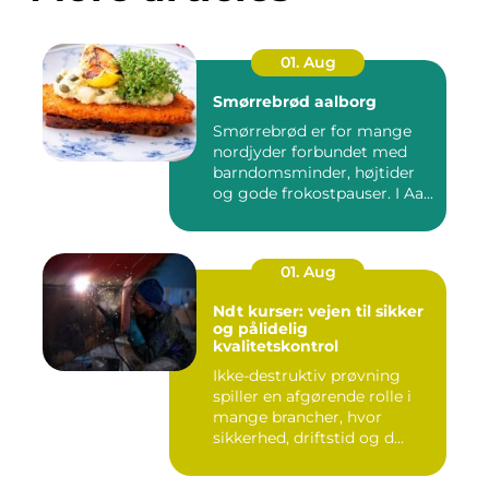
01. Aug
Smørrebrød aalborg
Smørrebrød er for mange
nordjyder forbundet med
barndomsminder, højtider
og gode frokostpauser. I Aa...
01. Aug
Ndt kurser: vejen til sikker
og pålidelig
kvalitetskontrol
Ikke-destruktiv prøvning
spiller en afgørende rolle i
mange brancher, hvor
sikkerhed, driftstid og d...