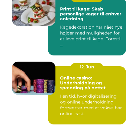
Print til kage: Skab
personlige kager til enhver
anledning
Kagedekoration har nået nye
højder med muligheden for
at lave print til kage. Forestil
...
12. Jun
Online casino:
Underholdning og
spænding på nettet
I en tid, hvor digitalisering
og online underholdning
fortsætter med at vokse, har
online casi...