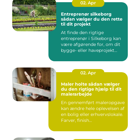
02. Apr
Entreprenør silkeborg
sådan vælger du den rette
til dit projekt
At finde den rigtige
entreprenør i Silkeborg kan
være afgørende for, om dit
bygge- eller haveprojekt...
02. Apr
Maler holte sådan vælger
du den rigtige hjælp til dit
malerarbejde
En gennemført maleropgave
kan ændre hele oplevelsen af
en bolig eller erhvervslokale.
Farver, finish...