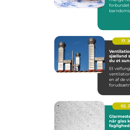
forbunde
barndoms
højtider 
frokostpaus
17. J
Ventilati
sjælland sådan får
du et sun
stabilt i
Et velfun
ventilati
en af de v
forudsætn
sundt indek
02. 
Glarmeste
når glas 
faglighed