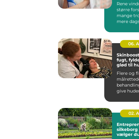
vinduer å
Rene vind
større for
mange tro
mere dagsl
rum til at v
06. 
Skinboost
fugt, fyld
glød til 
Flere og f
målretted
behandlin
give huden
og glød u
ændre a...
02. 
Entrepre
silkeborg sådan
vælger du