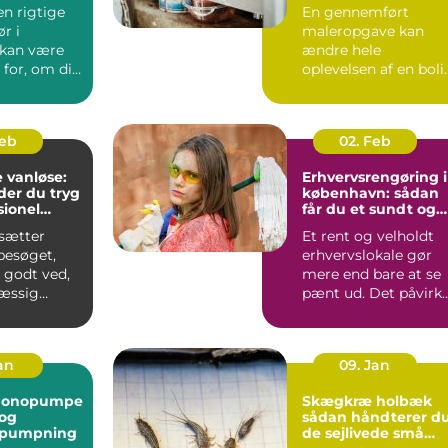
jekt
malerarbejde
en rigtige
En gennemført
r i
maleropgave kan
 kan være
ændre hele
for, om dit
oplevelsen af en boli
er
eller erhvervslokale.
t...
Farver, finish...
Feb
02. Feb
 vanløse:
Erhvervsrengøring i
der du tryg
københavn: sådan
sionel
får du et sundt og
præsentabelt
sætter
Et rent og velholdt
arbejdsmiljø
esøget,
erhvervslokale gør
 godt ved,
mere end bare at se
æssig
pænt ud. Det påvirk
er vigtig.
både
de...
medarbejdernes...
Jan
09. Jan
monopumpe
Skægkræ holbæk
 og
sådan håndterer d
 pumpning
de sejlivede små