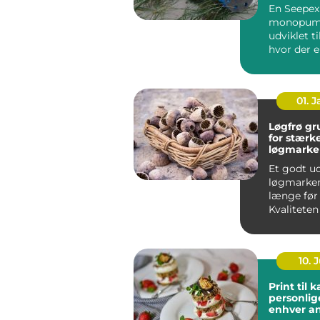
En Seepex
monopum
udviklet t
hvor der e
både præc
skånsom hå
01. 
Løgfrø grundlaget
for stærk
løgmarke
Et godt ud
løgmarken
længe før
Kvaliteten
afgør, hvo
planter...
10. J
Print til 
personlige
enhver a