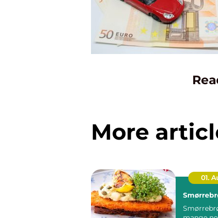
Rea
More articl
01. 
Smørrebr
Smørrebrø
mange no