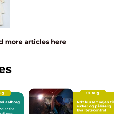
d more articles here
es
Aug
01. Aug
ød aalborg
Ndt kurser: vejen til
sikker og pålidelig
d er for
kvalitetskontrol
rdjyder