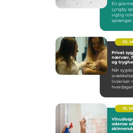
præcision
En glarmes
Lyngby spi
vigtig roll
sprænger,
skal energ
el...
05. 
Privat syge
nærvær, 
og tryghe
hjem
Når sygd
svækkelse 
livskriser
hverdagen
føles uove
Mange ople
01. 
Vinudesp
odense sådan får du
skinnend