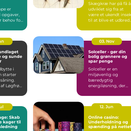
skadedyr
Skægkræ har på få å
pe er
udviklet sig fra at
il opgaver,
være et ukendt insek
r behov for
til at blive et udbred
ision,
problem i man...
ndterin...
Jan
03. Nov
Solceller - gør din
e og sunde
bolig grønnere og
r
spar penge
bytte i
Solceller er en
 starter
miljøvenlig og
 såning.
bæredygtig
 af Løgfrø
energiløsning, der
r jævnt
vinder mere og
mere...
ul
12. Jun
kage: Skab
Online casino:
 kager til
Underholdning og
nledning
spænding på nette