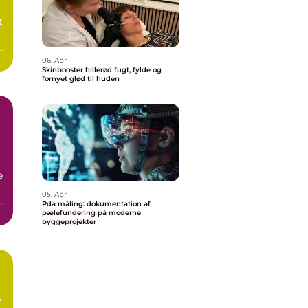
t
06. Apr
Skinbooster hillerød fugt, fylde og
fornyet glød til huden
e
05. Apr
Pda måling: dokumentation af
pælefundering på moderne
byggeprojekter