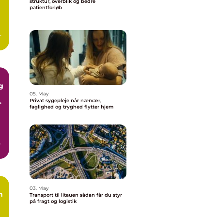
struktur, overblik og bedre
patientforløb
or
og
g
05. May
Privat sygepleje når nærvær,
faglighed og tryghed flytter hjem
n
n,
03. May
n
Transport til litauen sådan får du styr
på fragt og logistik