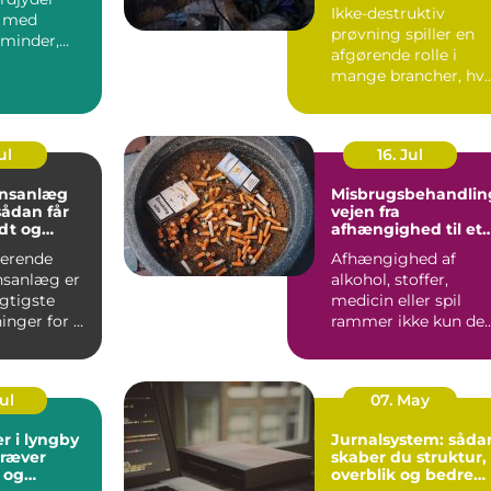
Ikke-destruktiv
t med
prøvning spiller en
minder,
afgørende rolle i
og gode
mange brancher, hv
er. I Aa...
sikkerhed, driftstid 
d...
ul
16. Jul
onsanlæg
Misbrugsbehandlin
vejen fra
dt og
afhængighed til et
ndeklima
mere stabilt
gerende
Afhængighed af
hverdagsliv
onsanlæg er
alkohol, stoffer,
igtigste
medicin eller spil
inger for et
rammer ikke kun de
lima. Fris...
enkelte. Hele familie
arbe...
Jul
07. May
r i lyngby
Jurnalsystem: såda
kræver
skaber du struktur,
 og
overblik og bedre