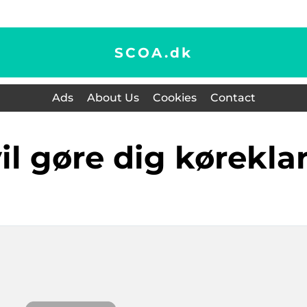
SCOA.
dk
Ads
About Us
Cookies
Contact
 vil gøre dig kørekla