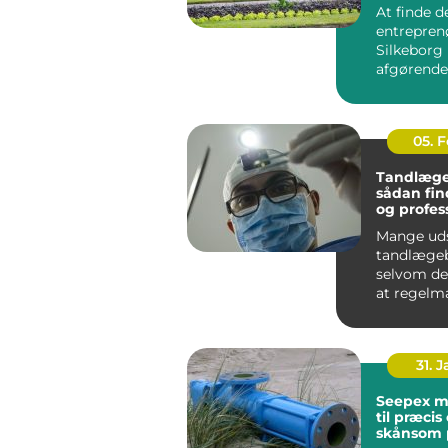
til dit pro
At finde d
entreprenø
Silkeborg
afgørende 
bygge- ell
haveprojek
05. 
Tandlæge
sådan fin
og profes
tandpleje
Mange ud
tandlægeb
selvom de
at regelm
tandpleje 
Nogle gør 
31. 
Seepex 
til præcis
skånsom