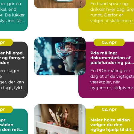
ret rundt
uer gør en
En hund spiser og
skel, end
drikker hver dag, åre
r. De lukker
rundt. Derfor er
ys ind, får
valget af skåle mere
irke...
vigtigt, ...
Apr
05. Apr
er hillerød
Pda måling:
e og fornyet
dokumentation af
huden
pælefundering på
moderne
lere søger
En PDA måling er i
byggeprojekter
e
dag et af de vigtigst
ger, der kan
værktøjer, når
 fugt, fylde
bygherrer, rådgivere
den at
og entreprenører vil
s...
Apr
02. Apr
nør
Maler holte sådan
vælger du den
 den rette
rigtige hjælp til dit