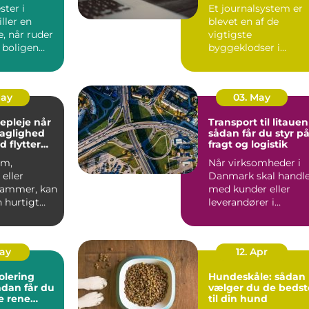
patientforløb
ter i
Et journalsystem er
ller en
blevet en af de
e, når ruder
vigtigste
 boligen
byggeklodser i
ioptimeres,
moderne
sundhedsvæsen. Når
læger, klini...
May
03. May
pleje når
Transport til litauen
faglighed
sådan får du styr p
d flytter
fragt og logistik
om,
Når virksomheder i
eller
Danmark skal handl
 rammer, kan
med kunder eller
 hurtigt
leverandører i
rskuelig.
Baltikum, spiller
v...
transport t...
May
12. Apr
olering
Hundeskåle: sådan
vælger du de bedst
e rene
til din hund