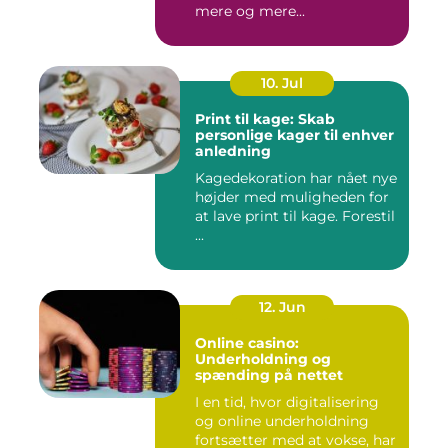
mere og mere...
10. Jul
Print til kage: Skab
personlige kager til enhver
anledning
Kagedekoration har nået nye
højder med muligheden for
at lave print til kage. Forestil
...
12. Jun
Online casino:
Underholdning og
spænding på nettet
I en tid, hvor digitalisering
og online underholdning
fortsætter med at vokse, har