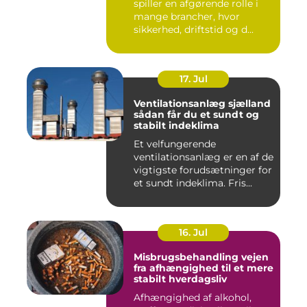
spiller en afgørende rolle i
mange brancher, hvor
sikkerhed, driftstid og d...
17. Jul
Ventilationsanlæg sjælland
sådan får du et sundt og
stabilt indeklima
Et velfungerende
ventilationsanlæg er en af de
vigtigste forudsætninger for
et sundt indeklima. Fris...
16. Jul
Misbrugsbehandling vejen
fra afhængighed til et mere
stabilt hverdagsliv
Afhængighed af alkohol,