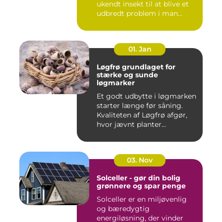
ukendt insekt til at blive et
udbredt problem i man...
01. Jan
Løgfrø grundlaget for
stærke og sunde
løgmarker
Et godt udbytte i løgmarken
starter længe før såning.
Kvaliteten af Løgfrø afgør,
hvor jævnt planter...
03. Nov
Solceller - gør din bolig
grønnere og spar penge
Solceller er en miljøvenlig
og bæredygtig
energiløsning, der vinder