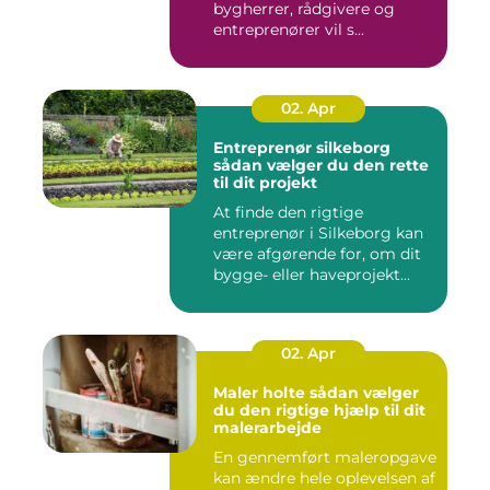
bygherrer, rådgivere og
entreprenører vil s...
02. Apr
Entreprenør silkeborg
sådan vælger du den rette
til dit projekt
At finde den rigtige
entreprenør i Silkeborg kan
være afgørende for, om dit
bygge- eller haveprojekt...
02. Apr
Maler holte sådan vælger
du den rigtige hjælp til dit
malerarbejde
En gennemført maleropgave
kan ændre hele oplevelsen af