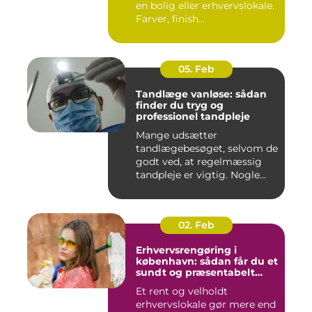
en bolig eller erhvervslokale.
Farver, finish...
05. Feb
Tandlæge vanløse: sådan
finder du tryg og
professionel tandpleje
Mange udsætter
tandlægebesøget, selvom de
godt ved, at regelmæssig
tandpleje er vigtig. Nogle
gør de...
02. Feb
Erhvervsrengøring i
københavn: sådan får du et
sundt og præsentabelt
arbejdsmiljø
Et rent og velholdt
erhvervslokale gør mere end