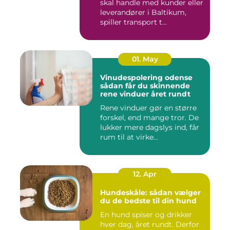
skal handle med kunder eller
leverandører i Baltikum,
spiller transport t...
01. May
Vinudespolering odense
sådan får du skinnende
rene vinduer året rundt
Rene vinduer gør en større
forskel, end mange tror. De
lukker mere dagslys ind, får
rum til at virke...
12. Apr
Hundeskåle: sådan vælger
du de bedste til din hund
En hund spiser og drikker
hver dag, året rundt. Derfor