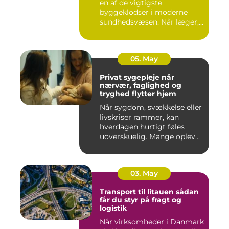
en af de vigtigste
byggeklodser i moderne
sundhedsvæsen. Når læger,
klini...
05. May
Privat sygepleje når
nærvær, faglighed og
tryghed flytter hjem
Når sygdom, svækkelse eller
livskriser rammer, kan
hverdagen hurtigt føles
uoverskuelig. Mange oplev...
03. May
Transport til litauen sådan
får du styr på fragt og
logistik
Når virksomheder i Danmark