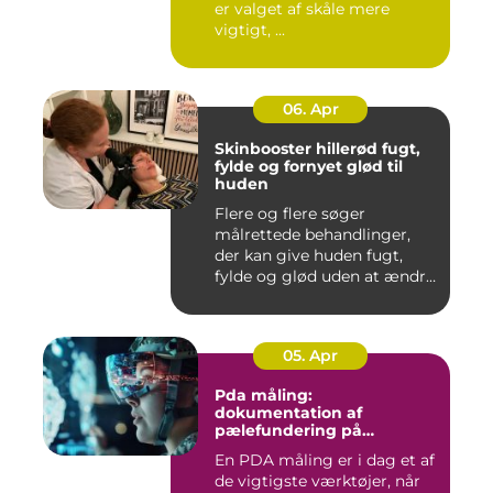
er valget af skåle mere
vigtigt, ...
06. Apr
Skinbooster hillerød fugt,
fylde og fornyet glød til
huden
Flere og flere søger
målrettede behandlinger,
der kan give huden fugt,
fylde og glød uden at ændre
a...
05. Apr
Pda måling:
dokumentation af
pælefundering på
moderne byggeprojekter
En PDA måling er i dag et af
de vigtigste værktøjer, når