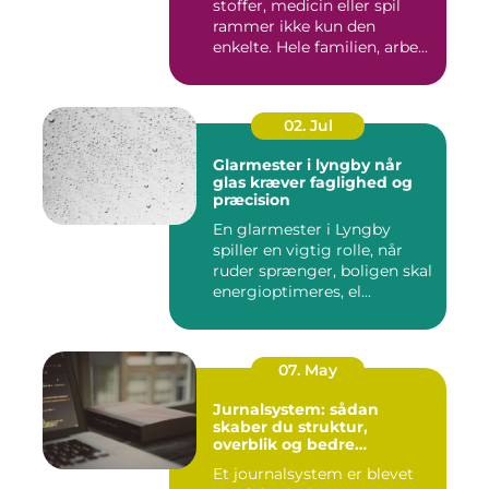
stoffer, medicin eller spil
rammer ikke kun den
enkelte. Hele familien, arbe...
02. Jul
Glarmester i lyngby når
glas kræver faglighed og
præcision
En glarmester i Lyngby
spiller en vigtig rolle, når
ruder sprænger, boligen skal
energioptimeres, el...
07. May
Jurnalsystem: sådan
skaber du struktur,
overblik og bedre
patientforløb
Et journalsystem er blevet