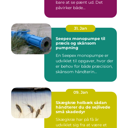
bare at se pænt ud. Det
påvirker både
medarbejdernes...
31. Jan
Seepex monopumpe til
præcis og skånsom
pumpning
En Seepex monopumpe er
udviklet til opgaver, hvor der
er behov for både præcision,
skånsom håndterin...
09. Jan
Skægkræ holbæk sådan
håndterer du de sejlivede
små skadedyr
Skægkræ har på få år
udviklet sig fra at være et