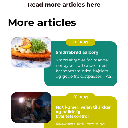
Read more articles here
More articles
01. Aug
Smørrebrød aalborg
Smørrebrød er for mange
nordjyder forbundet med
barndomsminder, højtider
og gode frokostpauser. I Aa...
01. Aug
Ndt kurser: vejen til sikker
og pålidelig
kvalitetskontrol
Ikke-destruktiv prøvning