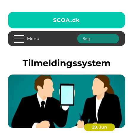
SCOA.
dk
Menu
Tilmeldingssystem
29. Jun