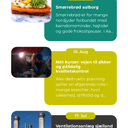
Smørrebrød aalborg
Smørrebrød er for mange
nordjyder forbundet med
barndomsminder, højtider
og gode frokostpauser. I Aa...
01. Aug
Ndt kurser: vejen til sikker
og pålidelig
kvalitetskontrol
Ikke-destruktiv prøvning
spiller en afgørende rolle i
mange brancher, hvor
sikkerhed, driftstid og d...
17. Jul
Ventilationsanlæg sjælland