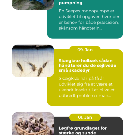
pumpning
En Seepex monopumpe er
udviklet til opgaver, hvor der
er behov for både præcision,
skånsom håndterin...
09. Jan
Skægkræ holbæk sådan
håndterer du de sejlivede
små skadedyr
Skægkræ har på få år
udviklet sig fra at være et
ukendt insekt til at blive et
udbredt problem i man...
01. Jan
Løgfrø grundlaget for
stærke og sunde