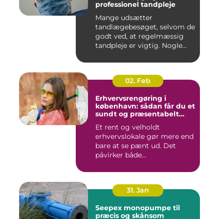
professionel tandpleje
Mange udsætter
tandlægebesøget, selvom de
godt ved, at regelmæssig
tandpleje er vigtig. Nogle
gør de...
02. Feb
Erhvervsrengøring i
københavn: sådan får du et
sundt og præsentabelt
arbejdsmiljø
Et rent og velholdt
erhvervslokale gør mere end
bare at se pænt ud. Det
påvirker både
medarbejdernes...
31. Jan
Seepex monopumpe til
præcis og skånsom