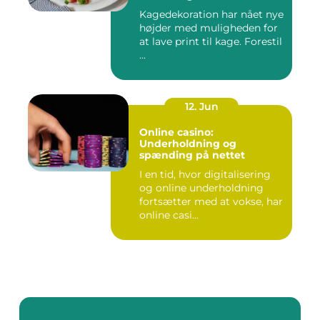
Kagedekoration har nået nye
højder med muligheden for
at lave print til kage. Forestil
...
12. Jun
Online casino:
Underholdning og
spænding på nettet
I en tid, hvor digitalisering
og online underholdning
fortsætter med at vokse, har
online casi...