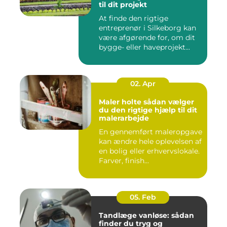
til dit projekt
At finde den rigtige
entreprenør i Silkeborg kan
være afgørende for, om dit
bygge- eller haveprojekt...
02. Apr
Maler holte sådan vælger
du den rigtige hjælp til dit
malerarbejde
En gennemført maleropgave
kan ændre hele oplevelsen af
en bolig eller erhvervslokale.
Farver, finish...
05. Feb
Tandlæge vanløse: sådan
finder du tryg og