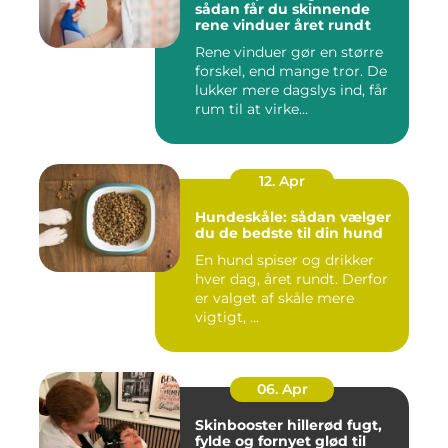
sådan får du skinnende
rene vinduer året rundt
Rene vinduer gør en større
forskel, end mange tror. De
lukker mere dagslys ind, får
rum til at virke...
12. Apr
Hundeskåle: sådan vælger
du de bedste til din hund
En hund spiser og drikker
hver dag, året rundt. Derfor
er valget af skåle mere
vigtigt, ...
06. Apr
Skinbooster hillerød fugt,
fylde og fornyet glød til