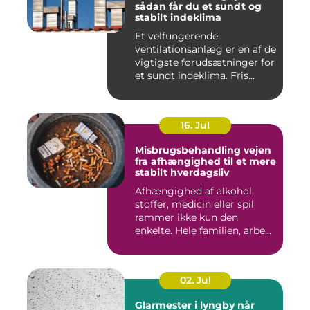
sådan får du et sundt og
stabilt indeklima
Et velfungerende
ventilationsanlæg er en af de
vigtigste forudsætninger for
et sundt indeklima. Fris...
16. Jul
Misbrugsbehandling vejen
fra afhængighed til et mere
stabilt hverdagsliv
Afhængighed af alkohol,
stoffer, medicin eller spil
rammer ikke kun den
enkelte. Hele familien, arbe...
02. Jul
Glarmester i lyngby når