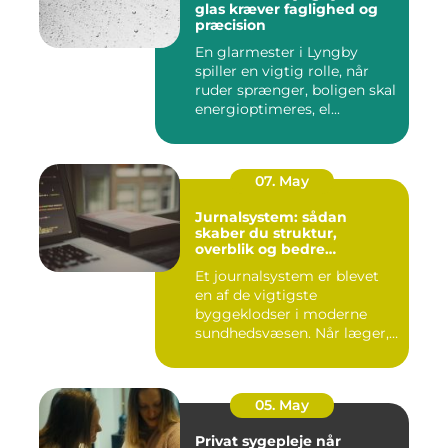
glas kræver faglighed og
præcision
En glarmester i Lyngby
spiller en vigtig rolle, når
ruder sprænger, boligen skal
energioptimeres, el...
07. May
Jurnalsystem: sådan
skaber du struktur,
overblik og bedre
patientforløb
Et journalsystem er blevet
en af de vigtigste
byggeklodser i moderne
sundhedsvæsen. Når læger,
klini...
05. May
Privat sygepleje når