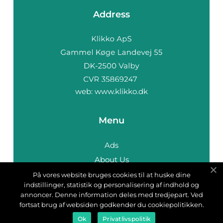
Address
web:
www.klikko.dk
Menu
Ads
About Us
Cookies
På vores website bruges cookies til at huske dine
indstillinger, statistik og personalisering af indhold og
Contact
annoncer. Denne information deles med tredjepart. Ved
Sitemap
fortsat brug af websiden godkender du cookiepolitikken.
Ok
Privatlivspolitik