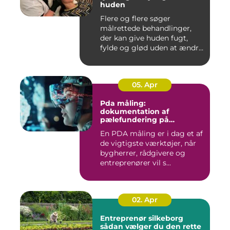
huden
Flere og flere søger
målrettede behandlinger,
der kan give huden fugt,
fylde og glød uden at ændre
a...
05. Apr
Pda måling:
dokumentation af
pælefundering på
moderne byggeprojekter
En PDA måling er i dag et af
de vigtigste værktøjer, når
bygherrer, rådgivere og
entreprenører vil s...
02. Apr
Entreprenør silkeborg
sådan vælger du den rette