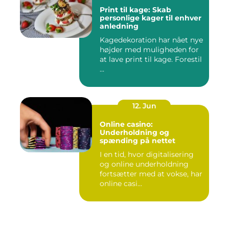
Print til kage: Skab
personlige kager til enhver
anledning
Kagedekoration har nået nye
højder med muligheden for
at lave print til kage. Forestil
...
12. Jun
Online casino:
Underholdning og
spænding på nettet
I en tid, hvor digitalisering
og online underholdning
fortsætter med at vokse, har
online casi...