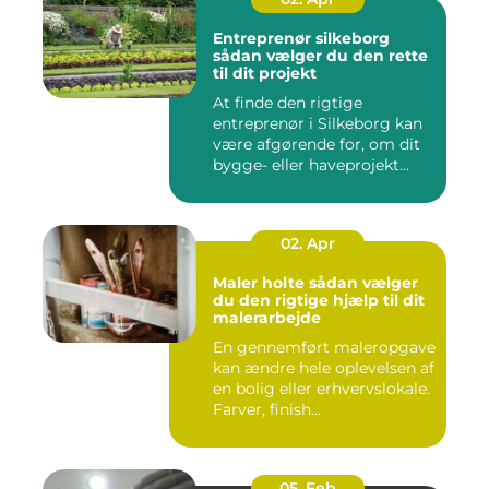
Entreprenør silkeborg
sådan vælger du den rette
til dit projekt
At finde den rigtige
entreprenør i Silkeborg kan
være afgørende for, om dit
bygge- eller haveprojekt...
02. Apr
Maler holte sådan vælger
du den rigtige hjælp til dit
malerarbejde
En gennemført maleropgave
kan ændre hele oplevelsen af
en bolig eller erhvervslokale.
Farver, finish...
05. Feb