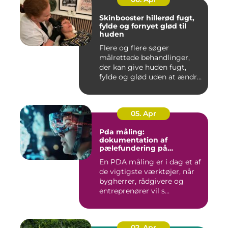
Skinbooster hillerød fugt,
fylde og fornyet glød til
huden
Flere og flere søger
målrettede behandlinger,
der kan give huden fugt,
fylde og glød uden at ændre
a...
05. Apr
Pda måling:
dokumentation af
pælefundering på
moderne byggeprojekter
En PDA måling er i dag et af
de vigtigste værktøjer, når
bygherrer, rådgivere og
entreprenører vil s...
02. Apr