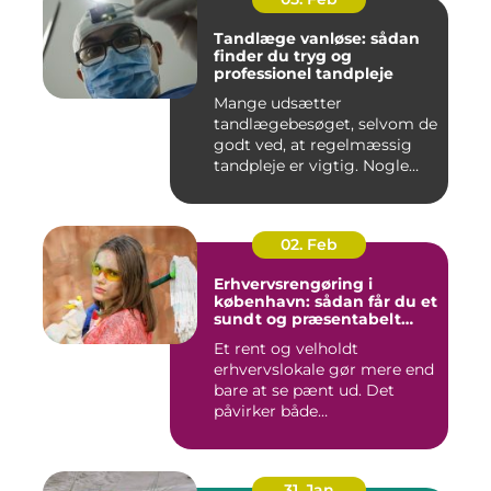
Tandlæge vanløse: sådan
finder du tryg og
professionel tandpleje
Mange udsætter
tandlægebesøget, selvom de
godt ved, at regelmæssig
tandpleje er vigtig. Nogle
gør de...
02. Feb
Erhvervsrengøring i
københavn: sådan får du et
sundt og præsentabelt
arbejdsmiljø
Et rent og velholdt
erhvervslokale gør mere end
bare at se pænt ud. Det
påvirker både
medarbejdernes...
31. Jan