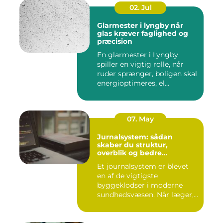
02. Jul
Glarmester i lyngby når
glas kræver faglighed og
præcision
En glarmester i Lyngby
spiller en vigtig rolle, når
ruder sprænger, boligen skal
energioptimeres, el...
07. May
Jurnalsystem: sådan
skaber du struktur,
overblik og bedre
patientforløb
Et journalsystem er blevet
en af de vigtigste
byggeklodser i moderne
sundhedsvæsen. Når læger,
klini...