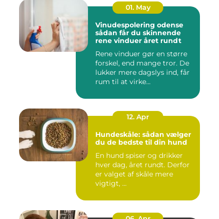
01. May
Vinudespolering odense
sådan får du skinnende
rene vinduer året rundt
Rene vinduer gør en større
forskel, end mange tror. De
lukker mere dagslys ind, får
rum til at virke...
12. Apr
Hundeskåle: sådan vælger
du de bedste til din hund
En hund spiser og drikker
hver dag, året rundt. Derfor
er valget af skåle mere
vigtigt, ...
06. Apr