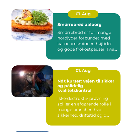
01. Aug
Smørrebrød aalborg
Smørrebrød er for mange
nordjyder forbundet med
barndomsminder, højtider
og gode frokostpauser. I Aa...
01. Aug
Ndt kurser: vejen til sikker
og pålidelig
kvalitetskontrol
Ikke-destruktiv prøvning
spiller en afgørende rolle i
mange brancher, hvor
sikkerhed, driftstid og d...