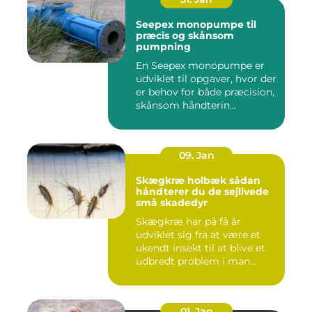
Seepex monopumpe til
præcis og skånsom
pumpning
En Seepex monopumpe er
udviklet til opgaver, hvor der
er behov for både præcision,
skånsom håndterin...
09. Jan
Skægkræ holbæk sådan
håndterer du de sejlivede
små skadedyr
Skægkræ har på få år
udviklet sig fra at være et
ukendt insekt til at blive et
udbredt problem i man...
01. Jan